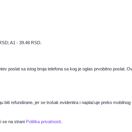
 RSD; A1 - 39.48 RSD.
v poslat sa istog broja telefona sa kog je oglas prvobitno poslat. Ovo 
ti refundirane, jer se trošak evidentira i naplaćuje preko mobilnog op
i se na strani
Politika privatnosti
.