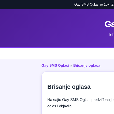
Gay SMS Oglasi je 18+. Zab
Ga
In
Gay SMS Oglasi
»
Brisanje oglasa
Brisanje oglasa
Na sajtu Gay SMS Oglasi predviđeno je b
oglas i objavila.