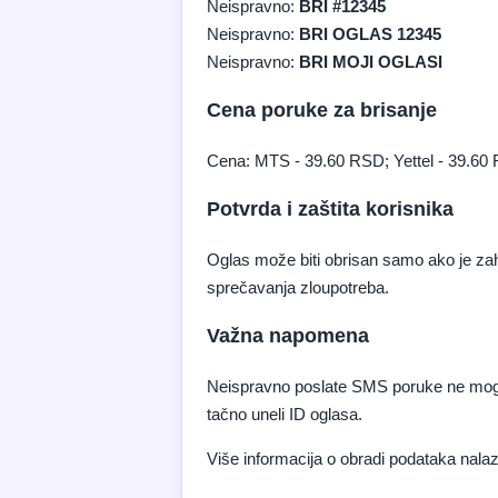
Neispravno:
BRI #12345
Neispravno:
BRI OGLAS 12345
Neispravno:
BRI MOJI OGLASI
Cena poruke za brisanje
Cena: MTS - 39.60 RSD; Yettel - 39.60
Potvrda i zaštita korisnika
Oglas može biti obrisan samo ako je zahte
sprečavanja zloupotreba.
Važna napomena
Neispravno poslate SMS poruke ne mogu bi
tačno uneli ID oglasa.
Više informacija o obradi podataka nalaz