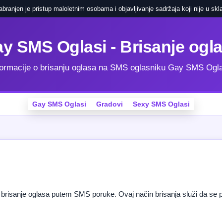
ranjen je pristup maloletnim osobama i objavljivanje sadržaja koji nije u skla
y SMS Oglasi - Brisanje ogl
formacije o brisanju oglasa na SMS oglasniku Gay SMS Ogla
Gay SMS Oglasi
Gradovi
Sexy SMS Oglasi
risanje oglasa putem SMS poruke. Ovaj način brisanja služi da se pr