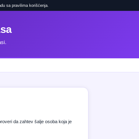
du sa pravilima korišćenja.
asa
si.
overi da zahtev šalje osoba koja je