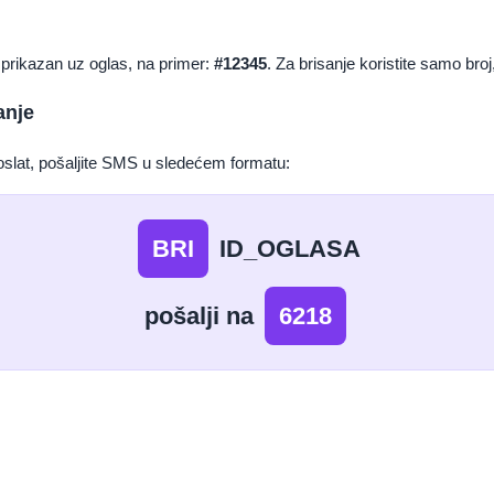
, prikazan uz oglas, na primer:
#12345
. Za brisanje koristite samo bro
anje
poslat, pošaljite SMS u sledećem formatu:
BRI
ID_OGLASA
pošalji na
6218