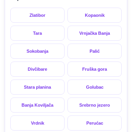
Zlatibor
Kopaonik
Tara
Vrnjačka Banja
Sokobanja
Palić
Divčibare
Fruška gora
Stara planina
Golubac
Banja Koviljača
Srebrno jezero
Vrdnik
Perućac