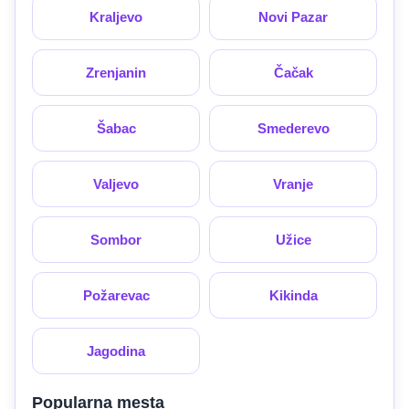
Kraljevo
Novi Pazar
Zrenjanin
Čačak
Šabac
Smederevo
Valjevo
Vranje
Sombor
Užice
Požarevac
Kikinda
Jagodina
Popularna mesta