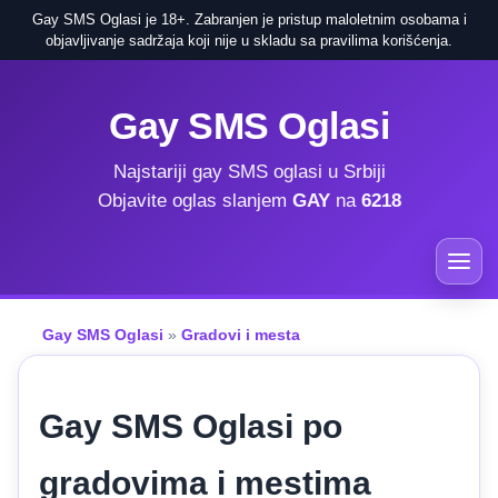
Gay SMS Oglasi je 18+. Zabranjen je pristup maloletnim osobama i
objavljivanje sadržaja koji nije u skladu sa pravilima korišćenja.
Gay SMS Oglasi
Najstariji gay SMS oglasi u Srbiji
Objavite oglas slanjem
GAY
na
6218
Gay SMS Oglasi
»
Gradovi i mesta
Gay SMS Oglasi po
gradovima i mestima