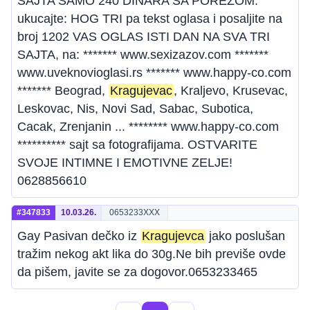
SAJTA SAMO 240 DINARA SA POREZOM.
ukucajte: HOG TRI pa tekst oglasa i posaljite na
broj 1202 VAS OGLAS ISTI DAN NA SVA TRI
SAJTA, na: ******* www.sexizazov.com *******
www.uveknovioglasi.rs ******* www.happy-co.com
******* Beograd,
Kragujevac
, Kraljevo, Krusevac,
Leskovac, Nis, Novi Sad, Sabac, Subotica,
Cacak, Zrenjanin ... ******** www.happy-co.com
********** sajt sa fotografijama. OSTVARITE
SVOJE INTIMNE I EMOTIVNE ZELJE!
0628856610
#347833
10.03.26.
0653233XXX
Gay Pasivan dečko iz
Kragujevca
jako poslušan
tražim nekog akt lika do 30g.Ne bih previše ovde
da pišem, javite se za dogovor.0653233465