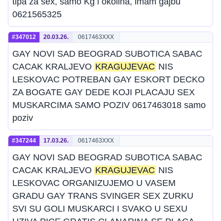
tipa za sex, samo Kg i okolina, imam gajbu
0621565325
#347012
20.03.26.
0617463XXX
GAY NOVI SAD BEOGRAD SUBOTICA SABAC
CACAK KRALJEVO
KRAGUJEVAC
NIS
LESKOVAC POTREBAN GAY ESKORT DECKO
ZA BOGATE GAY DEDE KOJI PLACAJU SEX
MUSKARCIMA SAMO POZIV 0617463018 samo
poziv
#347244
17.03.26.
0617463XXX
GAY NOVI SAD BEOGRAD SUBOTICA SABAC
CACAK KRALJEVO
KRAGUJEVAC
NIS
LESKOVAC ORGANIZUJEMO U VASEM
GRADU GAY TRANS SVINGER SEX ZURKU
SVI SU GOLI MUSKARCI I SVAKO U SEXU