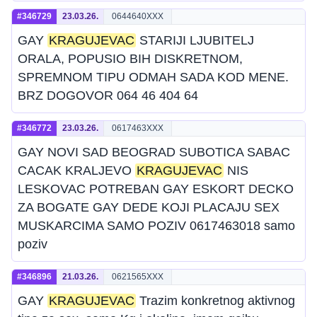
#346729
23.03.26.
0644640XXX
GAY
KRAGUJEVAC
STARIJI LJUBITELJ
ORALA, POPUSIO BIH DISKRETNOM,
SPREMNOM TIPU ODMAH SADA KOD MENE.
BRZ DOGOVOR 064 46 404 64
#346772
23.03.26.
0617463XXX
GAY NOVI SAD BEOGRAD SUBOTICA SABAC
CACAK KRALJEVO
KRAGUJEVAC
NIS
LESKOVAC POTREBAN GAY ESKORT DECKO
ZA BOGATE GAY DEDE KOJI PLACAJU SEX
MUSKARCIMA SAMO POZIV 0617463018 samo
poziv
#346896
21.03.26.
0621565XXX
GAY
KRAGUJEVAC
Trazim konkretnog aktivnog