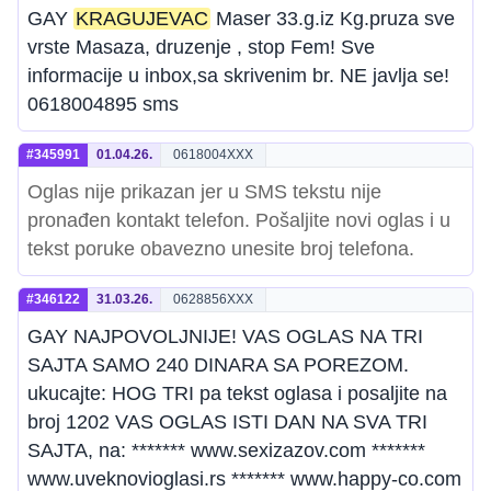
GAY
KRAGUJEVAC
Maser 33.g.iz Kg.pruza sve
vrste Masaza, druzenje , stop Fem! Sve
informacije u inbox,sa skrivenim br. NE javlja se!
0618004895 sms
#345991
01.04.26.
0618004XXX
Oglas nije prikazan jer u SMS tekstu nije
pronađen kontakt telefon. Pošaljite novi oglas i u
tekst poruke obavezno unesite broj telefona.
#346122
31.03.26.
0628856XXX
GAY NAJPOVOLJNIJE! VAS OGLAS NA TRI
SAJTA SAMO 240 DINARA SA POREZOM.
ukucajte: HOG TRI pa tekst oglasa i posaljite na
broj 1202 VAS OGLAS ISTI DAN NA SVA TRI
SAJTA, na: ******* www.sexizazov.com *******
www.uveknovioglasi.rs ******* www.happy-co.com