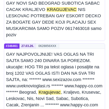
GAY NOVI SAD BEOGRAD SUBOTICA SABAC
CACAK KRALJEVO
KRAGUJEVAC
NIS
LESKOVAC POTREBAN GAY ESKORT DECKO
ZA BOGATE GAY DEDE KOJI PLACAJU SEX
MUSKARCIMA SAMO POZIV 0617463018 samo
poziv
#346461
27.03.26.
0628856XXX
GAY NAJPOVOLJNIJE! VAS OGLAS NA TRI
SAJTA SAMO 240 DINARA SA POREZOM.
ukucajte: HOG TRI pa tekst oglasa i posaljite na
broj 1202 VAS OGLAS ISTI DAN NA SVA TRI
SAJTA, na: ******* www.sexizazov.com *******
www.uveknovioglasi.rs ******* www.happy-co.com
******* Beograd,
Kragujevac
, Kraljevo, Krusevac,
Leskovac, Nis, Novi Sad, Sabac, Subotica,
Cacak, Zrenjanin ... ******** www.happy-co.com