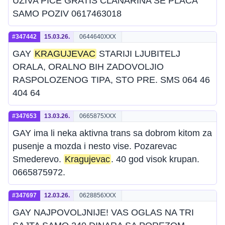
UZIVA PICE GRATIS CLANARINA SE PLACA
SAMO POZIV 0617463018
#347442
15.03.26.
0644640XXX
GAY
KRAGUJEVAC
STARIJI LJUBITELJ
ORALA, ORALNO BIH ZADOVOLJIO
RASPOLOZENOG TIPA, STO PRE. SMS 064 46
404 64
#347653
13.03.26.
0665875XXX
GAY ima li neka aktivna trans sa dobrom kitom za
pusenje a mozda i nesto vise. Pozarevac
Smederevo.
Kragujevac
. 40 god visok krupan.
0665875972.
#347697
12.03.26.
0628856XXX
GAY NAJPOVOLJNIJE! VAS OGLAS NA TRI