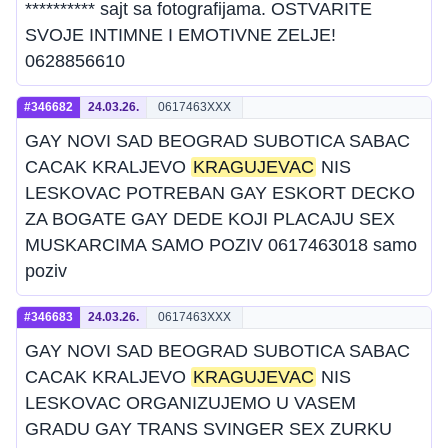
********** sajt sa fotografijama. OSTVARITE
SVOJE INTIMNE I EMOTIVNE ZELJE!
0628856610
#346682
24.03.26.
0617463XXX
GAY NOVI SAD BEOGRAD SUBOTICA SABAC
CACAK KRALJEVO
KRAGUJEVAC
NIS
LESKOVAC POTREBAN GAY ESKORT DECKO
ZA BOGATE GAY DEDE KOJI PLACAJU SEX
MUSKARCIMA SAMO POZIV 0617463018 samo
poziv
#346683
24.03.26.
0617463XXX
GAY NOVI SAD BEOGRAD SUBOTICA SABAC
CACAK KRALJEVO
KRAGUJEVAC
NIS
LESKOVAC ORGANIZUJEMO U VASEM
GRADU GAY TRANS SVINGER SEX ZURKU