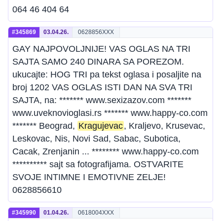
064 46 404 64
#345869
03.04.26.
0628856XXX
GAY NAJPOVOLJNIJE! VAS OGLAS NA TRI
SAJTA SAMO 240 DINARA SA POREZOM.
ukucajte: HOG TRI pa tekst oglasa i posaljite na
broj 1202 VAS OGLAS ISTI DAN NA SVA TRI
SAJTA, na: ******* www.sexizazov.com *******
www.uveknovioglasi.rs ******* www.happy-co.com
******* Beograd,
Kragujevac
, Kraljevo, Krusevac,
Leskovac, Nis, Novi Sad, Sabac, Subotica,
Cacak, Zrenjanin ... ******** www.happy-co.com
********** sajt sa fotografijama. OSTVARITE
SVOJE INTIMNE I EMOTIVNE ZELJE!
0628856610
#345990
01.04.26.
0618004XXX