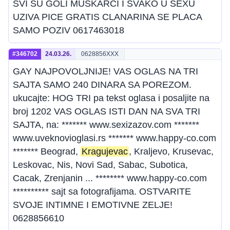
SVI SU GOLI MUSKARCI I SVAKO U SEXU
UZIVA PICE GRATIS CLANARINA SE PLACA
SAMO POZIV 0617463018
#346702
24.03.26.
0628856XXX
GAY NAJPOVOLJNIJE! VAS OGLAS NA TRI
SAJTA SAMO 240 DINARA SA POREZOM.
ukucajte: HOG TRI pa tekst oglasa i posaljite na
broj 1202 VAS OGLAS ISTI DAN NA SVA TRI
SAJTA, na: ******* www.sexizazov.com *******
www.uveknovioglasi.rs ******* www.happy-co.com
******* Beograd,
Kragujevac
, Kraljevo, Krusevac,
Leskovac, Nis, Novi Sad, Sabac, Subotica,
Cacak, Zrenjanin ... ******** www.happy-co.com
********** sajt sa fotografijama. OSTVARITE
SVOJE INTIMNE I EMOTIVNE ZELJE!
0628856610