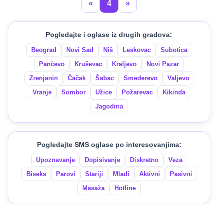
«
4
»
Pogledajte i oglase iz drugih gradova:
Beograd
Novi Sad
Niš
Leskovac
Subotica
Pančevo
Kruševac
Kraljevo
Novi Pazar
Zrenjanin
Čačak
Šabac
Smederevo
Valjevo
Vranje
Sombor
Užice
Požarevac
Kikinda
Jagodina
Pogledajte SMS oglase po interesovanjima:
Upoznavanje
Dopisivanje
Diskretno
Veza
Biseks
Parovi
Stariji
Mlađi
Aktivni
Pasivni
Masaža
Hotline