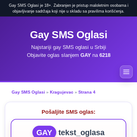
Gay SMS Oglasi je 18+. Zabranjen je pristup maloletnim osobama i
objavljivanje sadržaja koji nije u skladu sa pravilima korišćenja.
Gay SMS Oglasi
Najstariji gay SMS oglasi u Srbiji
Objavite oglas slanjem
GAY
na
6218
Gay SMS Oglasi
»
Kragujevac
»
Strana 4
Pošaljite SMS oglas:
GAY
tekst_oglasa