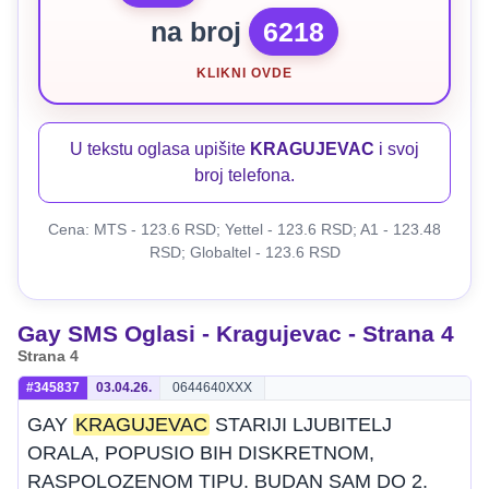
na broj
6218
KLIKNI OVDE
U tekstu oglasa upišite
KRAGUJEVAC
i svoj
broj telefona.
Cena: MTS - 123.6 RSD; Yettel - 123.6 RSD; A1 - 123.48
RSD; Globaltel - 123.6 RSD
Gay SMS Oglasi - Kragujevac - Strana 4
Strana 4
#345837
03.04.26.
0644640XXX
GAY
KRAGUJEVAC
STARIJI LJUBITELJ
ORALA, POPUSIO BIH DISKRETNOM,
RASPOLOZENOM TIPU. BUDAN SAM DO 2.