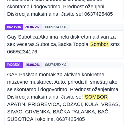
skontamo i dogovorimo. Prednost oženjeni.
Diskrecija maksimalna. Javite se! 0637425485
#423594
20.06.26.
0665234XXX
Gay Subotica.Ako ima neki diskretan aktivan za
sex veceras.Subotica,Backa Topola,
Sombor
sms
066/5234176
#423501
19.06.26.
0637425XXX
GAY Pasivan momak za aktivne konkretne
muzevne muskarce. Auto, priroda ili smeštaj ako
se skontamo i dogovorimo. Prednost oženjenima.
Diskrecija maksimalna. Javite se!
SOMBOR
,
APATIN, PRIGREVICA, ODZACI, KULA, VRBAS,
SIVAC, CRVENKA, BAČKA PALANKA, BAČ,
SUBOTICA i okolina. 0637425485