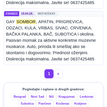
Diskrecija maksimalna. Javite se! 0637425485
#344623
19.04.26.
0637425XXX
GAY
SOMBOR
, APATIN, PRIGREVICA,
ODZACI, KULA, VRBAS, SIVAC, CRVENKA,
BAČKA PALANKA, BAČ, SUBOTICA i okolina.
Pasivan momak za aktivne konkretne muzevne
muskarce. Auto, priroda ili smeštaj ako se
skontamo i dogovorimo. Prednost oženjeni.
Diskrecija maksimalna. Javite se! 0637425485
1
»
Pogledajte i oglase iz drugih gradova:
Beograd
Novi Sad
Niš
Kragujevac
Leskovac
Subotica
Pančevo
Kruševac
Kraljevo