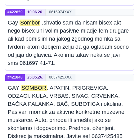
#422859
10.06.26.
0616974XXX
Gay
Sombor
,shvatio sam da nisam bisex akt
nego bisex uni volim pasivne mladje fem drugare
ali kad pomislim na jakog zgodnog momka sa
tvrdom kitom dobijem zelju da ga oglabam socno
od jaja do glavica. Ako ima takav neka se javi
sms 061697 41-71.
#421848
25.05.26.
0637425XXX
GAY
SOMBOR
, APATIN, PRIGREVICA,
ODZACI, KULA, VRBAS, SIVAC, CRVENKA,
BAČKA PALANKA, BAČ, SUBOTICA i okolina.
Pasivan momak za aktivne konkretne muzevne
muskarce. Auto, priroda ili smeštaj ako se
skontamo i dogovorimo. Prednost oženjeni.
Diskrecija maksimalna. Javite se! 0637425485