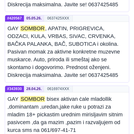
Diskrecija maksimalna. Javite se! 0637425485
#420567
05.05.26.
0637425XXX
GAY
SOMBOR
, APATIN, PRIGREVICA,
ODZACI, KULA, VRBAS, SIVAC, CRVENKA,
BAČKA PALANKA, BAČ, SUBOTICA i okolina.
Pasivan momak za aktivne konkretne muzevne
muskarce. Auto, priroda ili smeštaj ako se
skontamo i dogovorimo. Prednost oženjeni.
Diskrecija maksimalna. Javite se! 0637425485
#343930
28.04.26.
0616974XXX
GAY
SOMBOR
bisex aktivan ċale mladollik
,dominantam ,uredan,jake ruke u potrazi za
mladim 18+ pickastim urednim mirisljavim sitnim
pasivcem ,da ga mazim ,pazim i razvaljujem od
kurca sms na 061/697-41-71