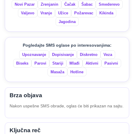
Novi Pazar
Zrenjanin
Čačak
Šabac
Smederevo
Valjevo
Vranje
Užice
Požarevac
Kikinda
Jagodina
Pogledajte SMS oglase po interesovanjima:
Upoznavanje
Dopisivanje
Diskretno
Veza
Biseks
Parovi
Stariji
Mlađi
Aktivni
Pasivni
Masaža
Hotline
Brza objava
Nakon uspešne SMS obrade, oglas će biti prikazan na sajtu.
Ključna reč