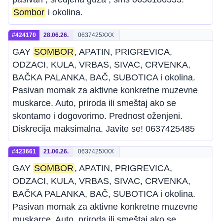
Sombor
i okolina.
#424170
28.06.26.
0637425XXX
GAY
SOMBOR
, APATIN, PRIGREVICA,
ODZACI, KULA, VRBAS, SIVAC, CRVENKA,
BAČKA PALANKA, BAČ, SUBOTICA i okolina.
Pasivan momak za aktivne konkretne muzevne
muskarce. Auto, priroda ili smeštaj ako se
skontamo i dogovorimo. Prednost oženjeni.
Diskrecija maksimalna. Javite se! 0637425485
#423661
21.06.26.
0637425XXX
GAY
SOMBOR
, APATIN, PRIGREVICA,
ODZACI, KULA, VRBAS, SIVAC, CRVENKA,
BAČKA PALANKA, BAČ, SUBOTICA i okolina.
Pasivan momak za aktivne konkretne muzevne
muskarce. Auto, priroda ili smeštaj ako se