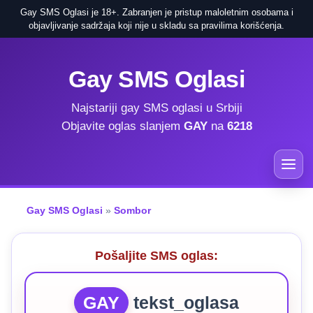
Gay SMS Oglasi je 18+. Zabranjen je pristup maloletnim osobama i
objavljivanje sadržaja koji nije u skladu sa pravilima korišćenja.
Gay SMS Oglasi
Najstariji gay SMS oglasi u Srbiji
Objavite oglas slanjem
GAY
na
6218
Gay SMS Oglasi
»
Sombor
Pošaljite SMS oglas:
GAY
tekst_oglasa