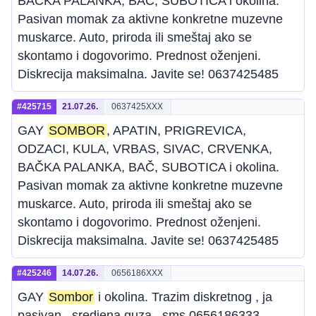
BAČKA PALANKA, BAČ, SUBOTICA i okolina.
Pasivan momak za aktivne konkretne muzevne
muskarce. Auto, priroda ili smeštaj ako se
skontamo i dogovorimo. Prednost oženjeni.
Diskrecija maksimalna. Javite se! 0637425485
#425715
21.07.26.
0637425XXX
GAY
SOMBOR
, APATIN, PRIGREVICA,
ODZACI, KULA, VRBAS, SIVAC, CRVENKA,
BAČKA PALANKA, BAČ, SUBOTICA i okolina.
Pasivan momak za aktivne konkretne muzevne
muskarce. Auto, priroda ili smeštaj ako se
skontamo i dogovorimo. Prednost oženjeni.
Diskrecija maksimalna. Javite se! 0637425485
#425246
14.07.26.
0656186XXX
GAY
Sombor
i okolina. Trazim diskretnog , ja
pasivan , sredjena guza , sms 0656186333.