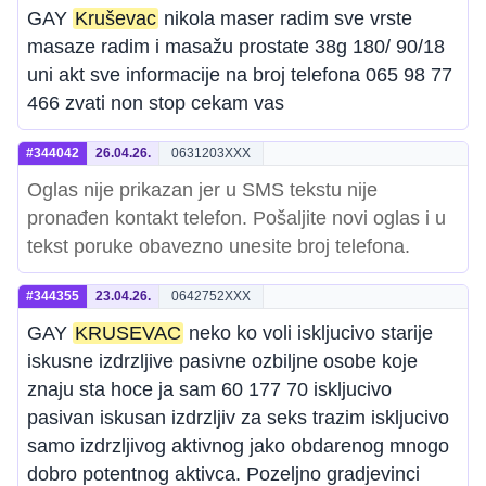
GAY
Kruševac
nikola maser radim sve vrste
masaze radim i masažu prostate 38g 180/ 90/18
uni akt sve informacije na broj telefona 065 98 77
466 zvati non stop cekam vas
#344042
26.04.26.
0631203XXX
Oglas nije prikazan jer u SMS tekstu nije
pronađen kontakt telefon. Pošaljite novi oglas i u
tekst poruke obavezno unesite broj telefona.
#344355
23.04.26.
0642752XXX
GAY
KRUSEVAC
neko ko voli iskljucivo starije
iskusne izdrzljive pasivne ozbiljne osobe koje
znaju sta hoce ja sam 60 177 70 iskljucivo
pasivan iskusan izdrzljiv za seks trazim iskljucivo
samo izdrzljivog aktivnog jako obdarenog mnogo
dobro potentnog aktivca. Pozeljno gradjevinci