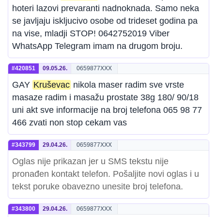
hoteri lazovi prevaranti nadnoknada. Samo neka
se javljaju iskljucivo osobe od trideset godina pa
na vise, mladji STOP! 0642752019 Viber
WhatsApp Telegram imam na drugom broju.
#420851
09.05.26.
0659877XXX
GAY
Kruševac
nikola maser radim sve vrste
masaze radim i masažu prostate 38g 180/ 90/18
uni akt sve informacije na broj telefona 065 98 77
466 zvati non stop cekam vas
#343799
29.04.26.
0659877XXX
Oglas nije prikazan jer u SMS tekstu nije
pronađen kontakt telefon. Pošaljite novi oglas i u
tekst poruke obavezno unesite broj telefona.
#343800
29.04.26.
0659877XXX