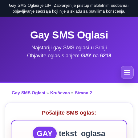
Gay SMS Oglasi je 18+. Zabranjen je pristup maloletnim osobama i
objavljivanje sadržaja koji nije u skladu sa pravilima korišćenja.
Gay SMS Oglasi
Najstariji gay SMS oglasi u Srbiji
Objavite oglas slanjem
GAY
na
6218
Gay SMS Oglasi
»
Kruševac
»
Strana 2
Pošaljite SMS oglas:
GAY
tekst_oglasa