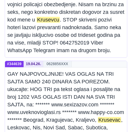
vojnici policajci obezbedjenje. Nisam na brzinu za
seks, nego konkretno diskretan dogovor za susret
kod mene u
Krusevcu
. STOP skriveni pozivi
hoteri lazovi prevaranti nadnoknada. Samo neka
se javljaju iskljucivo osobe od trideset godina pa
na vise, mladji STOP! 0642752019 Viber
WhatsApp Telegram imam na drugom broju.
#344639
19.04.26.
0628856XXX
GAY NAJPOVOLJNIJE! VAS OGLAS NA TRI
SAJTA SAMO 240 DINARA SA POREZOM.
ukucajte: HOG TRI pa tekst oglasa i posaljite na
broj 1202 VAS OGLAS ISTI DAN NA SVA TRI
SAJTA, na: ******* www.sexizazov.com *******
www.uveknovioglasi.rs ******* www.happy-co.com
******* Beograd, Kragujevac, Kraljevo,
Krusevac
,
Leskovac, Nis, Novi Sad, Sabac, Subotica,