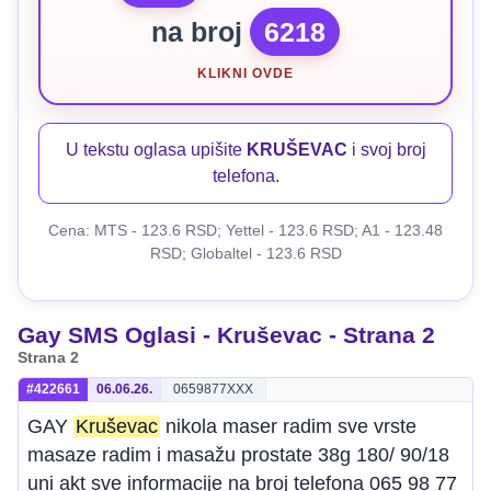
na broj
6218
KLIKNI OVDE
U tekstu oglasa upišite
KRUŠEVAC
i svoj broj
telefona.
Cena: MTS - 123.6 RSD; Yettel - 123.6 RSD; A1 - 123.48
RSD; Globaltel - 123.6 RSD
Gay SMS Oglasi - Kruševac - Strana 2
Strana 2
#422661
06.06.26.
0659877XXX
GAY
Kruševac
nikola maser radim sve vrste
masaze radim i masažu prostate 38g 180/ 90/18
uni akt sve informacije na broj telefona 065 98 77