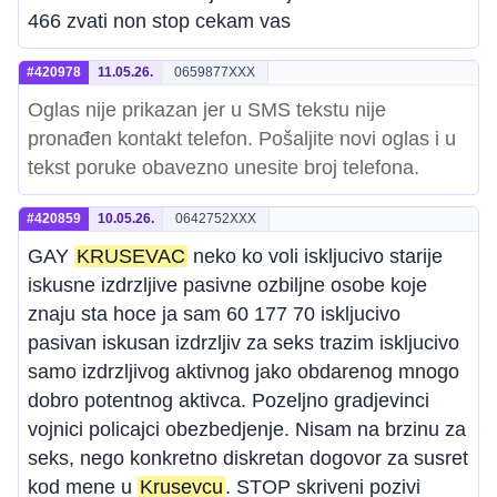
466 zvati non stop cekam vas
#420978
11.05.26.
0659877XXX
Oglas nije prikazan jer u SMS tekstu nije
pronađen kontakt telefon. Pošaljite novi oglas i u
tekst poruke obavezno unesite broj telefona.
#420859
10.05.26.
0642752XXX
GAY
KRUSEVAC
neko ko voli iskljucivo starije
iskusne izdrzljive pasivne ozbiljne osobe koje
znaju sta hoce ja sam 60 177 70 iskljucivo
pasivan iskusan izdrzljiv za seks trazim iskljucivo
samo izdrzljivog aktivnog jako obdarenog mnogo
dobro potentnog aktivca. Pozeljno gradjevinci
vojnici policajci obezbedjenje. Nisam na brzinu za
seks, nego konkretno diskretan dogovor za susret
kod mene u
Krusevcu
. STOP skriveni pozivi