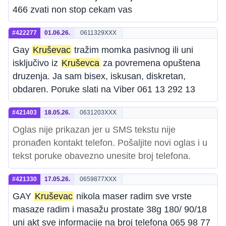
466 zvati non stop cekam vas
#422277
01.06.26.
0611329XXX
Gay
Kruševac
tražim momka pasivnog ili uni
isključivo iz
Kruševca
za povremena opuštena
druzenja. Ja sam bisex, iskusan, diskretan,
obdaren. Poruke slati na Viber 061 13 292 13
#421403
18.05.26.
0631203XXX
Oglas nije prikazan jer u SMS tekstu nije
pronađen kontakt telefon. Pošaljite novi oglas i u
tekst poruke obavezno unesite broj telefona.
#421330
17.05.26.
0659877XXX
GAY
Kruševac
nikola maser radim sve vrste
masaze radim i masažu prostate 38g 180/ 90/18
uni akt sve informacije na broj telefona 065 98 77