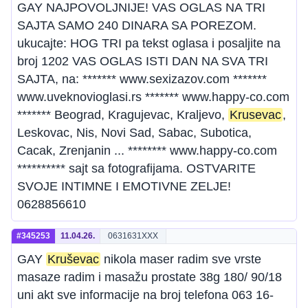
GAY NAJPOVOLJNIJE! VAS OGLAS NA TRI
SAJTA SAMO 240 DINARA SA POREZOM.
ukucajte: HOG TRI pa tekst oglasa i posaljite na
broj 1202 VAS OGLAS ISTI DAN NA SVA TRI
SAJTA, na: ******* www.sexizazov.com *******
www.uveknovioglasi.rs ******* www.happy-co.com
******* Beograd, Kragujevac, Kraljevo,
Krusevac
,
Leskovac, Nis, Novi Sad, Sabac, Subotica,
Cacak, Zrenjanin ... ******** www.happy-co.com
********** sajt sa fotografijama. OSTVARITE
SVOJE INTIMNE I EMOTIVNE ZELJE!
0628856610
#345253
11.04.26.
0631631XXX
GAY
Kruševac
nikola maser radim sve vrste
masaze radim i masažu prostate 38g 180/ 90/18
uni akt sve informacije na broj telefona 063 16-