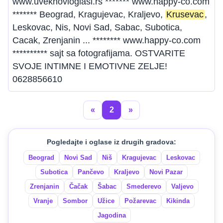
www.uveknovioglasi.rs ******* www.happy-co.com
******* Beograd, Kragujevac, Kraljevo,
Krusevac
,
Leskovac, Nis, Novi Sad, Sabac, Subotica,
Cacak, Zrenjanin ... ******** www.happy-co.com
********** sajt sa fotografijama. OSTVARITE
SVOJE INTIMNE I EMOTIVNE ZELJE!
0628856610
«
2
»
Pogledajte i oglase iz drugih gradova:
Beograd
Novi Sad
Niš
Kragujevac
Leskovac
Subotica
Pančevo
Kraljevo
Novi Pazar
Zrenjanin
Čačak
Šabac
Smederevo
Valjevo
Vranje
Sombor
Užice
Požarevac
Kikinda
Jagodina