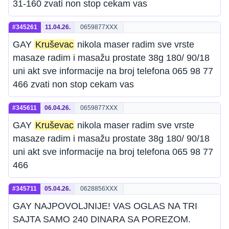
31-160 zvati non stop cekam vas
#345261
11.04.26.
0659877XXX
GAY
Kruševac
nikola maser radim sve vrste
masaze radim i masažu prostate 38g 180/ 90/18
uni akt sve informacije na broj telefona 065 98 77
466 zvati non stop cekam vas
#345611
06.04.26.
0659877XXX
GAY
Kruševac
nikola maser radim sve vrste
masaze radim i masažu prostate 38g 180/ 90/18
uni akt sve informacije na broj telefona 065 98 77
466
#345711
05.04.26.
0628856XXX
GAY NAJPOVOLJNIJE! VAS OGLAS NA TRI
SAJTA SAMO 240 DINARA SA POREZOM.