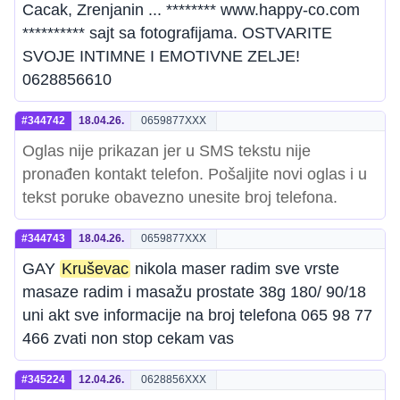
Cacak, Zrenjanin ... ******** www.happy-co.com
********** sajt sa fotografijama. OSTVARITE
SVOJE INTIMNE I EMOTIVNE ZELJE!
0628856610
#344742
18.04.26.
0659877XXX
Oglas nije prikazan jer u SMS tekstu nije
pronađen kontakt telefon. Pošaljite novi oglas i u
tekst poruke obavezno unesite broj telefona.
#344743
18.04.26.
0659877XXX
GAY
Kruševac
nikola maser radim sve vrste
masaze radim i masažu prostate 38g 180/ 90/18
uni akt sve informacije na broj telefona 065 98 77
466 zvati non stop cekam vas
#345224
12.04.26.
0628856XXX