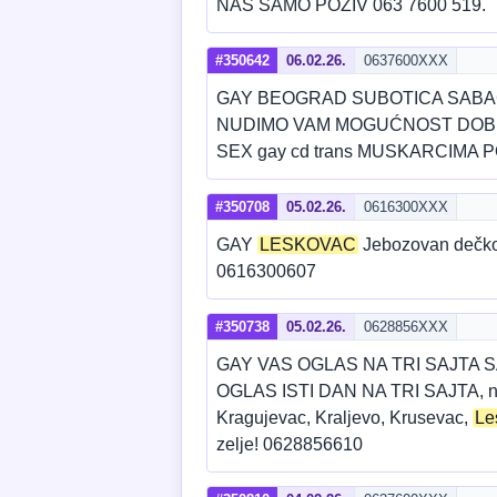
NAS SAMO POZIV 063 7600 519.
#350642
06.02.26.
0637600XXX
GAY BEOGRAD SUBOTICA SABA
NUDIMO VAM MOGUĆNOST DOBRE
SEX gay cd trans MUSKARCIMA P
#350708
05.02.26.
0616300XXX
GAY
LESKOVAC
Jebozovan dečko 
0616300607
#350738
05.02.26.
0628856XXX
GAY VAS OGLAS NA TRI SAJTA SAMO
OGLAS ISTI DAN NA TRI SAJTA, na:
Kragujevac, Kraljevo, Krusevac,
Le
zelje! 0628856610