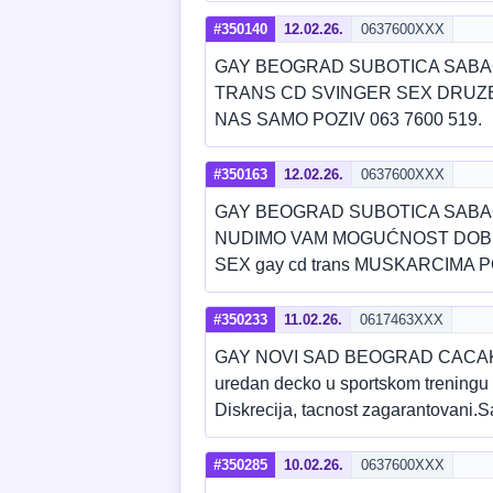
#350140
12.02.26.
0637600XXX
GAY BEOGRAD SUBOTICA SABA
TRANS CD SVINGER SEX DRUZE
NAS SAMO POZIV 063 7600 519.
#350163
12.02.26.
0637600XXX
GAY BEOGRAD SUBOTICA SABA
NUDIMO VAM MOGUĆNOST DOBRE
SEX gay cd trans MUSKARCIMA P
#350233
11.02.26.
0617463XXX
GAY NOVI SAD BEOGRAD CACA
uredan decko u sportskom treningu 
Diskrecija, tacnost zagarantovani
#350285
10.02.26.
0637600XXX