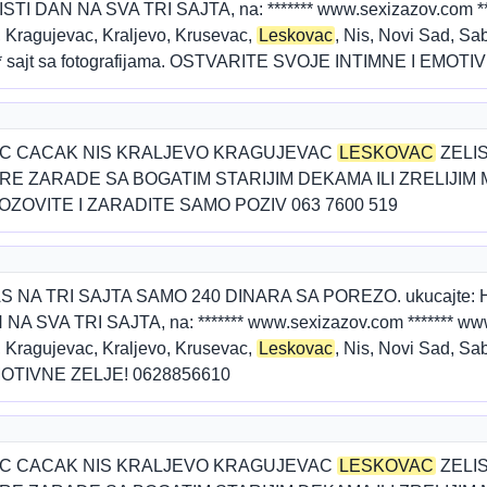
ISTI DAN NA SVA TRI SAJTA, na: ******* www.sexizazov.com ****
 Kragujevac, Kraljevo, Krusevac,
Leskovac
, Nis, Novi Sad, Sab
**** sajt sa fotografijama. OSTVARITE SVOJE INTIMNE I EMO
C CACAK NIS KRALJEVO KRAGUJEVAC
LESKOVAC
ZELI
 ZARADE SA BOGATIM STARIJIM DEKAMA ILI ZRELIJIM 
OZOVITE I ZARADITE SAMO POZIV 063 7600 519
A TRI SAJTA SAMO 240 DINARA SA POREZO. ukucajte: HOG T
A SVA TRI SAJTA, na: ******* www.sexizazov.com ******* www.
 Kragujevac, Kraljevo, Krusevac,
Leskovac
, Nis, Novi Sad, Sab
OTIVNE ZELJE! 0628856610
C CACAK NIS KRALJEVO KRAGUJEVAC
LESKOVAC
ZELI