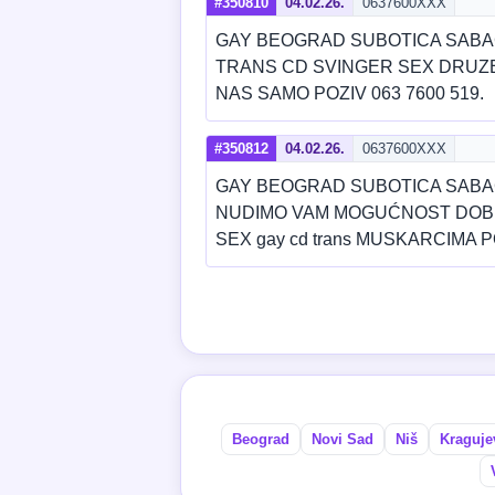
#350810
04.02.26.
0637600XXX
GAY BEOGRAD SUBOTICA SABA
TRANS CD SVINGER SEX DRUZE
NAS SAMO POZIV 063 7600 519.
#350812
04.02.26.
0637600XXX
GAY BEOGRAD SUBOTICA SABA
NUDIMO VAM MOGUĆNOST DOBRE
SEX gay cd trans MUSKARCIMA P
Beograd
Novi Sad
Niš
Kraguje