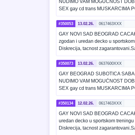
NUDIMO VAM MOGUĆNOST DOBRE
SEX gay cd trans MUSKARCIMA P
#350053
13.02.26.
0617463XXX
GAY NOVI SAD BEOGRAD CACA
zgodan i uredan decko u sportskom 
Diskrecija, tacnost zagarantovani
#350073
13.02.26.
0637600XXX
GAY BEOGRAD SUBOTICA SABA
NUDIMO VAM MOGUĆNOST DOBRE
SEX gay cd trans MUSKARCIMA P
#350134
12.02.26.
0617463XXX
GAY NOVI SAD BEOGRAD CACA
uredan decko u sportskom treningu 
Diskrecija, tacnost zagarantovani