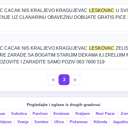
C CACAK NIS KRALJEVO KRAGUJEVAC
LESKOVAC
U SV
NJE UZ CLANARINU OBAVEZNU DOBIJATE GRATIS PICE
C CACAK NIS KRALJEVO KRAGUJEVAC
LESKOVAC
ZELI
 ZARADE SA BOGATIM STARIJIM DEKAMA ILI ZRELIJIM 
OZOVITE I ZARADITE SAMO POZIV 063 7600 519
«
3
»
Pogledajte i oglase iz drugih gradova:
vac
Subotica
Pančevo
Kruševac
Kraljevo
Novi Pazar
Zre
Valjevo
Vranje
Sombor
Užice
Požarevac
Kikinda
Jagodin