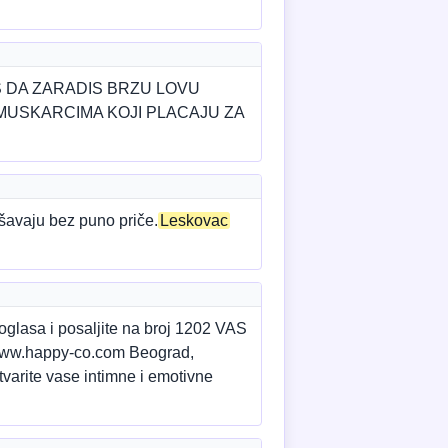
S DA ZARADIS BRZU LOVU
MUSKARCIMA KOJI PLACAJU ZA
šavaju bez puno priče.
Leskovac
sa i posaljite na broj 1202 VAS
 www.happy-co.com Beograd,
tvarite vase intimne i emotivne