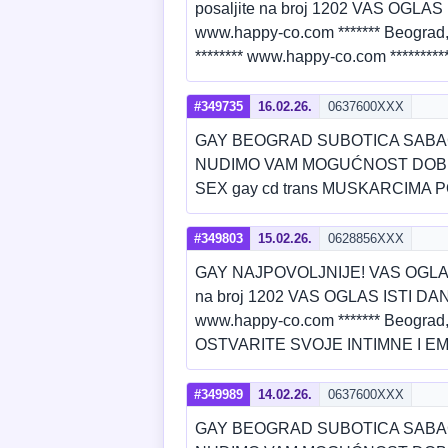
posaljite na broj 1202 VAS OGLAS 
www.happy-co.com ******* Beograd,
******** www.happy-co.com ******
#349735
16.02.26.
0637600XXX
GAY BEOGRAD SUBOTICA SABA
NUDIMO VAM MOGUĆNOST DOBRE
SEX gay cd trans MUSKARCIMA P
#349803
15.02.26.
0628856XXX
GAY NAJPOVOLJNIJE! VAS OGLAS N
na broj 1202 VAS OGLAS ISTI DAN N
www.happy-co.com ******* Beograd,
OSTVARITE SVOJE INTIMNE I EM
#349989
14.02.26.
0637600XXX
GAY BEOGRAD SUBOTICA SABA