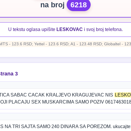
na broj
6218
U tekstu oglasa upišite
LESKOVAC
i svoj broj telefona.
MTS - 123.6 RSD; Yettel - 123.6 RSD; A1 - 123.48 RSD; Globaltel - 12
trana 3
TICA SABAC CACAK KRALJEVO KRAGUJEVAC NIS
LESKO
JI PLACAJU SEX MUSKARCIMA SAMO POZIV 0617463018 
NA TRI SAJTA SAMO 240 DINARA SA POREZOM. ukucajte: HO