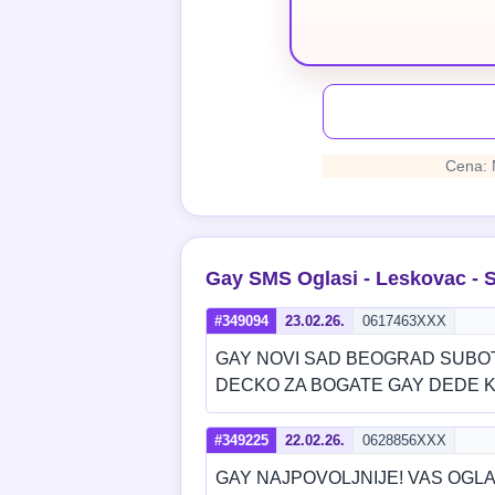
Cena: 
Gay SMS Oglasi - Leskovac - S
#349094
23.02.26.
0617463XXX
GAY NOVI SAD BEOGRAD SUBO
DECKO ZA BOGATE GAY DEDE KO
#349225
22.02.26.
0628856XXX
GAY NAJPOVOLJNIJE! VAS OGLAS 