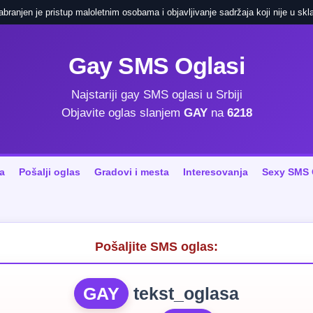
ranjen je pristup maloletnim osobama i objavljivanje sadržaja koji nije u skla
Gay SMS Oglasi
Najstariji gay SMS oglasi u Srbiji
Objavite oglas slanjem
GAY
na
6218
a
Pošalji oglas
Gradovi i mesta
Interesovanja
Sexy SMS 
Pošaljite SMS oglas:
GAY
tekst_oglasa