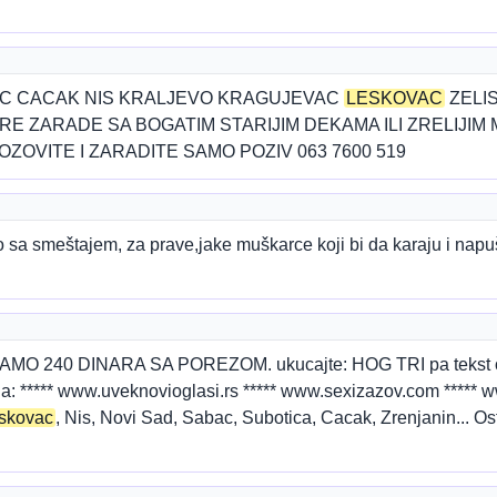
C CACAK NIS KRALJEVO KRAGUJEVAC
LESKOVAC
ZELI
 ZARADE SA BOGATIM STARIJIM DEKAMA ILI ZRELIJIM 
OZOVITE I ZARADITE SAMO POZIV 063 7600 519
sa smeštajem, za prave,jake muškarce koji bi da karaju i napu
 240 DINARA SA POREZOM. ukucajte: HOG TRI pa tekst ogla
 ***** www.uveknovioglasi.rs ***** www.sexizazov.com *****
skovac
, Nis, Novi Sad, Sabac, Subotica, Cacak, Zrenjanin... Os