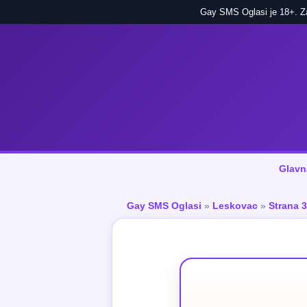
Gay SMS Oglasi je 18+. Zab
Glavn
Gay SMS Oglasi
»
Leskovac
»
Strana 3