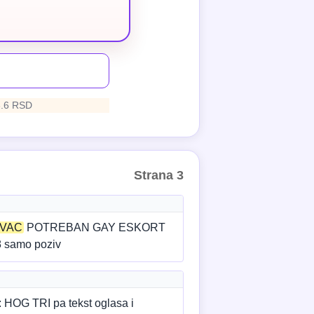
3.6 RSD
Strana 3
VAC
POTREBAN GAY ESKORT
samo poziv
G TRI pa tekst oglasa i