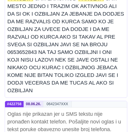
MESTO JEDNO I TRAZIM OK AKTIVNOG ALI
DA SI OK I OZBILJAN ZA JEBANJE DA DODJES
DA ME RAZVALIS OD KURCA SAMO KO JE
OZBILJAN ZA UVECE DA DODJE I DA ME
RAZVALI OD KURCA AKO SI TAKAV AL PRE
SVEGA SI OZBILJAN JAVI SE NA BROJU
0653652843 NA TAJ SAMO OZBILJNI I ONI
KOJI NISU LAZOVI NEK SE JAVE OSTALI NE
NIKAKO OCU KURAC I OZBILJNOG JEBACA
KOME NIJE BITAN TOLIKO IZGLED JAVI SE I
DODJI VECERAS DA ME TUCAS AL AKO SI
OZBILJAN
#422758
08.06.26.
0642347XXX
Oglas nije prikazan jer u SMS tekstu nije
pronađen kontakt telefon. Pošaljite novi oglas i u
tekst poruke obavezno unesite broj telefona.