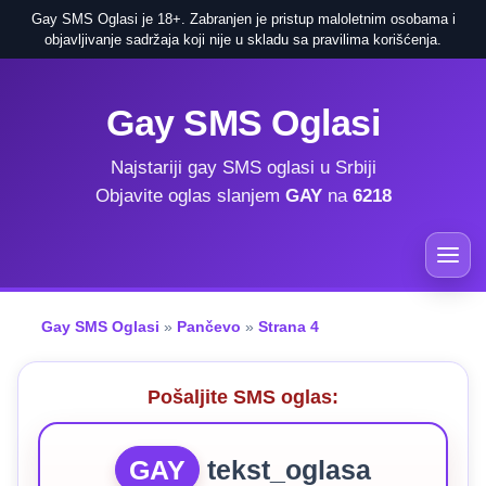
Gay SMS Oglasi je 18+. Zabranjen je pristup maloletnim osobama i
objavljivanje sadržaja koji nije u skladu sa pravilima korišćenja.
Gay SMS Oglasi
Najstariji gay SMS oglasi u Srbiji
Objavite oglas slanjem
GAY
na
6218
Gay SMS Oglasi
»
Pančevo
»
Strana 4
Pošaljite SMS oglas:
GAY
tekst_oglasa