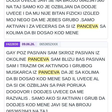
DODJI UVECE JAVI SE NA BROJU 0642347560
NA TAJ SAMO KO JE OZBILJAN DA DODJE
UVECE I DA MU NIJE BITAN FIZICKI IZGLED
MOJ NEGO DA ME JEBES GRUBO .SAMO
AKTIVAN I ZA VECERAS DA SI IZ
PANCEVA
SA
KOLIMA DA BI DOSAO KOD MENE
#422830
09.06.26.
0653652XXX
GAY POZ PASIVAN SAM SKROZ PASIVAN IZ
OKOLINE
PANCEVA
SAM BLIZU BAS PASIVAN
SAM I TRAZIM OK AKTIVNOG I GRUBOG
MUSKARCA IZ
PANCEVA
DA JE SA KOLIMA
DA BI DOSAO KOD MENE SAD IL UVECE AL
DA SI OK OZBILJAN SA PAR PORUKA
DOGOVOR I DODJES UVECE DA ME
RAZVALIS . SAMO AKO SI AKTIVAN I GRUB DA
DODJES KOD MENE JAVI SE NA BROJU
0653652843 NA TAJ .