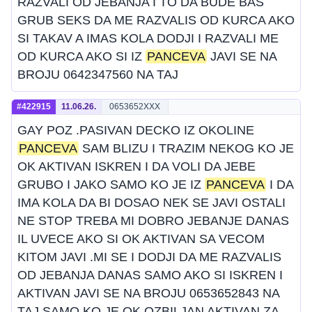
RAZVALI OD JEBANJA I TO DA BUDE BAS
GRUB SEKS DA ME RAZVALIS OD KURCA AKO
SI TAKAV A IMAS KOLA DODJI I RAZVALI ME
OD KURCA AKO SI IZ
PANCEVA
JAVI SE NA
BROJU 0642347560 NA TAJ
#422915
11.06.26.
0653652XXX
GAY POZ .PASIVAN DECKO IZ OKOLINE
PANCEVA
SAM BLIZU I TRAZIM NEKOG KO JE
OK AKTIVAN ISKREN I DA VOLI DA JEBE
GRUBO I JAKO SAMO KO JE IZ
PANCEVA
I DA
IMA KOLA DA BI DOSAO NEK SE JAVI OSTALI
NE STOP TREBA MI DOBRO JEBANJE DANAS
IL UVECE AKO SI OK AKTIVAN SA VECOM
KITOM JAVI .MI SE I DODJI DA ME RAZVALIS
OD JEBANJA DANAS SAMO AKO SI ISKREN I
AKTIVAN JAVI SE NA BROJU 0653652843 NA
TAJ SAMO KO JE OK OZBILJAN AKTIVAN ZA