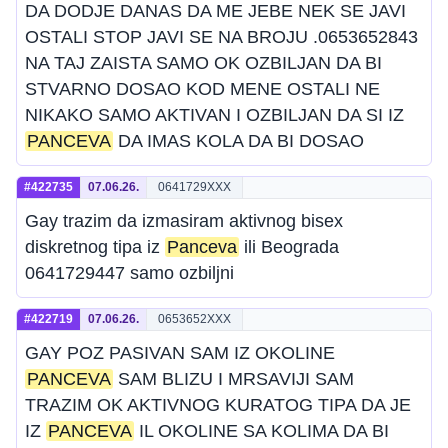
DA DODJE DANAS DA ME JEBE NEK SE JAVI
OSTALI STOP JAVI SE NA BROJU .0653652843
NA TAJ ZAISTA SAMO OK OZBILJAN DA BI
STVARNO DOSAO KOD MENE OSTALI NE
NIKAKO SAMO AKTIVAN I OZBILJAN DA SI IZ
PANCEVA
DA IMAS KOLA DA BI DOSAO
#422735
07.06.26.
0641729XXX
Gay trazim da izmasiram aktivnog bisex
diskretnog tipa iz
Panceva
ili Beograda
0641729447 samo ozbiljni
#422719
07.06.26.
0653652XXX
GAY POZ PASIVAN SAM IZ OKOLINE
PANCEVA
SAM BLIZU I MRSAVIJI SAM
TRAZIM OK AKTIVNOG KURATOG TIPA DA JE
IZ
PANCEVA
IL OKOLINE SA KOLIMA DA BI