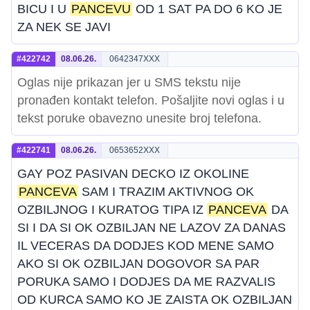
BICU I U
PANCEVU
OD 1 SAT PA DO 6 KO JE
ZA NEK SE JAVI
#422742
08.06.26.
0642347XXX
Oglas nije prikazan jer u SMS tekstu nije
pronađen kontakt telefon. Pošaljite novi oglas i u
tekst poruke obavezno unesite broj telefona.
#422741
08.06.26.
0653652XXX
GAY POZ PASIVAN DECKO IZ OKOLINE
PANCEVA
SAM I TRAZIM AKTIVNOG OK
OZBILJNOG I KURATOG TIPA IZ
PANCEVA
DA
SI I DA SI OK OZBILJAN NE LAZOV ZA DANAS
IL VECERAS DA DODJES KOD MENE SAMO
AKO SI OK OZBILJAN DOGOVOR SA PAR
PORUKA SAMO I DODJES DA ME RAZVALIS
OD KURCA SAMO KO JE ZAISTA OK OZBILJAN