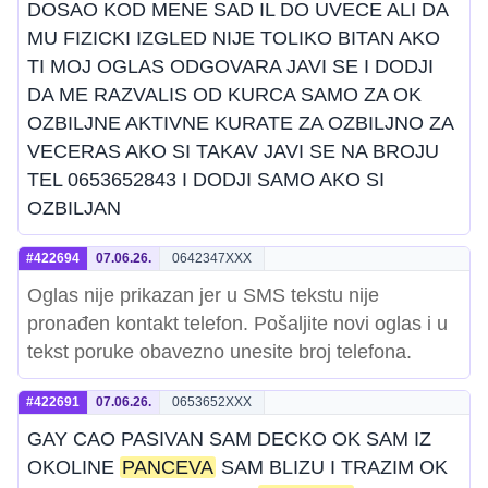
DOSAO KOD MENE SAD IL DO UVECE ALI DA
MU FIZICKI IZGLED NIJE TOLIKO BITAN AKO
TI MOJ OGLAS ODGOVARA JAVI SE I DODJI
DA ME RAZVALIS OD KURCA SAMO ZA OK
OZBILJNE AKTIVNE KURATE ZA OZBILJNO ZA
VECERAS AKO SI TAKAV JAVI SE NA BROJU
TEL 0653652843 I DODJI SAMO AKO SI
OZBILJAN
#422694
07.06.26.
0642347XXX
Oglas nije prikazan jer u SMS tekstu nije
pronađen kontakt telefon. Pošaljite novi oglas i u
tekst poruke obavezno unesite broj telefona.
#422691
07.06.26.
0653652XXX
GAY CAO PASIVAN SAM DECKO OK SAM IZ
OKOLINE
PANCEVA
SAM BLIZU I TRAZIM OK