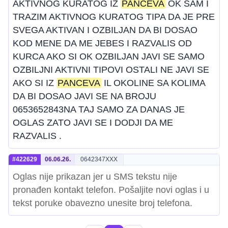
AKTIVNOG KURATOG IZ
PANCEVA
OK SAM I
TRAZIM AKTIVNOG KURATOG TIPA DA JE PRE
SVEGA AKTIVAN I OZBILJAN DA BI DOSAO
KOD MENE DA ME JEBES I RAZVALIS OD
KURCA AKO SI OK OZBILJAN JAVI SE SAMO
OZBILJNI AKTIVNI TIPOVI OSTALI NE JAVI SE
AKO SI IZ
PANCEVA
IL OKOLINE SA KOLIMA
DA BI DOSAO JAVI SE NA BROJU
0653652843NA TAJ SAMO ZA DANAS JE
OGLAS ZATO JAVI SE I DODJI DA ME
RAZVALIS .
#422629
06.06.26.
0642347XXX
Oglas nije prikazan jer u SMS tekstu nije
pronađen kontakt telefon. Pošaljite novi oglas i u
tekst poruke obavezno unesite broj telefona.