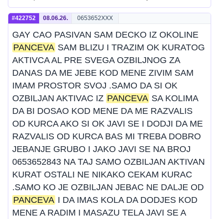
#422752
08.06.26.
0653652XXX
GAY CAO PASIVAN SAM DECKO IZ OKOLINE
PANCEVA
SAM BLIZU I TRAZIM OK KURATOG
AKTIVCA AL PRE SVEGA OZBILJNOG ZA
DANAS DA ME JEBE KOD MENE ZIVIM SAM
IMAM PROSTOR SVOJ .SAMO DA SI OK
OZBILJAN AKTIVAC IZ
PANCEVA
SA KOLIMA
DA BI DOSAO KOD MENE DA ME RAZVALIS
OD KURCA AKO SI OK JAVI SE I DODJI DA ME
RAZVALIS OD KURCA BAS MI TREBA DOBRO
JEBANJE GRUBO I JAKO JAVI SE NA BROJ
0653652843 NA TAJ SAMO OZBILJAN AKTIVAN
KURAT OSTALI NE NIKAKO CEKAM KURAC
.SAMO KO JE OZBILJAN JEBAC NE DALJE OD
PANCEVA
I DA IMAS KOLA DA DODJES KOD
MENE A RADIM I MASAZU TELA JAVI SE A