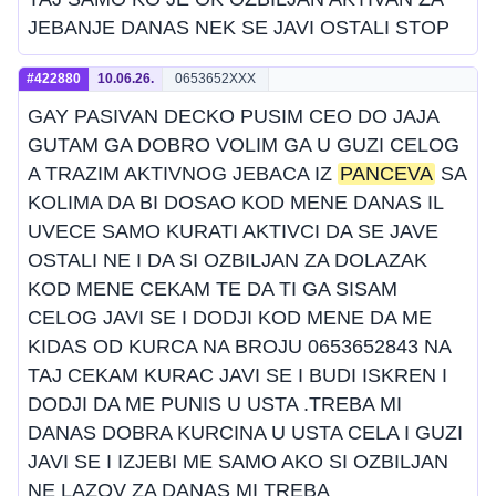
JEBANJE DANAS NEK SE JAVI OSTALI STOP
#422880
10.06.26.
0653652XXX
GAY PASIVAN DECKO PUSIM CEO DO JAJA
GUTAM GA DOBRO VOLIM GA U GUZI CELOG
A TRAZIM AKTIVNOG JEBACA IZ
PANCEVA
SA
KOLIMA DA BI DOSAO KOD MENE DANAS IL
UVECE SAMO KURATI AKTIVCI DA SE JAVE
OSTALI NE I DA SI OZBILJAN ZA DOLAZAK
KOD MENE CEKAM TE DA TI GA SISAM
CELOG JAVI SE I DODJI KOD MENE DA ME
KIDAS OD KURCA NA BROJU 0653652843 NA
TAJ CEKAM KURAC JAVI SE I BUDI ISKREN I
DODJI DA ME PUNIS U USTA .TREBA MI
DANAS DOBRA KURCINA U USTA CELA I GUZI
JAVI SE I IZJEBI ME SAMO AKO SI OZBILJAN
NE LAZOV ZA DANAS MI TREBA