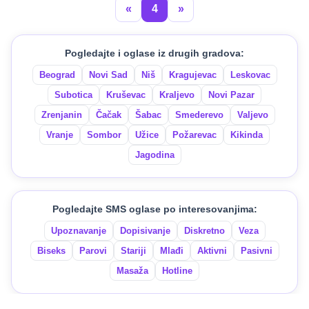
«
4
»
Pogledajte i oglase iz drugih gradova:
Beograd
Novi Sad
Niš
Kragujevac
Leskovac
Subotica
Kruševac
Kraljevo
Novi Pazar
Zrenjanin
Čačak
Šabac
Smederevo
Valjevo
Vranje
Sombor
Užice
Požarevac
Kikinda
Jagodina
Pogledajte SMS oglase po interesovanjima:
Upoznavanje
Dopisivanje
Diskretno
Veza
Biseks
Parovi
Stariji
Mlađi
Aktivni
Pasivni
Masaža
Hotline