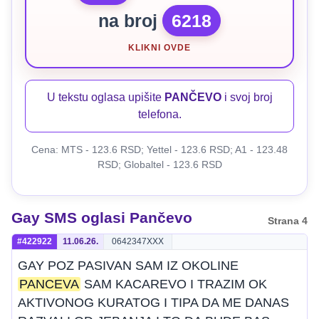
na broj
6218
KLIKNI OVDE
U tekstu oglasa upišite
PANČEVO
i svoj broj
telefona.
Cena: MTS - 123.6 RSD; Yettel - 123.6 RSD; A1 - 123.48
RSD; Globaltel - 123.6 RSD
Gay SMS oglasi Pančevo
Strana 4
#422922
11.06.26.
0642347XXX
GAY POZ PASIVAN SAM IZ OKOLINE
PANCEVA
SAM KACAREVO I TRAZIM OK
AKTIVONOG KURATOG I TIPA DA ME DANAS