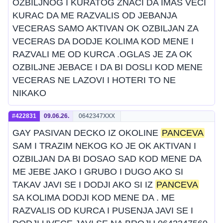
OZBILJNOG I KURATOG ZNACI DA IMAS VECI
KURAC DA ME RAZVALIS OD JEBANJA
VECERAS SAMO AKTIVAN OK OZBILJAN ZA
VECERAS DA DODJE KOLIMA KOD MENE I
RAZVALI ME OD KURCA .OGLAS JE ZA OK
OZBILJNE JEBACE I DA BI DOSLI KOD MENE
VECERAS NE LAZOVI I HOTERI TO NE
NIKAKO
#422831
09.06.26.
0642347XXX
GAY PASIVAN DECKO IZ OKOLINE
PANCEVA
SAM I TRAZIM NEKOG KO JE OK AKTIVAN I
OZBILJAN DA BI DOSAO SAD KOD MENE DA
ME JEBE JAKO I GRUBO I DUGO AKO SI
TAKAV JAVI SE I DODJI AKO SI IZ
PANCEVA
SA KOLIMA DODJI KOD MENE DA . ME
RAZVALIS OD KURCA I PUSENJA JAVI SE I