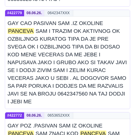
#422779
08.06.26.
0642347XXX
GAY CAO PASIVAN SAM .IZ OKOLINE
PANCEVA
SAM I TRAZIM OK AKTIVNOG OK
OZBILJNOG KURATOG TIPA DA JE PRE
SVEGA OK I OZBILJNOG TIPA DA BI DOSAO
KOD MENE VECERAS DA ME JEBE I
NAPUSAVA JAKO I GRUBO AKO SI TAKAV JAVI
SE I DODJI ZIVIM SAM I ZELIM KURAC
VECERAS JAKO U SEBI . AL DOGOVOR SAMO
SA PAR PORUKA I DODJES DA ME RAZVALIS
JAVI SE NA BROJU 0642347560 NA TAJ DODJI
I JEBI ME
#422772
08.06.26.
0653652XXX
GAY POZ .PASIVAN SAM IZ OKOLINE
PANCEVA
SAM ZNACI KOD
PANCEVA
SAM