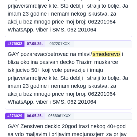
prljave/smrdljive kite. Sto deblji i straiji to bolje. Ja
imam 23 godine i nemam nekog iskustva, za
akciju bez mnogo price moj broj: 062201064
WhatsApp, viber i SMS. 062 201064
#375932
07.05.25.
062201XXX
GAY pozarevac/petrovac na mlavi/
smederevo
i
bliza okolina pasivan decko Trazim muskarce
iskljucivo 50+ koji vole pervezije i imaju
prljave/smrdljive kite. Sto deblji i straiji to bolje. Ja
imam 23 godine i nemam nekog iskustva, za
akciju bez mnogo price moj broj: 062201064
WhatsApp, viber i SMS. 062 201064
#376029
06.05.25.
0666061XXX
GAY Zenstven deckic 20god trazi nekog 40+god
sa vrlo maljavim i prljavim medjunozjem za prljav