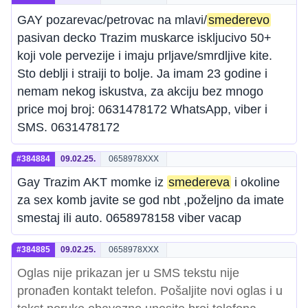
GAY pozarevac/petrovac na mlavi/
smederevo
pasivan decko Trazim muskarce iskljucivo 50+
koji vole pervezije i imaju prljave/smrdljive kite.
Sto deblji i straiji to bolje. Ja imam 23 godine i
nemam nekog iskustva, za akciju bez mnogo
price moj broj: 0631478172 WhatsApp, viber i
SMS. 0631478172
#384884
09.02.25.
0658978XXX
Gay Trazim AKT momke iz
smedereva
i okoline
za sex komb javite se god nbt ,poželjno da imate
smestaj ili auto. 0658978158 viber vacap
#384885
09.02.25.
0658978XXX
Oglas nije prikazan jer u SMS tekstu nije
pronađen kontakt telefon. Pošaljite novi oglas i u