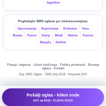
Jagodina
Pogledajte SMS oglase po interesovanjima:
Upoznavanje
Dopisivanje
Diskretno
Veza
Biseks
Parovi
Stariji
Mlađi
Aktivni
Pasivni
Masaža
Hotline
Pitanja i odgovori
·
Uslovi korišćenja
·
Politika privatnosti
·
Brisanje
oglasa
·
Kontakt
Gay SMS Oglasi · SMS broj 6218 · Keyword GAY
Pošalji oglas - klikni ovde
GAY na 6218
- KLIKNI OVDE