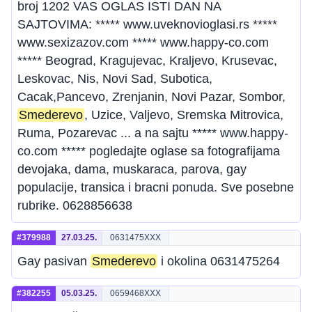
broj 1202 VAS OGLAS ISTI DAN NA
SAJTOVIMA: ***** www.uveknovioglasi.rs *****
www.sexizazov.com ***** www.happy-co.com
***** Beograd, Kragujevac, Kraljevo, Krusevac,
Leskovac, Nis, Novi Sad, Subotica,
Cacak,Pancevo, Zrenjanin, Novi Pazar, Sombor,
Smederevo
, Uzice, Valjevo, Sremska Mitrovica,
Ruma, Pozarevac ... a na sajtu ***** www.happy-
co.com ***** pogledajte oglase sa fotografijama
devojaka, dama, muskaraca, parova, gay
populacije, transica i bracni ponuda. Sve posebne
rubrike. 0628856638
#379988
27.03.25.
0631475XXX
Gay pasivan
Smederevo
i okolina 0631475264
#382255
05.03.25.
0659468XXX