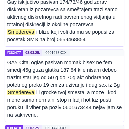
Gay isključivo pasivan 174/73/46 god zdrav
diskretan iz pozarevca sa smeštajem trazi samo
aktivnog diskretnog radi povremenog vidjanja u
totalnoj diskreciji iz okoline pozarevca
Smedereva
i blize koji voli da mu se popusi za
pocetak SMS na broj 0659468854
#382477
03.03.25.
0601673XXX
GAY Citaj oglas pasivan momak bisex ne fem
smedj 45g guza glatka 187 84 kile nisam debeo
trazim starijeg od 50 g do 70g akt obdarenog
potetnog preko 19 cm za uzivanje i dug sex iz Bg
Smedereva
ili grocke tvoj smestaj a moze i kod
mene samo normalni stop mladji hot laz pusti
poruku ili viber pa poziv 0601673444 nejavljam se
na sakrivene.
#383418
22.02.25.
0631478XXX