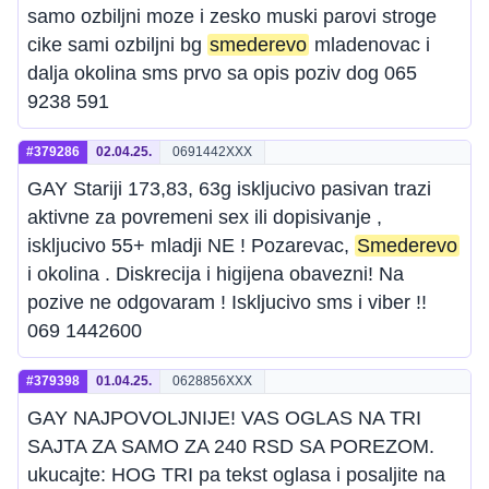
samo ozbiljni moze i zesko muski parovi stroge
cike sami ozbiljni bg
smederevo
mladenovac i
dalja okolina sms prvo sa opis poziv dog 065
9238 591
#379286
02.04.25.
0691442XXX
GAY Stariji 173,83, 63g iskljucivo pasivan trazi
aktivne za povremeni sex ili dopisivanje ,
iskljucivo 55+ mladji NE ! Pozarevac,
Smederevo
i okolina . Diskrecija i higijena obavezni! Na
pozive ne odgovaram ! Iskljucivo sms i viber !!
069 1442600
#379398
01.04.25.
0628856XXX
GAY NAJPOVOLJNIJE! VAS OGLAS NA TRI
SAJTA ZA SAMO ZA 240 RSD SA POREZOM.
ukucajte: HOG TRI pa tekst oglasa i posaljite na