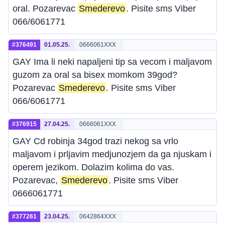
oral. Pozarevac
Smederevo
. Pisite sms Viber
066/6061771
#376491
01.05.25.
0666061XXX
GAY Ima li neki napaljeni tip sa vecom i maljavom
guzom za oral sa bisex momkom 39god?
Pozarevac
Smederevo
. Pisite sms Viber
066/6061771
#376915
27.04.25.
0666061XXX
GAY Cd robinja 34god trazi nekog sa vrlo
maljavom i prljavim medjunozjem da ga njuskam i
operem jezikom. Dolazim kolima do vas.
Pozarevac,
Smederevo
. Pisite sms Viber
0666061771
#377261
23.04.25.
0642864XXX