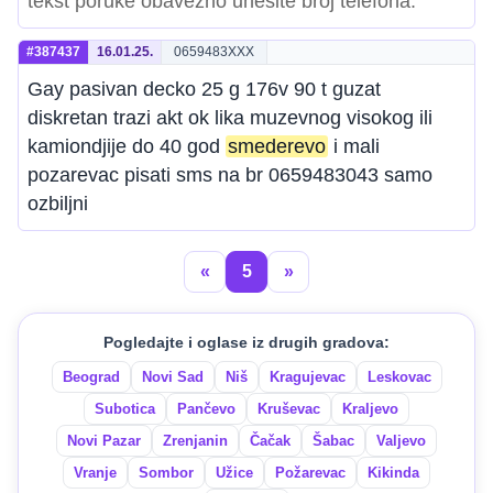
tekst poruke obavezno unesite broj telefona.
#387437
16.01.25.
0659483XXX
Gay pasivan decko 25 g 176v 90 t guzat
diskretan trazi akt ok lika muzevnog visokog ili
kamiondjije do 40 god
smederevo
i mali
pozarevac pisati sms na br 0659483043 samo
ozbiljni
«
5
»
Pogledajte i oglase iz drugih gradova:
Beograd
Novi Sad
Niš
Kragujevac
Leskovac
Subotica
Pančevo
Kruševac
Kraljevo
Novi Pazar
Zrenjanin
Čačak
Šabac
Valjevo
Vranje
Sombor
Užice
Požarevac
Kikinda