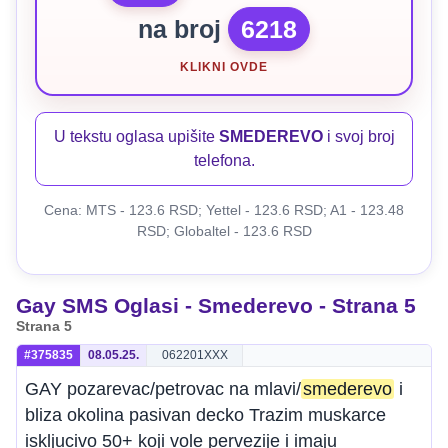
na broj
6218
KLIKNI OVDE
U tekstu oglasa upišite
SMEDEREVO
i svoj broj
telefona.
Cena: MTS - 123.6 RSD; Yettel - 123.6 RSD; A1 - 123.48
RSD; Globaltel - 123.6 RSD
Gay SMS Oglasi - Smederevo - Strana 5
Strana 5
#375835
08.05.25.
062201XXX
GAY pozarevac/petrovac na mlavi/
smederevo
i
bliza okolina pasivan decko Trazim muskarce
iskljucivo 50+ koji vole pervezije i imaju