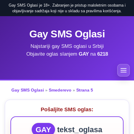
Gay SMS Oglasi je 18+. Zabranjen je pristup maloletnim osobama i
objavljivanje sadržaja koji nije u skladu sa pravilima korišćenja.
Gay SMS Oglasi
Najstariji gay SMS oglasi u Srbiji
Objavite oglas slanjem
GAY
na
6218
Gay SMS Oglasi
»
Smederevo
»
Strana 5
Pošaljite SMS oglas:
GAY
tekst_oglasa