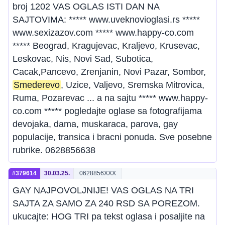
broj 1202 VAS OGLAS ISTI DAN NA
SAJTOVIMA: ***** www.uveknovioglasi.rs *****
www.sexizazov.com ***** www.happy-co.com
***** Beograd, Kragujevac, Kraljevo, Krusevac,
Leskovac, Nis, Novi Sad, Subotica,
Cacak,Pancevo, Zrenjanin, Novi Pazar, Sombor,
Smederevo
, Uzice, Valjevo, Sremska Mitrovica,
Ruma, Pozarevac ... a na sajtu ***** www.happy-
co.com ***** pogledajte oglase sa fotografijama
devojaka, dama, muskaraca, parova, gay
populacije, transica i bracni ponuda. Sve posebne
rubrike. 0628856638
#379614
30.03.25.
0628856XXX
GAY NAJPOVOLJNIJE! VAS OGLAS NA TRI
SAJTA ZA SAMO ZA 240 RSD SA POREZOM.
ukucajte: HOG TRI pa tekst oglasa i posaljite na