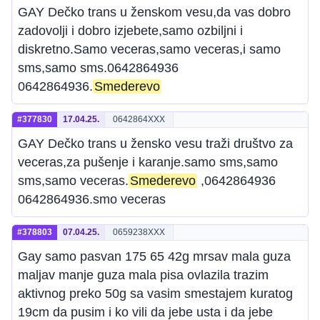
GAY Dečko trans u ženskom vesu,da vas dobro
zadovolji i dobro izjebete,samo ozbiljni i
diskretno.Samo veceras,samo veceras,i samo
sms,samo sms.0642864936
0642864936.
Smederevo
#377830
17.04.25.
0642864XXX
GAY Dečko trans u žensko vesu traži društvo za
veceras,za pušenje i karanje.samo sms,samo
sms,samo veceras.
Smederevo
,0642864936
0642864936.smo veceras
#378803
07.04.25.
0659238XXX
Gay samo pasvan 175 65 42g mrsav mala guza
maljav manje guza mala pisa ovlazila trazim
aktivnog preko 50g sa vasim smestajem kuratog
19cm da pusim i ko vili da jebe usta i da jebe