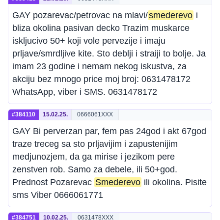
GAY pozarevac/petrovac na mlavi/
smederevo
i
bliza okolina pasivan decko Trazim muskarce
iskljucivo 50+ koji vole pervezije i imaju
prljave/smrdljive kite. Sto deblji i straiji to bolje. Ja
imam 23 godine i nemam nekog iskustva, za
akciju bez mnogo price moj broj: 0631478172
WhatsApp, viber i SMS. 0631478172
#384110
15.02.25.
0666061XXX
GAY Bi perverzan par, fem pas 24god i akt 67god
traze treceg sa sto prljavijim i zapustenijim
medjunozjem, da ga mirise i jezikom pere
zenstven rob. Samo za debele, ili 50+god.
Prednost Pozarevac
Smederevo
ili okolina. Pisite
sms Viber 0666061771
#384751
10.02.25.
0631478XXX