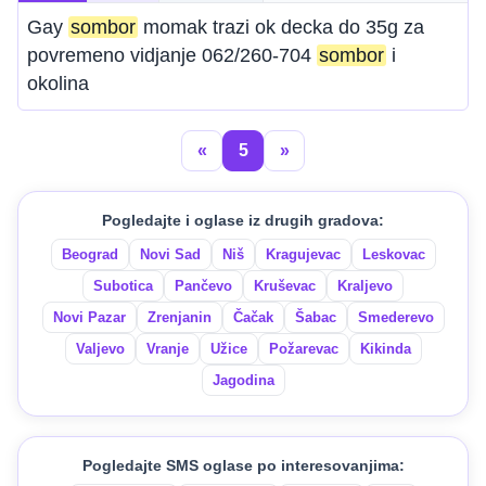
Gay
sombor
momak trazi ok decka do 35g za
povremeno vidjanje 062/260-704
sombor
i
okolina
«
5
»
Pogledajte i oglase iz drugih gradova:
Beograd
Novi Sad
Niš
Kragujevac
Leskovac
Subotica
Pančevo
Kruševac
Kraljevo
Novi Pazar
Zrenjanin
Čačak
Šabac
Smederevo
Valjevo
Vranje
Užice
Požarevac
Kikinda
Jagodina
Pogledajte SMS oglase po interesovanjima: