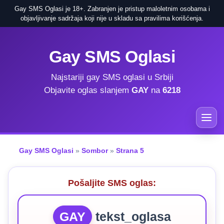
Gay SMS Oglasi je 18+. Zabranjen je pristup maloletnim osobama i
objavljivanje sadržaja koji nije u skladu sa pravilima korišćenja.
Gay SMS Oglasi
Najstariji gay SMS oglasi u Srbiji
Objavite oglas slanjem
GAY
na
6218
Gay SMS Oglasi
»
Sombor
»
Strana 5
Pošaljite SMS oglas:
GAY
tekst_oglasa