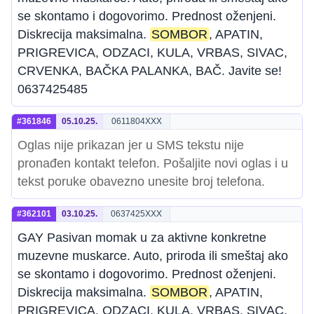
se skontamo i dogovorimo. Prednost oženjeni.
Diskrecija maksimalna.
SOMBOR
, APATIN,
PRIGREVICA, ODZACI, KULA, VRBAS, SIVAC,
CRVENKA, BAČKA PALANKA, BAČ. Javite se!
0637425485
#361846
05.10.25.
0611804XXX
Oglas nije prikazan jer u SMS tekstu nije
pronađen kontakt telefon. Pošaljite novi oglas i u
tekst poruke obavezno unesite broj telefona.
#362101
03.10.25.
0637425XXX
GAY Pasivan momak u za aktivne konkretne
muzevne muskarce. Auto, priroda ili smeštaj ako
se skontamo i dogovorimo. Prednost oženjeni.
Diskrecija maksimalna.
SOMBOR
, APATIN,
PRIGREVICA, ODZACI, KULA, VRBAS, SIVAC,