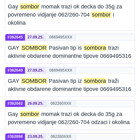
Gay
sombor
momak trazi ok decka do 35g za
povremeno vidjanje 062/260-704
sombor
i
okolina
#362645
27.09.25.
0669495XXX
GAY
SOMBOR
Pasivan tip is
sombora
trazi
aktivne obdarene dominantne tipove 0669495316
#362649
27.09.25.
0669495XXX
GAY
SOMBOR
Pasivan tip iz
sombora
traži
aktivne obdarene dominantne tipove 0669495316
#362662
26.09.25.
062260XXX
Gay
sombor
momak trazi ok decka do 35g za
povremeno vidjanje 062/260-704 odzaci i okolina
#362898
23.09.25.
062260XXX