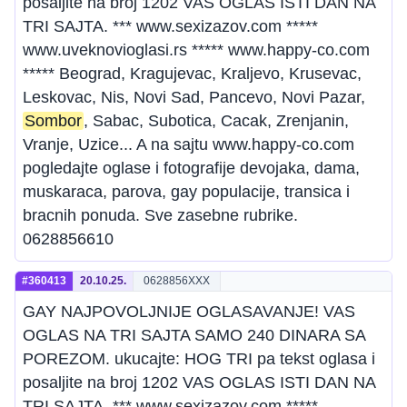
posaljite na broj 1202 VAS OGLAS ISTI DAN NA
TRI SAJTA. *** www.sexizazov.com *****
www.uveknovioglasi.rs ***** www.happy-co.com
***** Beograd, Kragujevac, Kraljevo, Krusevac,
Leskovac, Nis, Novi Sad, Pancevo, Novi Pazar,
Sombor
, Sabac, Subotica, Cacak, Zrenjanin,
Vranje, Uzice... A na sajtu www.happy-co.com
pogledajte oglase i fotografije devojaka, dama,
muskaraca, parova, gay populacije, transica i
bracnih ponuda. Sve zasebne rubrike.
0628856610
#360413
20.10.25.
0628856XXX
GAY NAJPOVOLJNIJE OGLASAVANJE! VAS
OGLAS NA TRI SAJTA SAMO 240 DINARA SA
POREZOM. ukucajte: HOG TRI pa tekst oglasa i
posaljite na broj 1202 VAS OGLAS ISTI DAN NA
TRI SAJTA. *** www.sexizazov.com *****