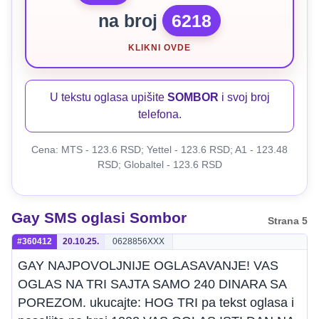
na broj
6218
KLIKNI OVDE
U tekstu oglasa upišite
SOMBOR
i svoj broj
telefona.
Cena: MTS - 123.6 RSD; Yettel - 123.6 RSD; A1 - 123.48
RSD; Globaltel - 123.6 RSD
Gay SMS oglasi Sombor
Strana 5
#360412
20.10.25.
0628856XXX
GAY NAJPOVOLJNIJE OGLASAVANJE! VAS
OGLAS NA TRI SAJTA SAMO 240 DINARA SA
POREZOM. ukucajte: HOG TRI pa tekst oglasa i