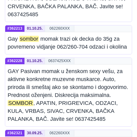
CRVENKA, BAČKA PALANKA, BAČ. Javite se!
0637425485
#362213
01.10.25.
062260XXX
Gay
sombor
momak trazi ok decka do 35g za
povremeno vidjanje 062/260-704 odzaci i okolina
#362228
01.10.25.
0637425XXX
GAY Pasivan momak u ženskom sexy vešu, za
aktivne konkretne muzevne muskarce. Auto,
priroda ili smeštaj ako se skontamo i dogovorimo.
Prednost oženjeni. Diskrecija maksimalna.
SOMBOR
, APATIN, PRIGREVICA, ODZACI,
KULA, VRBAS, SIVAC, CRVENKA, BAČKA
PALANKA, BAČ. Javite se! 0637425485
#362321
30.09.25.
062260XXX