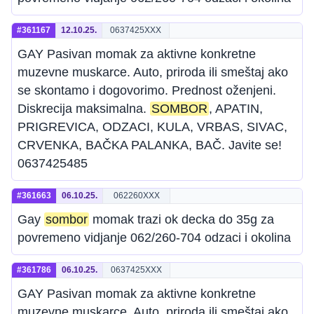
#361167
12.10.25.
0637425XXX
GAY Pasivan momak za aktivne konkretne
muzevne muskarce. Auto, priroda ili smeštaj ako
se skontamo i dogovorimo. Prednost oženjeni.
Diskrecija maksimalna.
SOMBOR
, APATIN,
PRIGREVICA, ODZACI, KULA, VRBAS, SIVAC,
CRVENKA, BAČKA PALANKA, BAČ. Javite se!
0637425485
#361663
06.10.25.
062260XXX
Gay
sombor
momak trazi ok decka do 35g za
povremeno vidjanje 062/260-704 odzaci i okolina
#361786
06.10.25.
0637425XXX
GAY Pasivan momak za aktivne konkretne
muzevne muskarce. Auto, priroda ili smeštaj ako