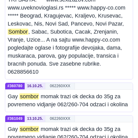
www.uveknovioglasi.rs ***** www.happy-co.com
***** Beograd, Kragujevac, Kraljevo, Krusevac,
Leskovac, Nis, Novi Sad, Pancevo, Novi Pazar,
Sombor
, Sabac, Subotica, Cacak, Zrenjanin,
Vranje, Uzice... A na sajtu www.happy-co.com
pogledajte oglase i fotografije devojaka, dama,
muskaraca, parova, gay populacije, transica i
bracnih ponuda. Sve zasebne rubrike.
0628856610
#360780
16.10.25.
062260XXX
Gay
sombor
momak trazi ok decka do 35g za
povremeno vidjanje 062/260-704 odzaci i okolina
#361049
13.10.25.
062260XXX
Gay
sombor
momak trazi ok decka do 35g za
povremeno vidjanje 062/260-704 odzaci i okolina