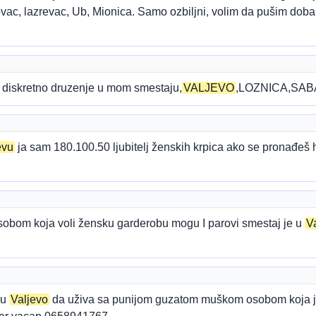
kovac, lazrevac, Ub, Mionica. Samo ozbiljni, volim da pušim doba
diskretno druzenje u mom smestaju,
VALJEVO
,LOZNICA,SABA
evu
ja sam 180.100.50 ljubitelj ženskih krpica ako se pronađeš 
sobom koja voli žensku garderobu mogu I parovi smestaj je u
V
 u
Valjevo
da uživa sa punijom guzatom muškom osobom koja je