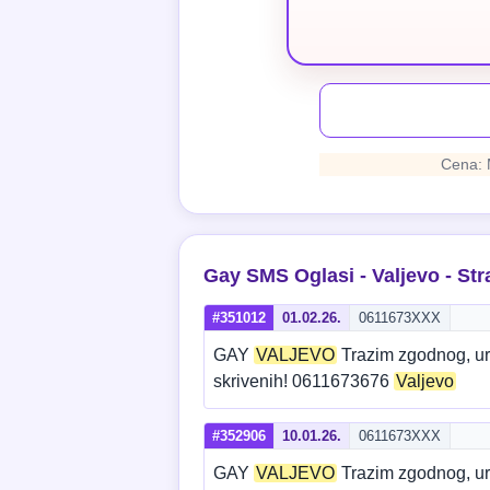
Cena: 
Gay SMS Oglasi - Valjevo - Str
#351012
01.02.26.
0611673XXX
GAY
VALJEVO
Trazim zgodnog, ure
skrivenih! 0611673676
Valjevo
#352906
10.01.26.
0611673XXX
GAY
VALJEVO
Trazim zgodnog, ure