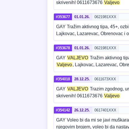
skrivenih! 0611673676
Valjevo
#353677
01.01.26.
0621981XXX
GAY Tražim aktivnog tipa, 45+, oz
Lajkovac, Lazarevac, Obrenovac i o
#353678
01.01.26.
0621981XXX
GAY
VALJEVO
Tražim aktivnog ti
Valjevo
, Lajkovac, Lazarevac, Obre
#354018
28.12.25.
0611673XXX
GAY
VALJEVO
Trazim zgodnog, ure
skrivenih! 0611673676
Valjevo
#354142
26.12.25.
0617401XXX
GAY Voleo bi da mi se javi muškara
njegovim brojem, voleo bi da nastav