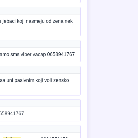
nu jebaci koji nasmeju od zena nek
 samo sms viber vacap 0658941767
 sa uni pasivnim koji voli zensko
 0658941767