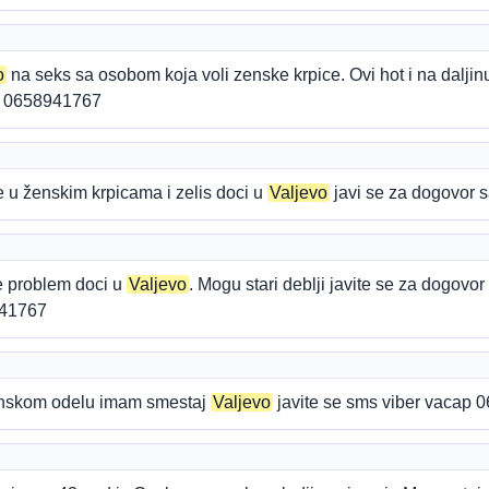
o
na seks sa osobom koja voli zenske krpice. Ovi hot i na dalji
ap 0658941767
 u ženskim krpicama i zelis doci u
Valjevo
javi se za dogovor
je problem doci u
Valjevo
. Mogu stari deblji javite se za dogovor
941767
enskom odelu imam smestaj
Valjevo
javite se sms viber vacap