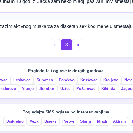
as imam 43 god iz Cacka sam neko mladji pasivan imM smestaj
azim aktivnog muskarca za disketan sex kod mene u smestaj
«
3
»
Pogledajte i oglase iz drugih gradova:
evac
Leskovac
Subotica
Pančevo
Kruševac
Kraljevo
Novi
ederevo
Vranje
Sombor
Užice
Požarevac
Kikinda
Jagod
Pogledajte SMS oglase po interesovanjima:
e
Diskretno
Veza
Biseks
Parovi
Stariji
Mlađi
Aktivni