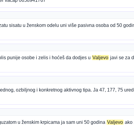
ber vacap 0658941767
zatu sisatu u ženskom odelu uni više pasivna osoba od 50 godin
olis punije osobe i zelis i hoćeš da dodjes u
Valjevo
javi se za 
dnog, ozbiljnog i konkretnog aktivnog tipa. Ja 47, 177, 75 ureda
guzatom u ženskim krpicama ja sam uni 50 godina
Valjevo
ako 