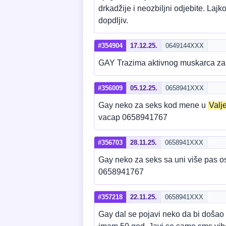
drkadžije i neozbiljni odjebite. Laj
dopdljiv.
#354904
17.12.25.
0649144XXX
GAY Trazima aktivnog muskarca za 
#356009
05.12.25.
0658941XXX
Gay neko za seks kod mene u
Valj
vacap 0658941767
#356703
28.11.25.
0658941XXX
Gay neko za seks sa uni više pas o
0658941767
#357218
22.11.25.
0658941XXX
Gay dal se pojavi neko da bi došao