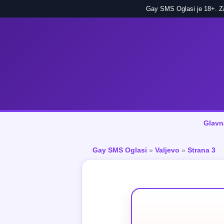
Gay SMS Oglasi je 18+. Zab
Glavn
Gay SMS Oglasi
»
Valjevo
»
Strana 3