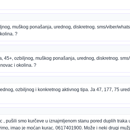
biljnog, muškog ponašanja, urednog, diskretnog. sms/viber/wh
kolina. ?
pa, 45+, ozbiljnog, muškog ponašanja, urednog, diskretnog. sm
novac i okolina. ?
dnog, ozbiljnog i konkretnog aktivnog tipa. Ja 47, 177, 75 ureda
c , pušili smo kurčeve u iznajmljenom stanu pored duplih traka
imo, imao je moćan kurac. 0617401900. Može i neki drugi mužjak