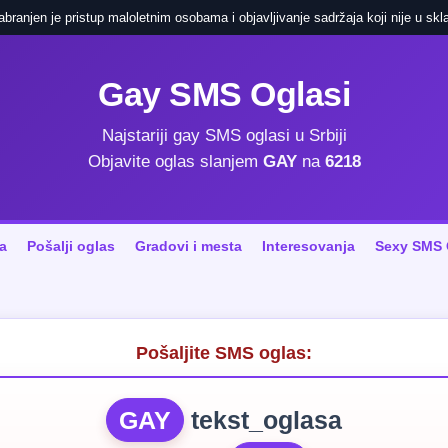
ranjen je pristup maloletnim osobama i objavljivanje sadržaja koji nije u skla
Gay SMS Oglasi
Najstariji gay SMS oglasi u Srbiji
Objavite oglas slanjem
GAY
na
6218
a
Pošalji oglas
Gradovi i mesta
Interesovanja
Sexy SMS 
Pošaljite SMS oglas:
GAY
tekst_oglasa