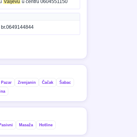
 u
Valjevu
u centru 0604551150
u br.0649144844
 Pazar
Zrenjanin
Čačak
Šabac
ina
Pasivni
Masaža
Hotline