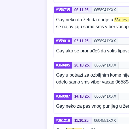
#358735
06.11.25.
0658941XXX
Gay neko da želi da dodje u
Valjev
se najavljaju samo sms viber vac
#359010
03.11.25.
0658941XXX
Gay ako se pronađeš da volis tipove
#360405
20.10.25.
0658941XXX
Gay u potrazi za ozbiljnim kome ni
odelo samo sms viber vacap 0658
#360987
14.10.25.
0658941XXX
Gay neko za pasivnog punijeg u ž
#361218
11.10.25.
0604551XXX