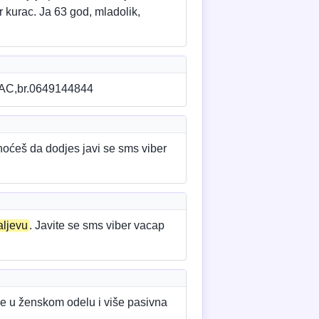
r kurac. Ja 63 god, mladolik,
C,br.0649144844
hoćeš da dodjes javi se sms viber
aljevu
. Javite se sms viber vacap
 u ženskom odelu i više pasivna