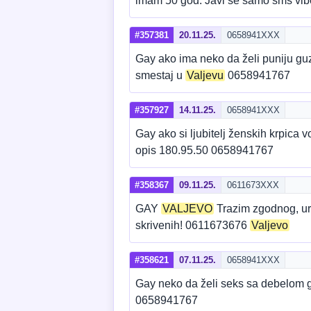
imam 50 god. Javi se samo sms vi
#357381
20.11.25.
0658941XXX
Gay ako ima neko da želi puniju gu
smestaj u
Valjevu
0658941767
#357927
14.11.25.
0658941XXX
Gay ako si ljubitelj ženskih krpica v
opis 180.95.50 0658941767
#358367
09.11.25.
0611673XXX
GAY
VALJEVO
Trazim zgodnog, ure
skrivenih! 0611673676
Valjevo
#358621
07.11.25.
0658941XXX
Gay neko da želi seks sa debelom 
0658941767