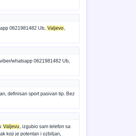
atsapp 0621981482 Ub,
Valjevo
,
s/viber/whatsapp 0621981482 Ub,
n, definisan sport pasivan tip. Bez
 u
Valjevu
, izgubio sam telefon sa
 koji je potentan i ozbiljan,