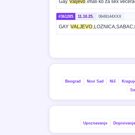
Gay
Valjevo
imali ko za sex vecer
#361285
11.10.25.
0649144XXX
GAY
VALJEVO
,LOZNICA,SABAC,tr
Beograd
Novi Sad
Niš
Kraguj
Sm
Upoznavanje
Dopisivanj