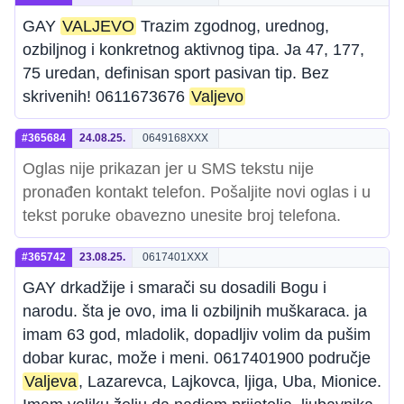
GAY
VALJEVO
Trazim zgodnog, urednog,
ozbiljnog i konkretnog aktivnog tipa. Ja 47, 177,
75 uredan, definisan sport pasivan tip. Bez
skrivenih! 0611673676
Valjevo
#365684
24.08.25.
0649168XXX
Oglas nije prikazan jer u SMS tekstu nije
pronađen kontakt telefon. Pošaljite novi oglas i u
tekst poruke obavezno unesite broj telefona.
#365742
23.08.25.
0617401XXX
GAY drkadžije i smarači su dosadili Bogu i
narodu. šta je ovo, ima li ozbiljnih muškaraca. ja
imam 63 god, mladolik, dopadljiv volim da pušim
dobar kurac, može i meni. 0617401900 područje
Valjeva
, Lazarevca, Lajkovca, ljiga, Uba, Mionice.