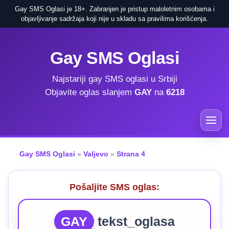
Gay SMS Oglasi je 18+. Zabranjen je pristup maloletnim osobama i
objavljivanje sadržaja koji nije u skladu sa pravilima korišćenja.
Gay SMS Oglasi
Najstariji gay SMS oglasi u Srbiji
Objavite oglas slanjem
GAY
na
6218
Gay SMS Oglasi
»
Valjevo
»
Strana 4
Pošaljite SMS oglas:
GAY
tekst_oglasa