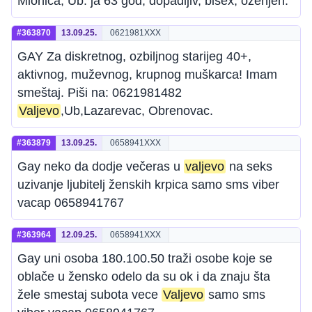
Mionica, Ub. ja 63 god, dopadljiv, bisex, ozenjen.
#363870
13.09.25.
0621981XXX
GAY Za diskretnog, ozbiljnog starijeg 40+,
aktivnog, muževnog, krupnog muškarca! Imam
smeštaj. Piši na: 0621981482
Valjevo
,Ub,Lazarevac, Obrenovac.
#363879
13.09.25.
0658941XXX
Gay neko da dodje večeras u
valjevo
na seks
uzivanje ljubitelj ženskih krpica samo sms viber
vacap 0658941767
#363964
12.09.25.
0658941XXX
Gay uni osoba 180.100.50 traži osobe koje se
oblače u žensko odelo da su ok i da znaju šta
žele smestaj subota vece
Valjevo
samo sms