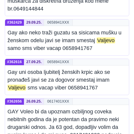
muskarca za diskretna druzenja kod mene
br.0649144844
#362429
29.09.25.
0658941XXX
Gay ako neko traži guzatu sa sisicama mušku u
ženskom odelu javi se imam smestaj
Valjevo
samo sms viber vacap 0658941767
#362616
27.09.25.
0658941XXX
Gay uni osoba ljubitelj ženskih krpic ako se
pronađeš javi se za dogovor smestaj imam
Valjevo
sms vacap viber 0658941767
#362656
26.09.25.
0617401XXX
GAY Voleo bi da upoznam ozbiljnog coveka
nebitnih godina da je potentan da pravimo neki
drugarski odnos. Ja 63 god, dopadljiv volim da