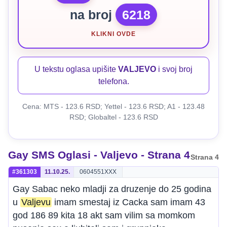
na broj
6218
KLIKNI OVDE
U tekstu oglasa upišite
VALJEVO
i svoj broj
telefona.
Cena: MTS - 123.6 RSD; Yettel - 123.6 RSD; A1 - 123.48
RSD; Globaltel - 123.6 RSD
Gay SMS Oglasi - Valjevo - Strana 4
Strana 4
#361303
11.10.25.
0604551XXX
Gay Sabac neko mladji za druzenje do 25 godina
u
Valjevu
imam smestaj iz Cacka sam imam 43
god 186 89 kita 18 akt sam vilim sa momkom