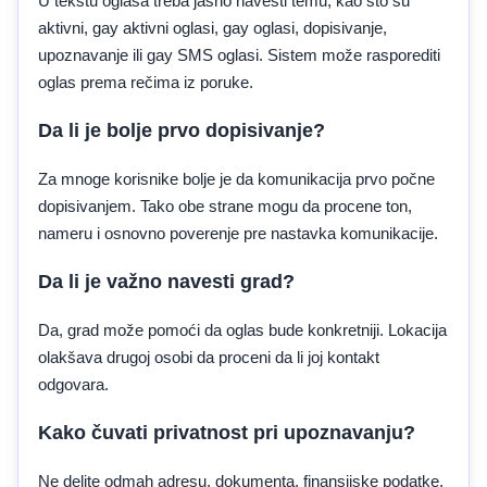
U tekstu oglasa treba jasno navesti temu, kao što su
aktivni, gay aktivni oglasi, gay oglasi, dopisivanje,
upoznavanje ili gay SMS oglasi. Sistem može rasporediti
oglas prema rečima iz poruke.
Da li je bolje prvo dopisivanje?
Za mnoge korisnike bolje je da komunikacija prvo počne
dopisivanjem. Tako obe strane mogu da procene ton,
nameru i osnovno poverenje pre nastavka komunikacije.
Da li je važno navesti grad?
Da, grad može pomoći da oglas bude konkretniji. Lokacija
olakšava drugoj osobi da proceni da li joj kontakt
odgovara.
Kako čuvati privatnost pri upoznavanju?
Ne delite odmah adresu, dokumenta, finansijske podatke,