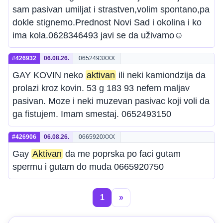
sam pasivan umiljat i strastven,volim spontano,pa
dokle stignemo.Prednost Novi Sad i okolina i ko
ima kola.0628346493 javi se da uživamo☺️
#426932
06.08.26.
0652493XXX
GAY KOVIN neko
aktivan
ili neki kamiondzija da
prolazi kroz kovin. 53 g 183 93 nefem maljav
pasivan. Moze i neki muzevan pasivac koji voli da
ga fistujem. Imam smestaj. 0652493150
#426906
06.08.26.
0665920XXX
Gay
Aktivan
da me poprska po faci gutam
spermu i gutam do muda 0665920750
1
»