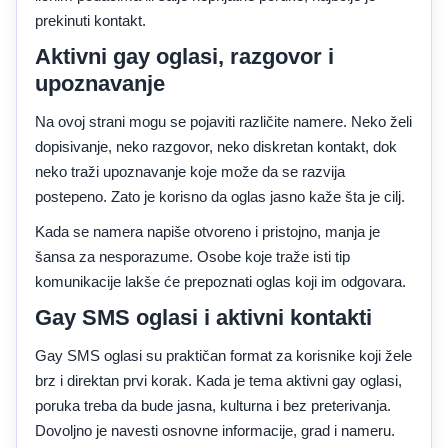
prekinuti kontakt.
Aktivni gay oglasi, razgovor i
upoznavanje
Na ovoj strani mogu se pojaviti različite namere. Neko želi
dopisivanje, neko razgovor, neko diskretan kontakt, dok
neko traži upoznavanje koje može da se razvija
postepeno. Zato je korisno da oglas jasno kaže šta je cilj.
Kada se namera napiše otvoreno i pristojno, manja je
šansa za nesporazume. Osobe koje traže isti tip
komunikacije lakše će prepoznati oglas koji im odgovara.
Gay SMS oglasi i aktivni kontakti
Gay SMS oglasi su praktičan format za korisnike koji žele
brz i direktan prvi korak. Kada je tema aktivni gay oglasi,
poruka treba da bude jasna, kulturna i bez preterivanja.
Dovoljno je navesti osnovne informacije, grad i nameru.