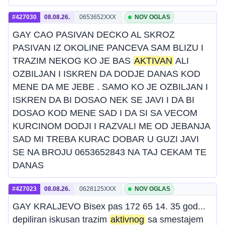
#427030
08.08.26.
0653652XXX
NOV OGLAS
GAY CAO PASIVAN DECKO AL SKROZ
PASIVAN IZ OKOLINE PANCEVA SAM BLIZU I
TRAZIM NEKOG KO JE BAS
AKTIVAN
ALI
OZBILJAN I ISKREN DA DODJE DANAS KOD
MENE DA ME JEBE . SAMO KO JE OZBILJAN I
ISKREN DA BI DOSAO NEK SE JAVI I DA BI
DOSAO KOD MENE SAD I DA SI SA VECOM
KURCINOM DODJI I RAZVALI ME OD JEBANJA
SAD MI TREBA KURAC DOBAR U GUZI JAVI
SE NA BROJU 0653652843 NA TAJ CEKAM TE
DANAS
#427023
08.08.26.
0628125XXX
NOV OGLAS
GAY KRALJEVO Bisex pas 172 65 14. 35 god...
depiliran iskusan trazim
aktivnog
sa smestajem