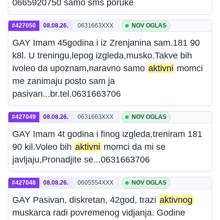
0665920750 samo sms poruke
#427050
08.08.26.
0631663XXX
NOV OGLAS
GAY Imam 45godina i iz Zrenjanina sam.181 90
k8l. U treningu,lepog izgleda,musko.Takve bih
ivoleo da upoznam,naravno samo
aktivni
momci
me zanimaju posto sam ja
pasivan...br.tel.0631663706
#427049
08.08.26.
0631663XXX
NOV OGLAS
GAY Imam 4t godina i finog izgleda,treniram 181
90 kil.Voleo bih
aktivni
momci da mi se
javljaju,Pronadjite se...0631663706
#427048
08.08.26.
0605554XXX
NOV OGLAS
GAY Pasivan, diskretan, 42god, trazi
aktivnog
muskarca radi povremenog vidjanja. Godine