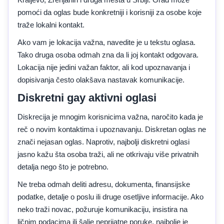
pomoći da oglas bude konkretniji i korisniji za osobe koje
traže lokalni kontakt.
Ako vam je lokacija važna, navedite je u tekstu oglasa.
Tako druga osoba odmah zna da li joj kontakt odgovara.
Lokacija nije jedini važan faktor, ali kod upoznavanja i
dopisivanja često olakšava nastavak komunikacije.
Diskretni gay aktivni oglasi
Diskrecija je mnogim korisnicima važna, naročito kada je
reč o novim kontaktima i upoznavanju. Diskretan oglas ne
znači nejasan oglas. Naprotiv, najbolji diskretni oglasi
jasno kažu šta osoba traži, ali ne otkrivaju više privatnih
detalja nego što je potrebno.
Ne treba odmah deliti adresu, dokumenta, finansijske
podatke, detalje o poslu ili druge osetljive informacije. Ako
neko traži novac, požuruje komunikaciju, insistira na
ličnim podacima ili šalje neprijatne poruke, najbolje je