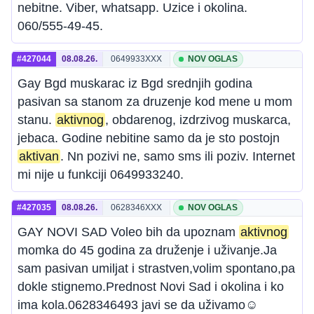
nebitne. Viber, whatsapp. Uzice i okolina.
060/555-49-45.
#427044
08.08.26.
0649933XXX
NOV OGLAS
Gay Bgd muskarac iz Bgd srednjih godina
pasivan sa stanom za druzenje kod mene u mom
stanu.
aktivnog
, obdarenog, izdrzivog muskarca,
jebaca. Godine nebitine samo da je sto postojn
aktivan
. Nn pozivi ne, samo sms ili poziv. Internet
mi nije u funkciji 0649933240.
#427035
08.08.26.
0628346XXX
NOV OGLAS
GAY NOVI SAD Voleo bih da upoznam
aktivnog
momka do 45 godina za druženje i uživanje.Ja
sam pasivan umiljat i strastven,volim spontano,pa
dokle stignemo.Prednost Novi Sad i okolina i ko
ima kola.0628346493 javi se da uživamo☺️