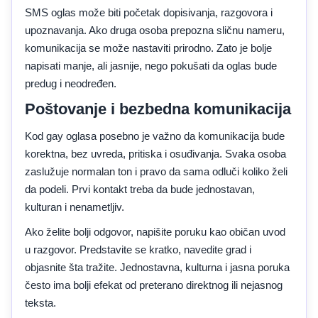
SMS oglas može biti početak dopisivanja, razgovora i
upoznavanja. Ako druga osoba prepozna sličnu nameru,
komunikacija se može nastaviti prirodno. Zato je bolje
napisati manje, ali jasnije, nego pokušati da oglas bude
predug i neodređen.
Poštovanje i bezbedna komunikacija
Kod gay oglasa posebno je važno da komunikacija bude
korektna, bez uvreda, pritiska i osuđivanja. Svaka osoba
zaslužuje normalan ton i pravo da sama odluči koliko želi
da podeli. Prvi kontakt treba da bude jednostavan,
kulturan i nenametljiv.
Ako želite bolji odgovor, napišite poruku kao običan uvod
u razgovor. Predstavite se kratko, navedite grad i
objasnite šta tražite. Jednostavna, kulturna i jasna poruka
često ima bolji efekat od preterano direktnog ili nejasnog
teksta.