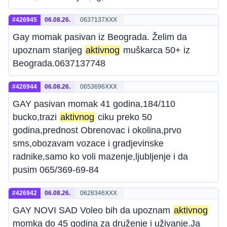
#426945
06.08.26.
0637137XXX
Gay momak pasivan iz Beograda. Želim da
upoznam starijeg
aktivnog
muškarca 50+ iz
Beograda.0637137748
#426944
06.08.26.
0653696XXX
GAY pasivan momak 41 godina,184/110
bucko,trazi
aktivnog
ciku preko 50
godina,prednost Obrenovac i okolina,prvo
sms,obozavam vozace i gradjevinske
radnike,samo ko voli mazenje,ljubljenje i da
pusim 065/369-69-84
#426942
06.08.26.
0628346XXX
GAY NOVI SAD Voleo bih da upoznam
aktivnog
momka do 45 godina za druženje i uživanje.Ja