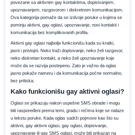
povezane sa aktivnim gay kontaktima, dopisivanjem,
upoznavanjem, razgovorom i diskretnom komunikacijom.
Ova kategorija pomaže da se izdvoje poruke u kojima se
pominju aktivni, gay oglasi, upoznavanje, novi kontakti i
komunikacija bez komplikovanih profila.
Aktivni gay oglasi najbolje funkcionišu kada su kratki,
jasni i pristojni. Neko traži dopisivanje, neko želi razgovor,
neko diskretan kontakt, a neko želi upoznavanje koje
može da se razvija postepeno. Zato je važno da oglas
jasno pokaže nameru i da komunikacija počne normalno,
bez pritiska.
Kako funkcionišu gay aktivni oglasi?
Oglasi se prikazuju nakon uspešne SMS obrade i mogu
biti raspoređeni prema temi, gradu i rečima koje se nalaze
u tekstu poruke. Kada oglas sadrži pojmove kao što su
aktivni, gay aktivni oglasi, gay oglasi, dopisivanje,
upoznavanje ili gay SMS oglasi, može biti prikazan na