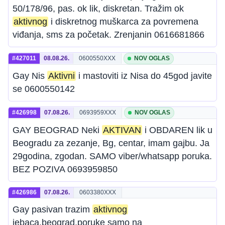
50/178/96, pas. ok lik, diskretan. Tražim ok
aktivnog
i diskretnog muškarca za povremena
viđanja, sms za početak. Zrenjanin 0616681866
#427011
08.08.26.
0600550XXX
NOV OGLAS
Gay Nis
Aktivni
i mastoviti iz Nisa do 45god javite
se 0600550142
#426998
07.08.26.
0693959XXX
NOV OGLAS
GAY BEOGRAD Neki
AKTIVAN
i OBDAREN lik u
Beogradu za zezanje, Bg, centar, imam gajbu. Ja
29godina, zgodan. SAMO viber/whatsapp poruka.
BEZ POZIVA 0693959850
#426986
07.08.26.
0603380XXX
Gay pasivan trazim
aktivnog
jebaca.beograd.poruke samo na