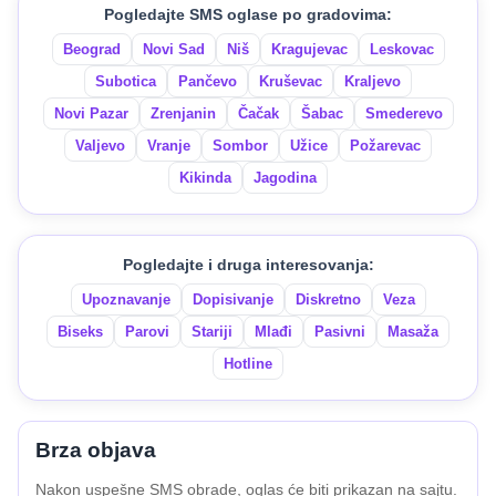
Pogledajte SMS oglase po gradovima:
Beograd
Novi Sad
Niš
Kragujevac
Leskovac
Subotica
Pančevo
Kruševac
Kraljevo
Novi Pazar
Zrenjanin
Čačak
Šabac
Smederevo
Valjevo
Vranje
Sombor
Užice
Požarevac
Kikinda
Jagodina
Pogledajte i druga interesovanja:
Upoznavanje
Dopisivanje
Diskretno
Veza
Biseks
Parovi
Stariji
Mlađi
Pasivni
Masaža
Hotline
Brza objava
Nakon uspešne SMS obrade, oglas će biti prikazan na sajtu.