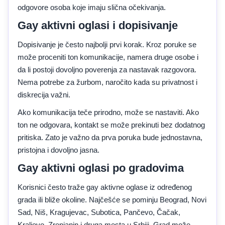
odgovore osoba koje imaju slična očekivanja.
Gay aktivni oglasi i dopisivanje
Dopisivanje je često najbolji prvi korak. Kroz poruke se
može proceniti ton komunikacije, namera druge osobe i
da li postoji dovoljno poverenja za nastavak razgovora.
Nema potrebe za žurbom, naročito kada su privatnost i
diskrecija važni.
Ako komunikacija teče prirodno, može se nastaviti. Ako
ton ne odgovara, kontakt se može prekinuti bez dodatnog
pritiska. Zato je važno da prva poruka bude jednostavna,
pristojna i dovoljno jasna.
Gay aktivni oglasi po gradovima
Korisnici često traže gay aktivne oglase iz određenog
grada ili bliže okoline. Najčešće se pominju Beograd, Novi
Sad, Niš, Kragujevac, Subotica, Pančevo, Čačak,
Kraljevo, Zrenjanin i druga mesta u Srbiji. Grad može