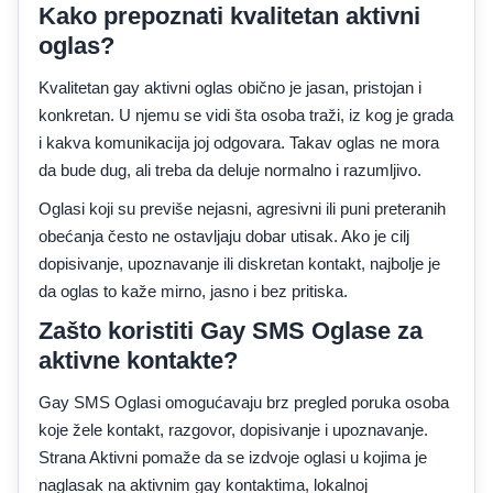
Kako prepoznati kvalitetan aktivni
oglas?
Kvalitetan gay aktivni oglas obično je jasan, pristojan i
konkretan. U njemu se vidi šta osoba traži, iz kog je grada
i kakva komunikacija joj odgovara. Takav oglas ne mora
da bude dug, ali treba da deluje normalno i razumljivo.
Oglasi koji su previše nejasni, agresivni ili puni preteranih
obećanja često ne ostavljaju dobar utisak. Ako je cilj
dopisivanje, upoznavanje ili diskretan kontakt, najbolje je
da oglas to kaže mirno, jasno i bez pritiska.
Zašto koristiti Gay SMS Oglase za
aktivne kontakte?
Gay SMS Oglasi omogućavaju brz pregled poruka osoba
koje žele kontakt, razgovor, dopisivanje i upoznavanje.
Strana Aktivni pomaže da se izdvoje oglasi u kojima je
naglasak na aktivnim gay kontaktima, lokalnoj