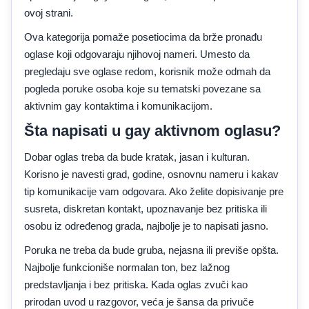
ovoj strani.
Ova kategorija pomaže posetiocima da brže pronađu
oglase koji odgovaraju njihovoj nameri. Umesto da
pregledaju sve oglase redom, korisnik može odmah da
pogleda poruke osoba koje su tematski povezane sa
aktivnim gay kontaktima i komunikacijom.
Šta napisati u gay aktivnom oglasu?
Dobar oglas treba da bude kratak, jasan i kulturan.
Korisno je navesti grad, godine, osnovnu nameru i kakav
tip komunikacije vam odgovara. Ako želite dopisivanje pre
susreta, diskretan kontakt, upoznavanje bez pritiska ili
osobu iz određenog grada, najbolje je to napisati jasno.
Poruka ne treba da bude gruba, nejasna ili previše opšta.
Najbolje funkcioniše normalan ton, bez lažnog
predstavljanja i bez pritiska. Kada oglas zvuči kao
prirodan uvod u razgovor, veća je šansa da privuče