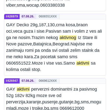
viber,sma,wocap.0603380338
#426979
07.08.26.
0606551XXX
GAY Decko 29g,187,130,crna kosa,braon
oci,veca guza i sise.Pasivan sam i volim z ves ali
ga ne nosim.Trazim nekog
aktivnog
Iz Stare ili
Nove pazove,Batajnica,Beograd.Najvise me
zanimaju romi pa onda svi ostali zelim stalnk da
me neko kara.Za pocetak samo sms
0606551522.Moze i vise vas.Samo
aktivni
sa
kolima ostali stop.
#426947
07.08.26.
0669612XXX
GAY
aktivni
perverzni dominantni za pasivnog
52g 182v 82kg moze sve od
perverzija,karanje,pusenje,gutanje,bg,sms,mogu
mladi,moze i trojke,bg,sms 0669612000