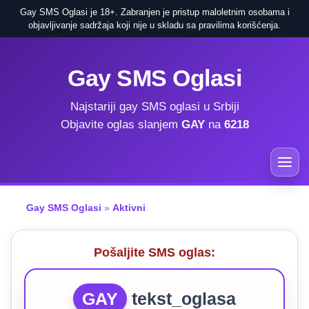
Gay SMS Oglasi je 18+. Zabranjen je pristup maloletnim osobama i
objavljivanje sadržaja koji nije u skladu sa pravilima korišćenja.
Gay SMS Oglasi
Najstariji gay SMS oglasi u Srbiji
Objavite oglas slanjem
GAY
na
6218
Gay SMS Oglasi
»
Aktivni
Pošaljite SMS oglas:
GAY
tekst_oglasa