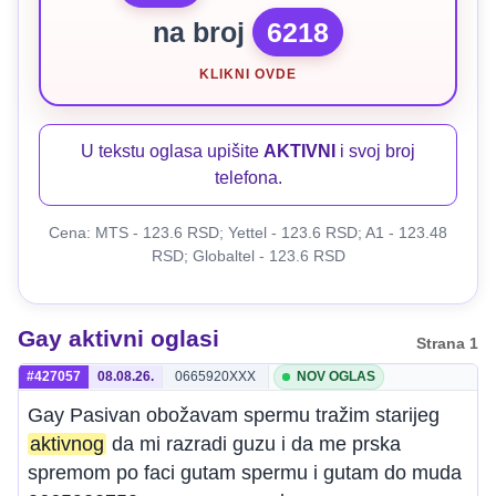
na broj
6218
KLIKNI OVDE
U tekstu oglasa upišite
AKTIVNI
i svoj broj
telefona.
Cena: MTS - 123.6 RSD; Yettel - 123.6 RSD; A1 - 123.48
RSD; Globaltel - 123.6 RSD
Gay aktivni oglasi
Strana 1
#427057
08.08.26.
0665920XXX
NOV OGLAS
Gay Pasivan obožavam spermu tražim starijeg
aktivnog
da mi razradi guzu i da me prska
spremom po faci gutam spermu i gutam do muda