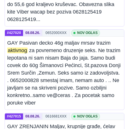
do 55,6 god kraljevo kruševac. Obavezna slika
kite Viber wacap bez poziva 0628125419
0628125419...
#427020
08.08.26.
0652000XXX
NOV OGLAS
GAY Pasivan decko 46g maljav mrsav trazim
aktivnog
za povremeno druzenje seks. Ne trazim
lepotana ni sam nisam Baja do jaja. Samo budi
covek do 60g Šimanovci Pećinci, St.pazova Donji
Srem Surčin ,Zemun. Seks samo iz zadovoljstva.
. 0652000828 smestaj imam, nemam auto . .. Ne
javljam se na skriveni pozive. Samo ozbiljni
konkretno..samo ve@ceras . Za pocetak samo
poruke viber
#427015
08.08.26.
0616681XXX
NOV OGLAS
GAY ZRENJANIN Maljav, krupnije građe, ćelav