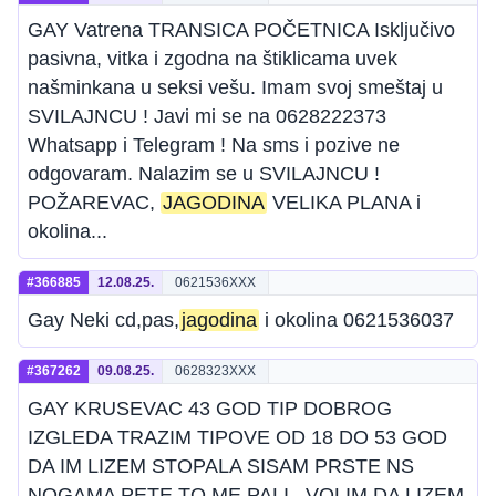
GAY Vatrena TRANSICA POČETNICA Isključivo
pasivna, vitka i zgodna na štiklicama uvek
našminkana u seksi vešu. Imam svoj smeštaj u
SVILAJNCU ! Javi mi se na 0628222373
Whatsapp i Telegram ! Na sms i pozive ne
odgovaram. Nalazim se u SVILAJNCU !
POŽAREVAC,
JAGODINA
VELIKA PLANA i
okolina...
#366885
12.08.25.
0621536XXX
Gay Neki cd,pas,
jagodina
i okolina 0621536037
#367262
09.08.25.
0628323XXX
GAY KRUSEVAC 43 GOD TIP DOBROG
IZGLEDA TRAZIM TIPOVE OD 18 DO 53 GOD
DA IM LIZEM STOPALA SISAM PRSTE NS
NOGAMA PETE TO ME PALI . VOLIM DA LIZEM