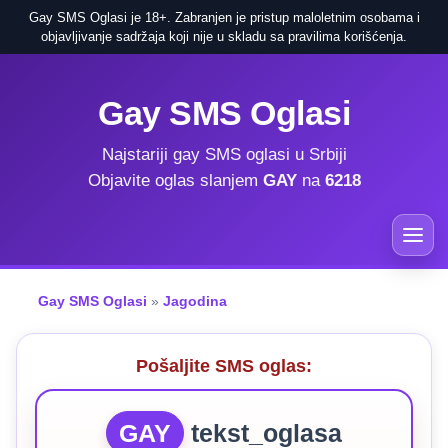
Gay SMS Oglasi je 18+. Zabranjen je pristup maloletnim osobama i
objavljivanje sadržaja koji nije u skladu sa pravilima korišćenja.
Gay SMS Oglasi
Najstariji gay SMS oglasi u Srbiji
Objavite oglas slanjem
GAY
na
6218
Gay SMS Oglasi
»
Jagodina
Pošaljite SMS oglas:
GAY
tekst_oglasa