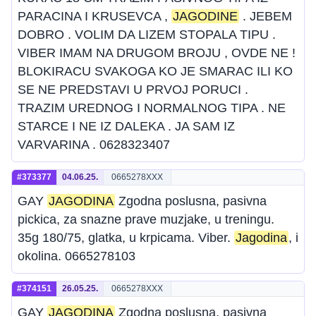
PARACINA I KRUSEVCA ,
JAGODINE
. JEBEM
DOBRO . VOLIM DA LIZEM STOPALA TIPU .
VIBER IMAM NA DRUGOM BROJU , OVDE NE !
BLOKIRACU SVAKOGA KO JE SMARAC ILI KO
SE NE PREDSTAVI U PRVOJ PORUCI .
TRAZIM UREDNOG I NORMALNOG TIPA . NE
STARCE I NE IZ DALEKA . JA SAM IZ
VARVARINA . 0628323407
#373377
04.06.25.
0665278XXX
GAY
JAGODINA
Zgodna poslusna, pasivna
pickica, za snazne prave muzjake, u treningu.
35g 180/75, glatka, u krpicama. Viber.
Jagodina
, i
okolina. 0665278103
#374151
26.05.25.
0665278XXX
GAY
JAGODINA
Zgodna poslusna, pasivna