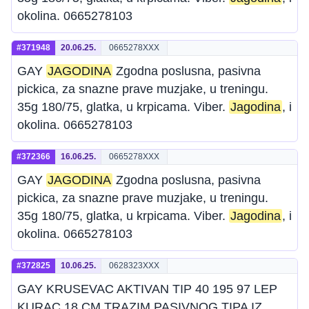
okolina. 0665278103
#371948
20.06.25.
0665278XXX
GAY
JAGODINA
Zgodna poslusna, pasivna
pickica, za snazne prave muzjake, u treningu.
35g 180/75, glatka, u krpicama. Viber.
Jagodina
, i
okolina. 0665278103
#372366
16.06.25.
0665278XXX
GAY
JAGODINA
Zgodna poslusna, pasivna
pickica, za snazne prave muzjake, u treningu.
35g 180/75, glatka, u krpicama. Viber.
Jagodina
, i
okolina. 0665278103
#372825
10.06.25.
0628323XXX
GAY KRUSEVAC AKTIVAN TIP 40 195 97 LEP
KURAC 18 CM TRAZIM PASIVNOG TIPA IZ