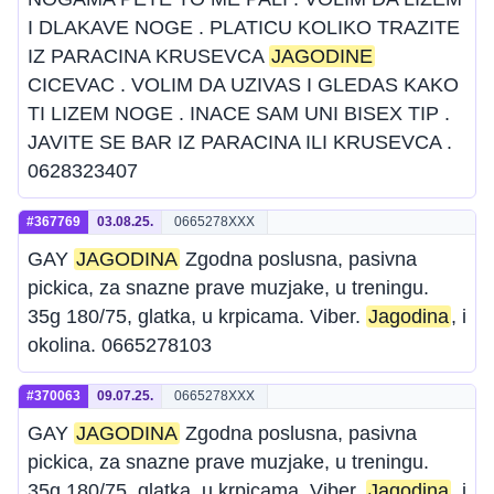
I DLAKAVE NOGE . PLATICU KOLIKO TRAZITE
IZ PARACINA KRUSEVCA
JAGODINE
CICEVAC . VOLIM DA UZIVAS I GLEDAS KAKO
TI LIZEM NOGE . INACE SAM UNI BISEX TIP .
JAVITE SE BAR IZ PARACINA ILI KRUSEVCA .
0628323407
#367769
03.08.25.
0665278XXX
GAY
JAGODINA
Zgodna poslusna, pasivna
pickica, za snazne prave muzjake, u treningu.
35g 180/75, glatka, u krpicama. Viber.
Jagodina
, i
okolina. 0665278103
#370063
09.07.25.
0665278XXX
GAY
JAGODINA
Zgodna poslusna, pasivna
pickica, za snazne prave muzjake, u treningu.
35g 180/75, glatka, u krpicama. Viber.
Jagodina
, i