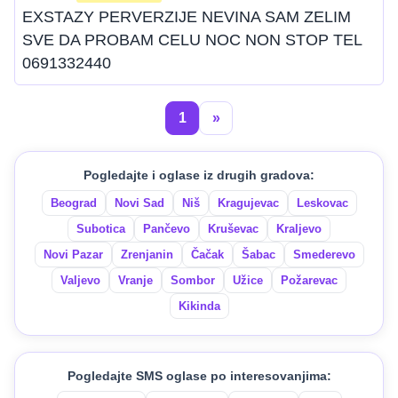
EXSTAZY PERVERZIJE NEVINA SAM ZELIM
SVE DA PROBAM CELU NOC NON STOP TEL
0691332440
1
»
Pogledajte i oglase iz drugih gradova:
Beograd
Novi Sad
Niš
Kragujevac
Leskovac
Subotica
Pančevo
Kruševac
Kraljevo
Novi Pazar
Zrenjanin
Čačak
Šabac
Smederevo
Valjevo
Vranje
Sombor
Užice
Požarevac
Kikinda
Pogledajte SMS oglase po interesovanjima: