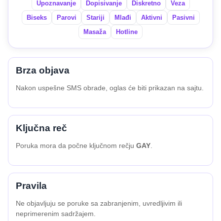
Upoznavanje
Dopisivanje
Diskretno
Veza
Biseks
Parovi
Stariji
Mlađi
Aktivni
Pasivni
Masaža
Hotline
Brza objava
Nakon uspešne SMS obrade, oglas će biti prikazan na sajtu.
Ključna reč
Poruka mora da počne ključnom rečju
GAY
.
Pravila
Ne objavljuju se poruke sa zabranjenim, uvredljivim ili
neprimerenim sadržajem.