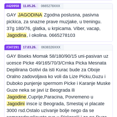
#420958
11.05.26.
0665278XXX
GAY
JAGODINA
Zgodna poslusna, pasivna
pickica, za snazne prave muzjake, u treningu.
37g 180/76, glatka, u krpicama. Viber, vacap,
Jagodina
, i okolina. 0665278103
#347291
17.03.26.
0638326XXX
GAY Biseks Momak 58/180/90/15 uni-pasivan uz
ucesce Picke 49/165/70/3/Crnka Picka Mesnata
Depilirana Gotivi da isti Kurac bude za Oboje
Oralno zadovoljava ko voli da Lize Picku,Guzu i
Duboko punjenje spermom Picke i Karanje Muske
Guze neka se javi iz Beograda ili
Jagodine
,Cuprije,Paracina, Povremeno u
Jagodini
insce iz Beograda, Smestaj vi placate
3000 rsd.Ostalo uzivanje bolje nego da se