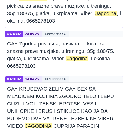
pickica, za snazne prave muzjake, u treningu.
35g 180/75, glatka, u krpicama. Viber.
Jagodina
, i
okolina. 0665278103
#374302
24.05.25.
0665278XXX
GAY Zgodna poslusna, pasivna pickica, za
snazne prave muzjake, u treningu. 35g 180/75,
glatka, u krpicama. Viber.
Jagodina
, i okolina.
0665278103
#378102
14.04.25.
0691332XXX
GAY KRUSEVAC ZELIM GAY SEX SA
MLADICEM KOJI IMA ZGODNO TELO I LEPU
GUZU I VOLI ZENSKI EROTSKI VES I
UNIHOPKE I BRUS I STIKLICE KAO JA DA
BUDEMO DVE VATRENE LEZBEJJKE VIBER
VIDEO
JAGODINA
CUPRIJA PARACIN