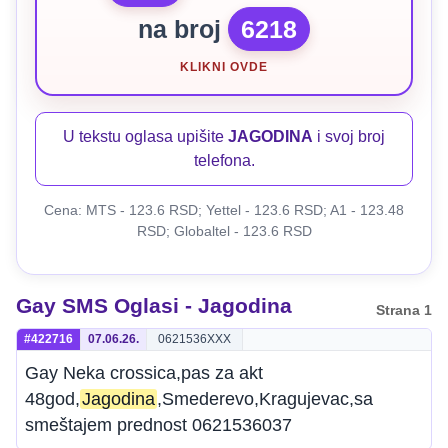
na broj
6218
KLIKNI OVDE
U tekstu oglasa upišite
JAGODINA
i svoj broj
telefona.
Cena: MTS - 123.6 RSD; Yettel - 123.6 RSD; A1 - 123.48
RSD; Globaltel - 123.6 RSD
Gay SMS Oglasi - Jagodina
Strana 1
#422716
07.06.26.
0621536XXX
Gay Neka crossica,pas za akt
48god,
Jagodina
,Smederevo,Kragujevac,sa
smeštajem prednost 0621536037