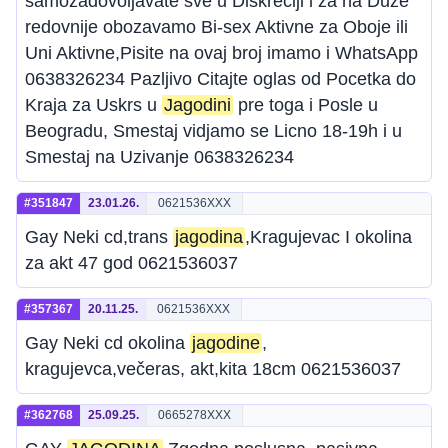
samozadovoljavate sve u Diskreciji i za na Duze
redovnije obozavamo Bi-sex Aktivne za Oboje ili
Uni Aktivne,Pisite na ovaj broj imamo i WhatsApp
0638326234 Pazljivo Citajte oglas od Pocetka do
Kraja za Uskrs u
Jagodini
pre toga i Posle u
Beogradu, Smestaj vidjamo se Licno 18-19h i u
Smestaj na Uzivanje 0638326234
#351847
23.01.26.
0621536XXX
Gay Neki cd,trans
jagodina
,Kragujevac I okolina
za akt 47 god 0621536037
#357367
20.11.25.
0621536XXX
Gay Neki cd okolina
jagodine
,
kragujevca,večeras, akt,kita 18cm 0621536037
#362768
25.09.25.
0665278XXX