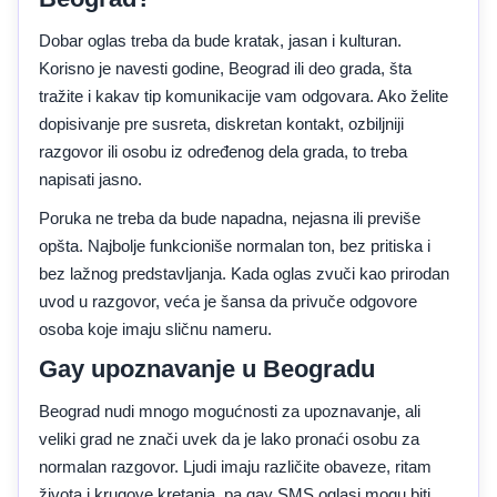
Dobar oglas treba da bude kratak, jasan i kulturan.
Korisno je navesti godine, Beograd ili deo grada, šta
tražite i kakav tip komunikacije vam odgovara. Ako želite
dopisivanje pre susreta, diskretan kontakt, ozbiljniji
razgovor ili osobu iz određenog dela grada, to treba
napisati jasno.
Poruka ne treba da bude napadna, nejasna ili previše
opšta. Najbolje funkcioniše normalan ton, bez pritiska i
bez lažnog predstavljanja. Kada oglas zvuči kao prirodan
uvod u razgovor, veća je šansa da privuče odgovore
osoba koje imaju sličnu nameru.
Gay upoznavanje u Beogradu
Beograd nudi mnogo mogućnosti za upoznavanje, ali
veliki grad ne znači uvek da je lako pronaći osobu za
normalan razgovor. Ljudi imaju različite obaveze, ritam
života i krugove kretanja, pa gay SMS oglasi mogu biti