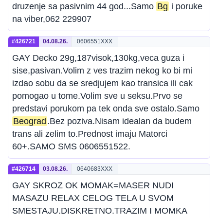
druzenje sa pasivnim 44 god...Samo
Bg
i poruke
na viber,062 229907
#426721
04.08.26.
0606551XXX
GAY Decko 29g,187visok,130kg,veca guza i
sise,pasivan.Volim z ves trazim nekog ko bi mi
izdao sobu da se sredjujem kao transica ili cak
pomogao u tome.Volim sve u seksu.Prvo se
predstavi porukom pa tek onda sve ostalo.Samo
Beograd
.Bez poziva.Nisam idealan da budem
trans ali zelim to.Prednost imaju Matorci
60+.SAMO SMS 0606551522.
#426714
03.08.26.
0640683XXX
GAY SKROZ OK MOMAK=MASER NUDI
MASAZU RELAX CELOG TELA U SVOM
SMESTAJU.DISKRETNO.TRAZIM I MOMKA