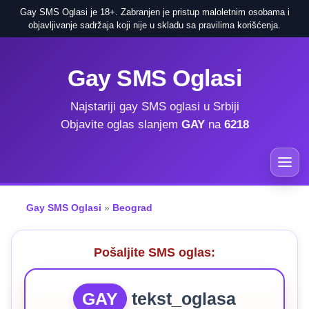
Gay SMS Oglasi je 18+. Zabranjen je pristup maloletnim osobama i
objavljivanje sadržaja koji nije u skladu sa pravilima korišćenja.
Gay SMS Oglasi
Najstariji gay SMS oglasi u Srbiji
Objavite oglas slanjem
GAY
na
6218
Gay SMS Oglasi
»
Beograd
Pošaljite SMS oglas:
GAY
tekst_oglasa