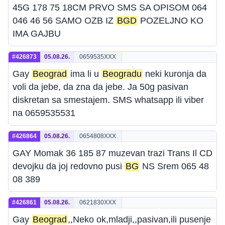
45G 178 75 18CM PRVO SMS SA OPISOM 064
046 46 56 SAMO OZB IZ
BGD
POZELJNO KO
IMA GAJBU
#426873
05.08.26.
0659535XXX
Gay
Beograd
ima li u
Beogradu
neki kuronja da
voli da jebe, da zna da jebe. Ja 50g pasivan
diskretan sa smestajem. SMS whatsapp ili viber
na 0659535531
#426864
05.08.26.
0654808XXX
GAY Momak 36 185 87 muzevan trazi Trans Il CD
devojku da joj redovno pusi
BG
NS Srem 065 48
08 389
#426861
05.08.26.
0621830XXX
Gay
Beograd
,,Neko ok,mladji,,pasivan,ili pusenje