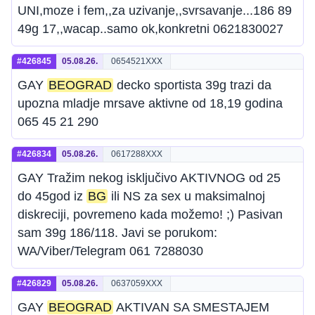
UNI,moze i fem,,za uzivanje,,svrsavanje...186 89
49g 17,,wacap..samo ok,konkretni 0621830027
#426845
05.08.26.
0654521XXX
GAY
BEOGRAD
decko sportista 39g trazi da
upozna mladje mrsave aktivne od 18,19 godina
065 45 21 290
#426834
05.08.26.
0617288XXX
GAY Tražim nekog isključivo AKTIVNOG od 25
do 45god iz
BG
ili NS za sex u maksimalnoj
diskreciji, povremeno kada možemo! ;) Pasivan
sam 39g 186/118. Javi se porukom:
WA/Viber/Telegram 061 7288030
#426829
05.08.26.
0637059XXX
GAY
BEOGRAD
AKTIVAN SA SMESTAJEM