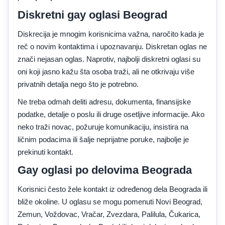
Diskretni gay oglasi Beograd
Diskrecija je mnogim korisnicima važna, naročito kada je
reč o novim kontaktima i upoznavanju. Diskretan oglas ne
znači nejasan oglas. Naprotiv, najbolji diskretni oglasi su
oni koji jasno kažu šta osoba traži, ali ne otkrivaju više
privatnih detalja nego što je potrebno.
Ne treba odmah deliti adresu, dokumenta, finansijske
podatke, detalje o poslu ili druge osetljive informacije. Ako
neko traži novac, požuruje komunikaciju, insistira na
ličnim podacima ili šalje neprijatne poruke, najbolje je
prekinuti kontakt.
Gay oglasi po delovima Beograda
Korisnici često žele kontakt iz određenog dela Beograda ili
bliže okoline. U oglasu se mogu pomenuti Novi Beograd,
Zemun, Voždovac, Vračar, Zvezdara, Palilula, Čukarica,