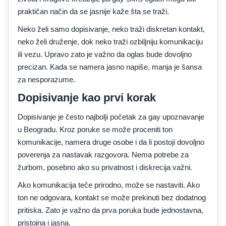
praktičan način da se jasnije kaže šta se traži.
Neko želi samo dopisivanje, neko traži diskretan kontakt,
neko želi druženje, dok neko traži ozbiljniju komunikaciju
ili vezu. Upravo zato je važno da oglas bude dovoljno
precizan. Kada se namera jasno napiše, manja je šansa
za nesporazume.
Dopisivanje kao prvi korak
Dopisivanje je često najbolji početak za gay upoznavanje
u Beogradu. Kroz poruke se može proceniti ton
komunikacije, namera druge osobe i da li postoji dovoljno
poverenja za nastavak razgovora. Nema potrebe za
žurbom, posebno ako su privatnost i diskrecija važni.
Ako komunikacija teče prirodno, može se nastaviti. Ako
ton ne odgovara, kontakt se može prekinuti bez dodatnog
pritiska. Zato je važno da prva poruka bude jednostavna,
pristojna i jasna.