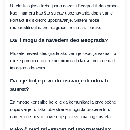
U tekstu oglasa treba jasno navesti Beograd ili deo grada,
kao i nameru kao što su gay upoznavanje, dopisivanje,
kontakt ili diskretno upoznavanje. Sistem može
rasporediti oglas prema gradu i rečima iz poruke.
Da li mogu da navedem deo Beograda?
Možete navesti deo grada ako vam je lokacija važna. To
može pomoći drugim korisnicima da lakše procene da li
im oglas odgovara.
Da li je bolje prvo dopisivanje ili odmah
susret?
Za mnoge korisnike bolje je da komunikacija prvo počne
dopisivanjem. Tako obe strane mogu da procene ton,
nameru i osnovno poverenje pre eventualnog susreta.
Kako čuvati privatnost pri upoznavanju?