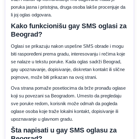
poruka jasna i pristojna, druga osoba lakše procenjuje da
li joj oglas odgovara.
Kako funkcionišu gay SMS oglasi za
Beograd?
Oglasi se prikazuju nakon uspešne SMS obrade i mogu
biti raspoređeni prema gradu, interesovanju i rečima koje
se nalaze u tekstu poruke. Kada oglas sadrži Beograd,
gay upoznavanje, dopisivanje, diskretan kontakt ili slične
pojmove, može biti prikazan na ovoj strani.
Ova strana pomaže posetiocima da brže pronađu oglase
koji su povezani sa Beogradom. Umesto da pregledaju
sve poruke redom, korisnik može odmah da pogleda
oglase osoba koje traže lokalni kontakt, dopisivanje ili
upoznavanje u glavnom gradu.
Šta napisati u gay SMS oglasu za
Beograd?