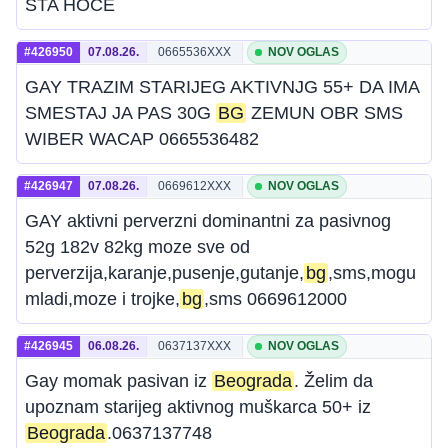
STA HOCE
#426950
07.08.26.
0665536XXX
NOV OGLAS
GAY TRAZIM STARIJEG AKTIVNJG 55+ DA IMA
SMESTAJ JA PAS 30G
BG
ZEMUN OBR SMS
WIBER WACAP 0665536482
#426947
07.08.26.
0669612XXX
NOV OGLAS
GAY aktivni perverzni dominantni za pasivnog
52g 182v 82kg moze sve od
perverzija,karanje,pusenje,gutanje,
bg
,sms,mogu
mladi,moze i trojke,
bg
,sms 0669612000
#426945
06.08.26.
0637137XXX
NOV OGLAS
Gay momak pasivan iz
Beograda
. Želim da
upoznam starijeg aktivnog muškarca 50+ iz
Beograda
.0637137748