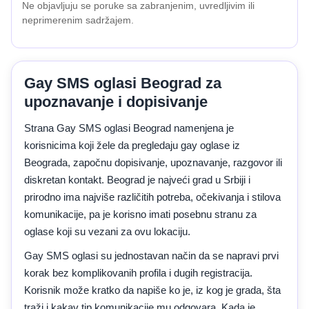
Ne objavljuju se poruke sa zabranjenim, uvredljivim ili
neprimerenim sadržajem.
Gay SMS oglasi Beograd za
upoznavanje i dopisivanje
Strana Gay SMS oglasi Beograd namenjena je
korisnicima koji žele da pregledaju gay oglase iz
Beograda, započnu dopisivanje, upoznavanje, razgovor ili
diskretan kontakt. Beograd je najveći grad u Srbiji i
prirodno ima najviše različitih potreba, očekivanja i stilova
komunikacije, pa je korisno imati posebnu stranu za
oglase koji su vezani za ovu lokaciju.
Gay SMS oglasi su jednostavan način da se napravi prvi
korak bez komplikovanih profila i dugih registracija.
Korisnik može kratko da napiše ko je, iz kog je grada, šta
traži i kakav tip komunikacije mu odgovara. Kada je