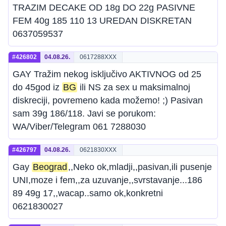
TRAZIM DECAKE OD 18g DO 22g PASIVNE
FEM 40g 185 110 13 UREDAN DISKRETAN
0637059537
#426802
04.08.26.
0617288XXX
GAY Tražim nekog isključivo AKTIVNOG od 25
do 45god iz
BG
ili NS za sex u maksimalnoj
diskreciji, povremeno kada možemo! ;) Pasivan
sam 39g 186/118. Javi se porukom:
WA/Viber/Telegram 061 7288030
#426797
04.08.26.
0621830XXX
Gay
Beograd
,,Neko ok,mladji,,pasivan,ili pusenje
UNI,moze i fem,,za uzuvanje,,svrstavanje...186
89 49g 17,,wacap..samo ok,konkretni
0621830027