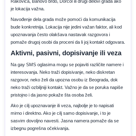
Rakovica, Banovo brdo, Dorćol ili drugi delovi grada ako
je lokacija važna.
Navođenje dela grada može pomoći da komunikacija
bude konkretnija. Lokacija nije jedini važan faktor, ali kod
upoznavanja često olakšava nastavak razgovora i
pomaže drugoj osobi da proceni da li joj kontakt odgovara.
Aktivni, pasivni, dopisivanje ili veza
Na gay SMS oglasima mogu se pojaviti različite namere i
interesovanja. Neko traži dopisivanje, neko diskretan
razgovor, neko želi da upozna osobu iz Beograda, dok
neko traži ozbiljniji kontakt. Važno je da se poruka napiše
pristojno i da jasno pokaže šta osoba želi.
Ako je cilj upoznavanje ili veza, najbolje je to napisati
mirno i direktno. Ako je cilj samo dopisivanje, i to je
sasvim dovoljno navesti. Jasna namera pomaže da se
izbegnu pogrešna očekivanja.