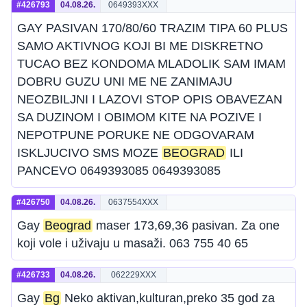
#426793
04.08.26.
0649393XXX
GAY PASIVAN 170/80/60 TRAZIM TIPA 60 PLUS
SAMO AKTIVNOG KOJI BI ME DISKRETNO
TUCAO BEZ KONDOMA MLADOLIK SAM IMAM
DOBRU GUZU UNI ME NE ZANIMAJU
NEOZBILJNI I LAZOVI STOP OPIS OBAVEZAN
SA DUZINOM I OBIMOM KITE NA POZIVE I
NEPOTPUNE PORUKE NE ODGOVARAM
ISKLJUCIVO SMS MOZE
BEOGRAD
ILI
PANCEVO 0649393085 0649393085
#426750
04.08.26.
0637554XXX
Gay
Beograd
maser 173,69,36 pasivan. Za one
koji vole i uživaju u masaži. 063 755 40 65
#426733
04.08.26.
062229XXX
Gay
Bg
Neko aktivan,kulturan,preko 35 god za