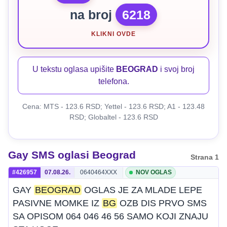
na broj
6218
KLIKNI OVDE
U tekstu oglasa upišite
BEOGRAD
i svoj broj
telefona.
Cena: MTS - 123.6 RSD; Yettel - 123.6 RSD; A1 - 123.48
RSD; Globaltel - 123.6 RSD
Gay SMS oglasi Beograd
Strana 1
#426957
07.08.26.
0640464XXX
NOV OGLAS
GAY
BEOGRAD
OGLAS JE ZA MLADE LEPE
PASIVNE MOMKE IZ
BG
OZB DIS PRVO SMS
SA OPISOM 064 046 46 56 SAMO KOJI ZNAJU