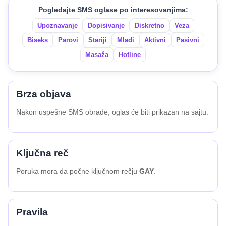
Pogledajte SMS oglase po interesovanjima:
Upoznavanje
Dopisivanje
Diskretno
Veza
Biseks
Parovi
Stariji
Mlađi
Aktivni
Pasivni
Masaža
Hotline
Brza objava
Nakon uspešne SMS obrade, oglas će biti prikazan na sajtu.
Ključna reč
Poruka mora da počne ključnom rečju
GAY
.
Pravila