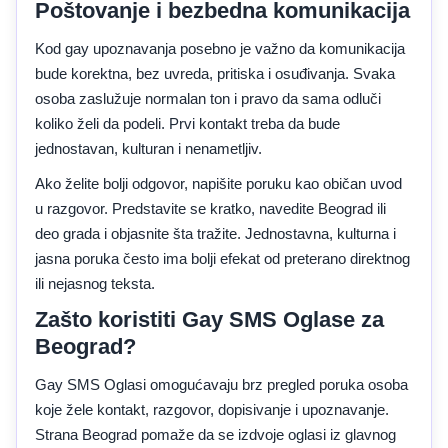
Poštovanje i bezbedna komunikacija
Kod gay upoznavanja posebno je važno da komunikacija
bude korektna, bez uvreda, pritiska i osuđivanja. Svaka
osoba zaslužuje normalan ton i pravo da sama odluči
koliko želi da podeli. Prvi kontakt treba da bude
jednostavan, kulturan i nenametljiv.
Ako želite bolji odgovor, napišite poruku kao običan uvod
u razgovor. Predstavite se kratko, navedite Beograd ili
deo grada i objasnite šta tražite. Jednostavna, kulturna i
jasna poruka često ima bolji efekat od preterano direktnog
ili nejasnog teksta.
Zašto koristiti Gay SMS Oglase za
Beograd?
Gay SMS Oglasi omogućavaju brz pregled poruka osoba
koje žele kontakt, razgovor, dopisivanje i upoznavanje.
Strana Beograd pomaže da se izdvoje oglasi iz glavnog