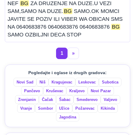
NEF
BG
ZA DRUZENJE NA DUZE.U VEZI
SAM,SAMO NA DUZE.
BG
SAMO.OK MOMCI
JAVITE SE POZIV ILI VIBER WA OBICAN SMS
NA 0640683876 0640683876 0640683876
BG
SAMO OZBILJNI DECA STOP
1
»
Pogledajte i oglase iz drugih gradova:
Novi Sad
Niš
Kragujevac
Leskovac
Subotica
Pančevo
Kruševac
Kraljevo
Novi Pazar
Zrenjanin
Čačak
Šabac
Smederevo
Valjevo
Vranje
Sombor
Užice
Požarevac
Kikinda
Jagodina