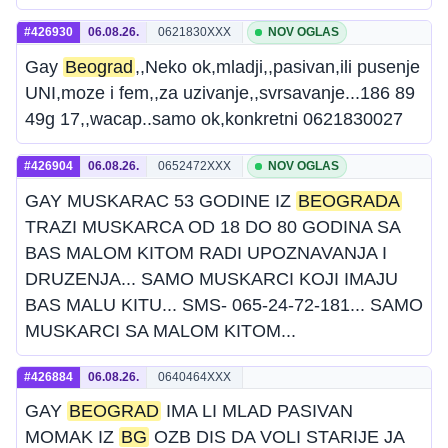
#426930
06.08.26.
0621830XXX
NOV OGLAS
Gay
Beograd
,,Neko ok,mladji,,pasivan,ili pusenje
UNI,moze i fem,,za uzivanje,,svrsavanje...186 89
49g 17,,wacap..samo ok,konkretni 0621830027
#426904
06.08.26.
0652472XXX
NOV OGLAS
GAY MUSKARAC 53 GODINE IZ
BEOGRADA
TRAZI MUSKARCA OD 18 DO 80 GODINA SA
BAS MALOM KITOM RADI UPOZNAVANJA I
DRUZENJA... SAMO MUSKARCI KOJI IMAJU
BAS MALU KITU... SMS- 065-24-72-181... SAMO
MUSKARCI SA MALOM KITOM...
#426884
06.08.26.
0640464XXX
GAY
BEOGRAD
IMA LI MLAD PASIVAN
MOMAK IZ
BG
OZB DIS DA VOLI STARIJE JA