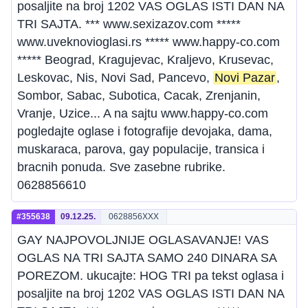
posaljite na broj 1202 VAS OGLAS ISTI DAN NA
TRI SAJTA. *** www.sexizazov.com *****
www.uveknovioglasi.rs ***** www.happy-co.com
***** Beograd, Kragujevac, Kraljevo, Krusevac,
Leskovac, Nis, Novi Sad, Pancevo,
Novi Pazar
,
Sombor, Sabac, Subotica, Cacak, Zrenjanin,
Vranje, Uzice... A na sajtu www.happy-co.com
pogledajte oglase i fotografije devojaka, dama,
muskaraca, parova, gay populacije, transica i
bracnih ponuda. Sve zasebne rubrike.
0628856610
#355638
09.12.25.
0628856XXX
GAY NAJPOVOLJNIJE OGLASAVANJE! VAS
OGLAS NA TRI SAJTA SAMO 240 DINARA SA
POREZOM. ukucajte: HOG TRI pa tekst oglasa i
posaljite na broj 1202 VAS OGLAS ISTI DAN NA