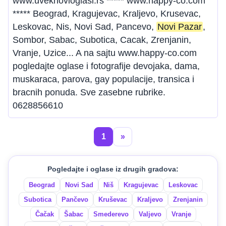
www.uveknovioglasi.rs ***** www.happy-co.com
***** Beograd, Kragujevac, Kraljevo, Krusevac,
Leskovac, Nis, Novi Sad, Pancevo,
Novi Pazar
,
Sombor, Sabac, Subotica, Cacak, Zrenjanin,
Vranje, Uzice... A na sajtu www.happy-co.com
pogledajte oglase i fotografije devojaka, dama,
muskaraca, parova, gay populacije, transica i
bracnih ponuda. Sve zasebne rubrike.
0628856610
1
»
Pogledajte i oglase iz drugih gradova:
Beograd
Novi Sad
Niš
Kragujevac
Leskovac
Subotica
Pančevo
Kruševac
Kraljevo
Zrenjanin
Čačak
Šabac
Smederevo
Valjevo
Vranje