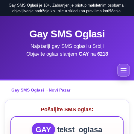
Gay SMS Oglasi je 18+. Zabranjen je pristup maloletnim osobama i
objavljivanje sadržaja koji nije u skladu sa pravilima korišćenja.
Gay SMS Oglasi
Najstariji gay SMS oglasi u Srbiji
Objavite oglas slanjem
GAY
na
6218
Gay SMS Oglasi
»
Novi Pazar
Pošaljite SMS oglas:
GAY
tekst_oglasa