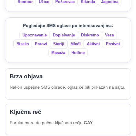
Sombor
Užice
Požarevac
Kikinda
Jagodina
Pogledajte SMS oglase po interesovanjima:
Upoznavanje
Dopisivanje
Diskretno
Veza
Biseks
Parovi
Stariji
Mlađi
Aktivni
Pasivni
Masaža
Hotline
Brza objava
Nakon uspešne SMS obrade, oglas će biti prikazan na sajtu.
Ključna reč
Poruka mora da počne ključnom rečju
GAY
.