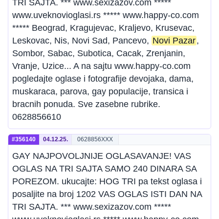
TRI SAJTA. *** www.sexizazov.com *****
www.uveknovioglasi.rs ***** www.happy-co.com
***** Beograd, Kragujevac, Kraljevo, Krusevac,
Leskovac, Nis, Novi Sad, Pancevo,
Novi Pazar
,
Sombor, Sabac, Subotica, Cacak, Zrenjanin,
Vranje, Uzice... A na sajtu www.happy-co.com
pogledajte oglase i fotografije devojaka, dama,
muskaraca, parova, gay populacije, transica i
bracnih ponuda. Sve zasebne rubrike.
0628856610
#356140
04.12.25.
0628856XXX
GAY NAJPOVOLJNIJE OGLASAVANJE! VAS
OGLAS NA TRI SAJTA SAMO 240 DINARA SA
POREZOM. ukucajte: HOG TRI pa tekst oglasa i
posaljite na broj 1202 VAS OGLAS ISTI DAN NA
TRI SAJTA. *** www.sexizazov.com *****