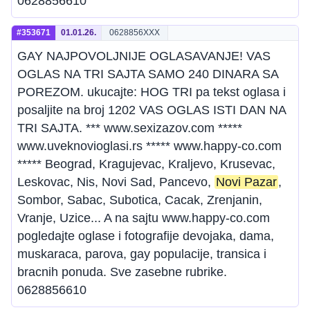
0628856610
#353671
01.01.26.
0628856XXX
GAY NAJPOVOLJNIJE OGLASAVANJE! VAS
OGLAS NA TRI SAJTA SAMO 240 DINARA SA
POREZOM. ukucajte: HOG TRI pa tekst oglasa i
posaljite na broj 1202 VAS OGLAS ISTI DAN NA
TRI SAJTA. *** www.sexizazov.com *****
www.uveknovioglasi.rs ***** www.happy-co.com
***** Beograd, Kragujevac, Kraljevo, Krusevac,
Leskovac, Nis, Novi Sad, Pancevo,
Novi Pazar
,
Sombor, Sabac, Subotica, Cacak, Zrenjanin,
Vranje, Uzice... A na sajtu www.happy-co.com
pogledajte oglase i fotografije devojaka, dama,
muskaraca, parova, gay populacije, transica i
bracnih ponuda. Sve zasebne rubrike.
0628856610