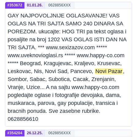
#353672
01.01.26.
0628856XXX
GAY NAJPOVOLJNIJE OGLASAVANJE! VAS
OGLAS NA TRI SAJTA SAMO 240 DINARA SA
POREZOM. ukucajte: HOG TRI pa tekst oglasa i
posaljite na broj 1202 VAS OGLAS ISTI DAN NA
TRI SAJTA. *** www.sexizazov.com *****
www.uveknovioglasi.rs ***** www.happy-co.com
***** Beograd, Kragujevac, Kraljevo, Krusevac,
Leskovac, Nis, Novi Sad, Pancevo,
Novi Pazar
,
Sombor, Sabac, Subotica, Cacak, Zrenjanin,
Vranje, Uzice... A na sajtu www.happy-co.com
pogledajte oglase i fotografije devojaka, dama,
muskaraca, parova, gay populacije, transica i
bracnih ponuda. Sve zasebne rubrike.
0628856610
#354204
26.12.25.
0628856XXX