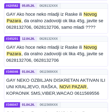
#420582
05.05.26.
0628132XXX
GAY Ako hoce neko mladji iz Raske ili
Novog
Pazara
, da oralno zadovolji ok lika 45g, javite se
0628132706, 0628132706, samo mladi ????
#345201
12.04.26.
0628132XXX
GAY Ako hoce neko mladji iz Raske ili
Novog
Pazara
, da oralno zadovolji ok lika 45g, javite se
0628132706, 0628132706
#346046
01.04.26.
0611569XXX
GAY NEKO OZBILJAN DISKRETAN AKTIVAN ILI
UNI KRALJEVO, RAŠKA,
NOVI PAZAR
,
KOPAONIK SMS,VIBER,WACAO 0611569556
#346047
01.04.26.
0611569XXX