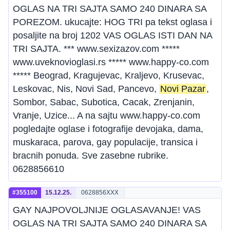
OGLAS NA TRI SAJTA SAMO 240 DINARA SA
POREZOM. ukucajte: HOG TRI pa tekst oglasa i
posaljite na broj 1202 VAS OGLAS ISTI DAN NA
TRI SAJTA. *** www.sexizazov.com *****
www.uveknovioglasi.rs ***** www.happy-co.com
***** Beograd, Kragujevac, Kraljevo, Krusevac,
Leskovac, Nis, Novi Sad, Pancevo,
Novi Pazar
,
Sombor, Sabac, Subotica, Cacak, Zrenjanin,
Vranje, Uzice... A na sajtu www.happy-co.com
pogledajte oglase i fotografije devojaka, dama,
muskaraca, parova, gay populacije, transica i
bracnih ponuda. Sve zasebne rubrike.
0628856610
#355100
15.12.25.
0628856XXX
GAY NAJPOVOLJNIJE OGLASAVANJE! VAS
OGLAS NA TRI SAJTA SAMO 240 DINARA SA