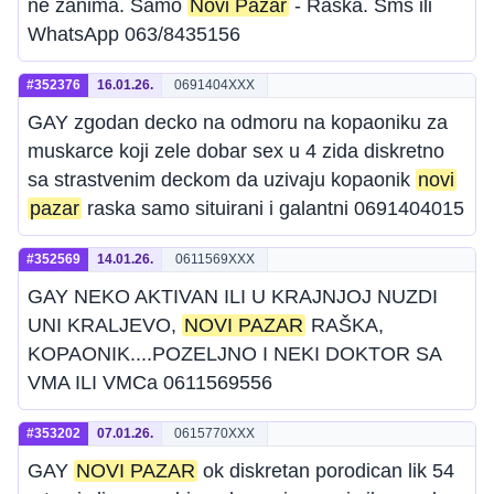
ne zanima. Samo
Novi Pazar
- Raska. Sms ili
WhatsApp 063/8435156
#352376
16.01.26.
0691404XXX
GAY zgodan decko na odmoru na kopaoniku za
muskarce koji zele dobar sex u 4 zida diskretno
sa strastvenim deckom da uzivaju kopaonik
novi
pazar
raska samo situirani i galantni 0691404015
#352569
14.01.26.
0611569XXX
GAY NEKO AKTIVAN ILI U KRAJNJOJ NUZDI
UNI KRALJEVO,
NOVI PAZAR
RAŠKA,
KOPAONIK....POZELJNO I NEKI DOKTOR SA
VMA ILI VMCa 0611569556
#353202
07.01.26.
0615770XXX
GAY
NOVI PAZAR
ok diskretan porodican lik 54