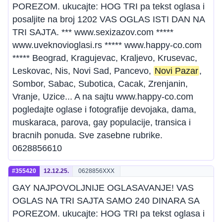
POREZOM. ukucajte: HOG TRI pa tekst oglasa i
posaljite na broj 1202 VAS OGLAS ISTI DAN NA
TRI SAJTA. *** www.sexizazov.com *****
www.uveknovioglasi.rs ***** www.happy-co.com
***** Beograd, Kragujevac, Kraljevo, Krusevac,
Leskovac, Nis, Novi Sad, Pancevo,
Novi Pazar
,
Sombor, Sabac, Subotica, Cacak, Zrenjanin,
Vranje, Uzice... A na sajtu www.happy-co.com
pogledajte oglase i fotografije devojaka, dama,
muskaraca, parova, gay populacije, transica i
bracnih ponuda. Sve zasebne rubrike.
0628856610
#355420
12.12.25.
0628856XXX
GAY NAJPOVOLJNIJE OGLASAVANJE! VAS
OGLAS NA TRI SAJTA SAMO 240 DINARA SA
POREZOM. ukucajte: HOG TRI pa tekst oglasa i