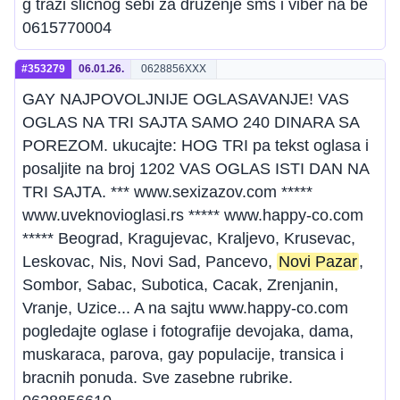
g trazi slicnog sebi za druzenje sms i viber na be
0615770004
#353279
06.01.26.
0628856XXX
GAY NAJPOVOLJNIJE OGLASAVANJE! VAS
OGLAS NA TRI SAJTA SAMO 240 DINARA SA
POREZOM. ukucajte: HOG TRI pa tekst oglasa i
posaljite na broj 1202 VAS OGLAS ISTI DAN NA
TRI SAJTA. *** www.sexizazov.com *****
www.uveknovioglasi.rs ***** www.happy-co.com
***** Beograd, Kragujevac, Kraljevo, Krusevac,
Leskovac, Nis, Novi Sad, Pancevo,
Novi Pazar
,
Sombor, Sabac, Subotica, Cacak, Zrenjanin,
Vranje, Uzice... A na sajtu www.happy-co.com
pogledajte oglase i fotografije devojaka, dama,
muskaraca, parova, gay populacije, transica i
bracnih ponuda. Sve zasebne rubrike.