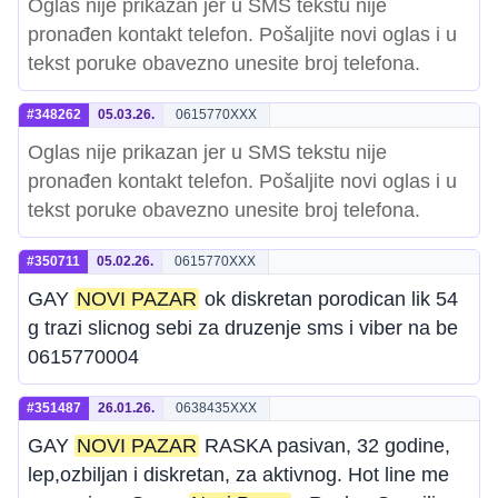
Oglas nije prikazan jer u SMS tekstu nije
pronađen kontakt telefon. Pošaljite novi oglas i u
tekst poruke obavezno unesite broj telefona.
#348262
05.03.26.
0615770XXX
Oglas nije prikazan jer u SMS tekstu nije
pronađen kontakt telefon. Pošaljite novi oglas i u
tekst poruke obavezno unesite broj telefona.
#350711
05.02.26.
0615770XXX
GAY
NOVI PAZAR
ok diskretan porodican lik 54
g trazi slicnog sebi za druzenje sms i viber na be
0615770004
#351487
26.01.26.
0638435XXX
GAY
NOVI PAZAR
RASKA pasivan, 32 godine,
lep,ozbiljan i diskretan, za aktivnog. Hot line me