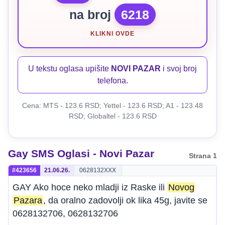
na broj
6218
KLIKNI OVDE
U tekstu oglasa upišite
NOVI PAZAR
i svoj broj
telefona.
Cena: MTS - 123.6 RSD; Yettel - 123.6 RSD; A1 - 123.48
RSD; Globaltel - 123.6 RSD
Gay SMS Oglasi - Novi Pazar
Strana 1
#423656
21.06.26.
0628132XXX
GAY Ako hoce neko mladji iz Raske ili
Novog
Pazara
, da oralno zadovolji ok lika 45g, javite se
0628132706, 0628132706