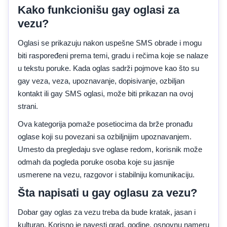
Kako funkcionišu gay oglasi za
vezu?
Oglasi se prikazuju nakon uspešne SMS obrade i mogu
biti raspoređeni prema temi, gradu i rečima koje se nalaze
u tekstu poruke. Kada oglas sadrži pojmove kao što su
gay veza, veza, upoznavanje, dopisivanje, ozbiljan
kontakt ili gay SMS oglasi, može biti prikazan na ovoj
strani.
Ova kategorija pomaže posetiocima da brže pronađu
oglase koji su povezani sa ozbiljnijim upoznavanjem.
Umesto da pregledaju sve oglase redom, korisnik može
odmah da pogleda poruke osoba koje su jasnije
usmerene na vezu, razgovor i stabilniju komunikaciju.
Šta napisati u gay oglasu za vezu?
Dobar gay oglas za vezu treba da bude kratak, jasan i
kulturan. Korisno je navesti grad, godine, osnovnu nameru