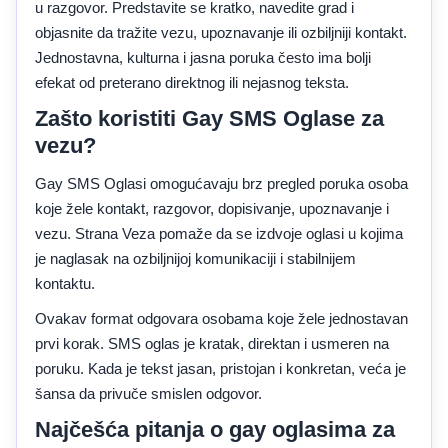
u razgovor. Predstavite se kratko, navedite grad i
objasnite da tražite vezu, upoznavanje ili ozbiljniji kontakt.
Jednostavna, kulturna i jasna poruka često ima bolji
efekat od preterano direktnog ili nejasnog teksta.
Zašto koristiti Gay SMS Oglase za
vezu?
Gay SMS Oglasi omogućavaju brz pregled poruka osoba
koje žele kontakt, razgovor, dopisivanje, upoznavanje i
vezu. Strana Veza pomaže da se izdvoje oglasi u kojima
je naglasak na ozbiljnijoj komunikaciji i stabilnijem
kontaktu.
Ovakav format odgovara osobama koje žele jednostavan
prvi korak. SMS oglas je kratak, direktan i usmeren na
poruku. Kada je tekst jasan, pristojan i konkretan, veća je
šansa da privuče smislen odgovor.
Najčešća pitanja o gay oglasima za