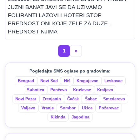
JUZNI BANAT JAVI SE DA UZIVAMO
FOLIRANTI LAZOVI I HOTERI STOP
PREDNOST ONI KOJE ZELE ZA DUZE ..
PREDNOST NJIMA
1
»
Pogledajte SMS oglase po gradovima:
Beograd
Novi Sad
Niš
Kragujevac
Leskovac
Subotica
Pančevo
Kruševac
Kraljevo
Novi Pazar
Zrenjanin
Čačak
Šabac
Smederevo
Valjevo
Vranje
Sombor
Užice
Požarevac
Kikinda
Jagodina