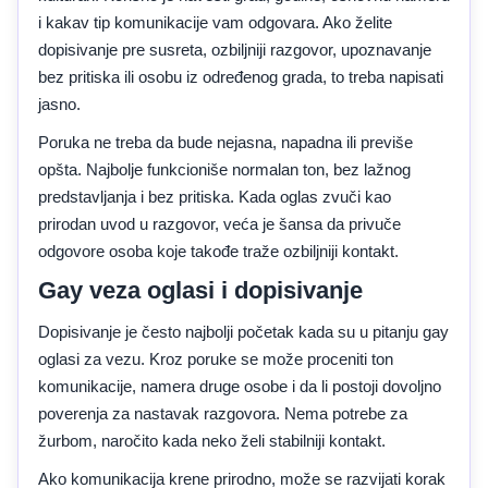
i kakav tip komunikacije vam odgovara. Ako želite
dopisivanje pre susreta, ozbiljniji razgovor, upoznavanje
bez pritiska ili osobu iz određenog grada, to treba napisati
jasno.
Poruka ne treba da bude nejasna, napadna ili previše
opšta. Najbolje funkcioniše normalan ton, bez lažnog
predstavljanja i bez pritiska. Kada oglas zvuči kao
prirodan uvod u razgovor, veća je šansa da privuče
odgovore osoba koje takođe traže ozbiljniji kontakt.
Gay veza oglasi i dopisivanje
Dopisivanje je često najbolji početak kada su u pitanju gay
oglasi za vezu. Kroz poruke se može proceniti ton
komunikacije, namera druge osobe i da li postoji dovoljno
poverenja za nastavak razgovora. Nema potrebe za
žurbom, naročito kada neko želi stabilniji kontakt.
Ako komunikacija krene prirodno, može se razvijati korak