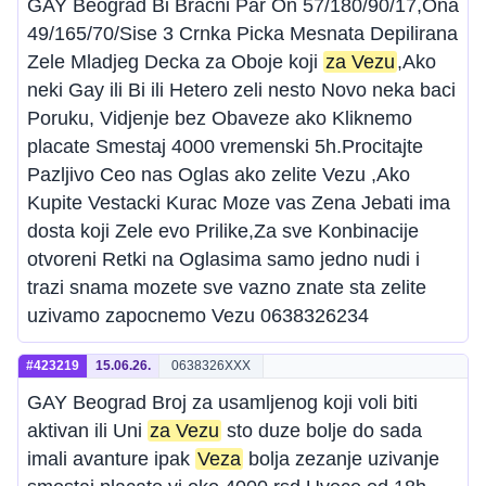
GAY Beograd Bi Bracni Par On 57/180/90/17,Ona
49/165/70/Sise 3 Crnka Picka Mesnata Depilirana
Zele Mladjeg Decka za Oboje koji
za Vezu
,Ako
neki Gay ili Bi ili Hetero zeli nesto Novo neka baci
Poruku, Vidjenje bez Obaveze ako Kliknemo
placate Smestaj 4000 vremenski 5h.Procitajte
Pazljivo Ceo nas Oglas ako zelite Vezu ,Ako
Kupite Vestacki Kurac Moze vas Zena Jebati ima
dosta koji Zele evo Prilike,Za sve Konbinacije
otvoreni Retki na Oglasima samo jedno nudi i
trazi snama mozete sve vazno znate sta zelite
uzivamo zapocnemo Vezu 0638326234
#423219
15.06.26.
0638326XXX
GAY Beograd Broj za usamljenog koji voli biti
aktivan ili Uni
za Vezu
sto duze bolje do sada
imali avanture ipak
Veza
bolja zezanje uzivanje