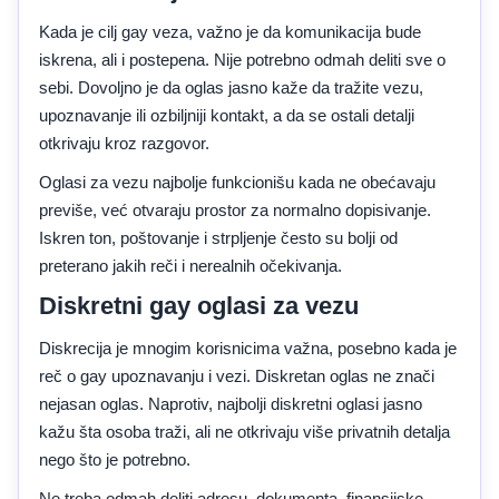
Kada je cilj gay veza, važno je da komunikacija bude
iskrena, ali i postepena. Nije potrebno odmah deliti sve o
sebi. Dovoljno je da oglas jasno kaže da tražite vezu,
upoznavanje ili ozbiljniji kontakt, a da se ostali detalji
otkrivaju kroz razgovor.
Oglasi za vezu najbolje funkcionišu kada ne obećavaju
previše, već otvaraju prostor za normalno dopisivanje.
Iskren ton, poštovanje i strpljenje često su bolji od
preterano jakih reči i nerealnih očekivanja.
Diskretni gay oglasi za vezu
Diskrecija je mnogim korisnicima važna, posebno kada je
reč o gay upoznavanju i vezi. Diskretan oglas ne znači
nejasan oglas. Naprotiv, najbolji diskretni oglasi jasno
kažu šta osoba traži, ali ne otkrivaju više privatnih detalja
nego što je potrebno.
Ne treba odmah deliti adresu, dokumenta, finansijske