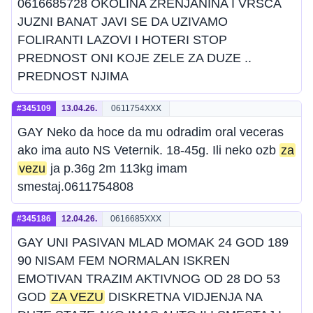
0616685728 OKOLINA ZRENJANINA I VRSCA
JUZNI BANAT JAVI SE DA UZIVAMO
FOLIRANTI LAZOVI I HOTERI STOP
PREDNOST ONI KOJE ZELE ZA DUZE ..
PREDNOST NJIMA
#345109
13.04.26.
0611754XXX
GAY Neko da hoce da mu odradim oral veceras
ako ima auto NS Veternik. 18-45g. Ili neko ozb
za
vezu
ja p.36g 2m 113kg imam
smestaj.0611754808
#345186
12.04.26.
0616685XXX
GAY UNI PASIVAN MLAD MOMAK 24 GOD 189
90 NISAM FEM NORMALAN ISKREN
EMOTIVAN TRAZIM AKTIVNOG OD 28 DO 53
GOD
ZA VEZU
DISKRETNA VIDJENJA NA