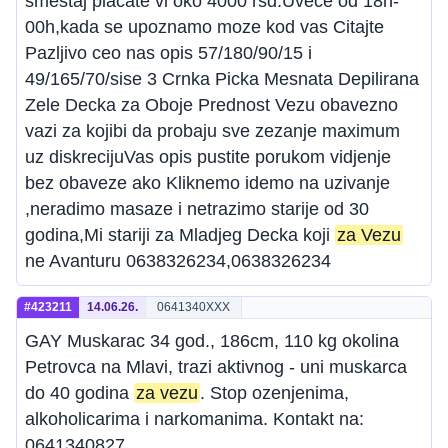
smestaj placate vi oko 4000 rsd.Uvece od 18h-
00h,kada se upoznamo moze kod vas Citajte
Pazljivo ceo nas opis 57/180/90/15 i
49/165/70/sise 3 Crnka Picka Mesnata Depilirana
Zele Decka za Oboje Prednost Vezu obavezno
vazi za kojibi da probaju sve zezanje maximum
uz diskrecijuVas opis pustite porukom vidjenje
bez obaveze ako Kliknemo idemo na uzivanje
,neradimo masaze i netrazimo starije od 30
godina,Mi stariji za Mladjeg Decka koji
za Vezu
ne Avanturu 0638326234,0638326234
#423211
14.06.26.
0641340XXX
GAY Muskarac 34 god., 186cm, 110 kg okolina
Petrovca na Mlavi, trazi aktivnog - uni muskarca
do 40 godina
za vezu
. Stop ozenjenima,
alkoholicarima i narkomanima. Kontakt na:
0641340827