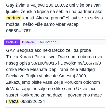
Gay živim u Valjevu 180.100.52 uni više pasivan
ljubitelj ženskih krpica na sebi a i na partneru ako
partner
koristi. Ako se pronađeš javi se za seks a
možda i nešto više samo viber vacap
0658941767
#420941
11.05.26.
0638326XXX
GAY Beograd ako neki Decko zeli da proba
Trojku Kurac i Picku i svoj Daje nama oboma evo
naseg opisa 58/180/90/16 i Devojka 49/165/70/3
crnka Picka Mesnata Depilirana Zele Mladjeg
Decka za Trojku vi placate Smestaj 3000 ,
Zakazujemo pisite vase Zelje Porukom obicnom
ili Whatcapp, nesaljemo slike samo Uzivo Licni
susret Konkretno za na duze ili povremeno moze
i
Veza
0638326234