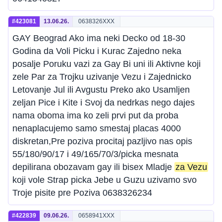
#423081
13.06.26.
0638326XXX
GAY Beograd Ako ima neki Decko od 18-30
Godina da Voli Picku i Kurac Zajedno neka
posalje Poruku vazi za Gay Bi uni ili Aktivne koji
zele Par za Trojku uzivanje Vezu i Zajednicko
Letovanje Jul ili Avgustu Preko ako Usamljen
zeljan Pice i Kite i Svoj da nedrkas nego dajes
nama oboma ima ko zeli prvi put da proba
nenaplacujemo samo smestaj placas 4000
diskretan,Pre poziva procitaj pazljivo nas opis
55/180/90/17 i 49/165/70/3/picka mesnata
depilirana obozavam gay ili bisex Mladje
za Vezu
koji vole Strap picka Jebe u Guzu uzivamo svo
Troje pisite pre Poziva 0638326234
#422839
09.06.26.
0658941XXX