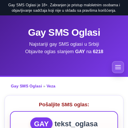
Gay SMS Oglasi je 18+. Zabranjen je pristup maloletnim osobama i
objavljivanje sadržaja koji nije u skladu sa pravilima korišćenja.
Gay SMS Oglasi
Najstariji gay SMS oglasi u Srbiji
Objavite oglas slanjem
GAY
na
6218
Gay SMS Oglasi
»
Veza
Pošaljite SMS oglas:
GAY
tekst_oglasa