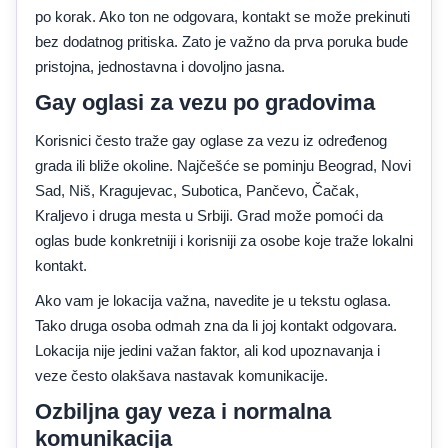
po korak. Ako ton ne odgovara, kontakt se može prekinuti
bez dodatnog pritiska. Zato je važno da prva poruka bude
pristojna, jednostavna i dovoljno jasna.
Gay oglasi za vezu po gradovima
Korisnici često traže gay oglase za vezu iz određenog
grada ili bliže okoline. Najčešće se pominju Beograd, Novi
Sad, Niš, Kragujevac, Subotica, Pančevo, Čačak,
Kraljevo i druga mesta u Srbiji. Grad može pomoći da
oglas bude konkretniji i korisniji za osobe koje traže lokalni
kontakt.
Ako vam je lokacija važna, navedite je u tekstu oglasa.
Tako druga osoba odmah zna da li joj kontakt odgovara.
Lokacija nije jedini važan faktor, ali kod upoznavanja i
veze često olakšava nastavak komunikacije.
Ozbiljna gay veza i normalna
komunikacija