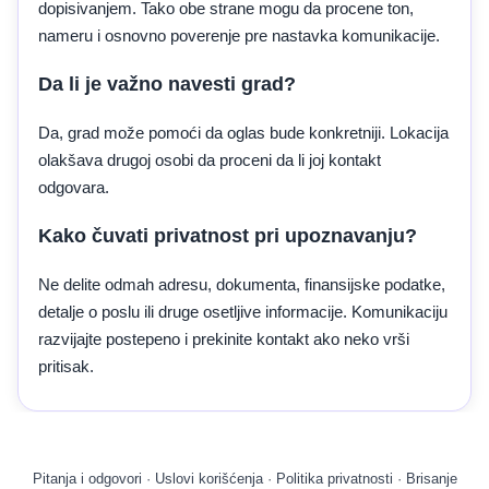
dopisivanjem. Tako obe strane mogu da procene ton,
nameru i osnovno poverenje pre nastavka komunikacije.
Da li je važno navesti grad?
Da, grad može pomoći da oglas bude konkretniji. Lokacija
olakšava drugoj osobi da proceni da li joj kontakt
odgovara.
Kako čuvati privatnost pri upoznavanju?
Ne delite odmah adresu, dokumenta, finansijske podatke,
detalje o poslu ili druge osetljive informacije. Komunikaciju
razvijajte postepeno i prekinite kontakt ako neko vrši
pritisak.
Pitanja i odgovori
·
Uslovi korišćenja
·
Politika privatnosti
·
Brisanje