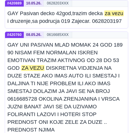
#420889
10.05.26.
0628203XXX
GAY Pasivan decko 42god,trazim decka
za vezu
i druzenje,sa podrucja 019 Zajecar. 0628203197
#420760
08.05.26.
0616685XXX
GAY UNI PASIVAN MLAD MOMAK 24 GOD 189
90 NISAM FEM NORMALAN ISKREN
EMOTIVAN TRAZIM AKTIVNOG OD 28 DO 53
GOD
ZA VEZU
DISKRETNA VIDJENJA NA
DUZE STAZE AKO IMAS AUTO ILI SMESTAJ I
DALJINA TI NIJE PROBLEM ILI AKO IMAS
SMESTAJ DOLAZIM JA JAVI SE NA BROJ
0616685728 OKOLINA ZRENJANINA I VRSCA
JUZNI BANAT JAVI SE DA UZIVAMO
FOLIRANTI LAZOVI I HOTERI STOP
PREDNOST ONI KOJE ZELE ZA DUZE ..
PREDNOST NJIMA