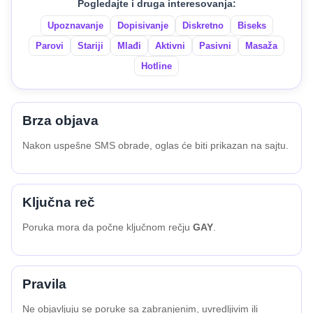
Pogledajte i druga interesovanja:
Upoznavanje
Dopisivanje
Diskretno
Biseks
Parovi
Stariji
Mlađi
Aktivni
Pasivni
Masaža
Hotline
Brza objava
Nakon uspešne SMS obrade, oglas će biti prikazan na sajtu.
Ključna reč
Poruka mora da počne ključnom rečju
GAY
.
Pravila
Ne objavljuju se poruke sa zabranjenim, uvredljivim ili