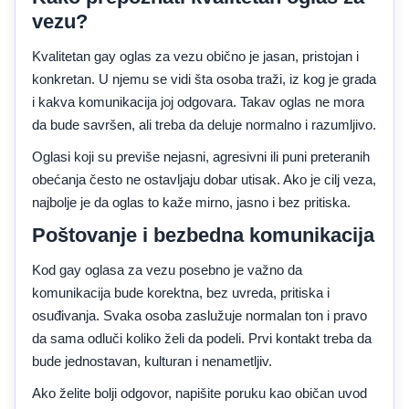
vezu?
Kvalitetan gay oglas za vezu obično je jasan, pristojan i
konkretan. U njemu se vidi šta osoba traži, iz kog je grada
i kakva komunikacija joj odgovara. Takav oglas ne mora
da bude savršen, ali treba da deluje normalno i razumljivo.
Oglasi koji su previše nejasni, agresivni ili puni preteranih
obećanja često ne ostavljaju dobar utisak. Ako je cilj veza,
najbolje je da oglas to kaže mirno, jasno i bez pritiska.
Poštovanje i bezbedna komunikacija
Kod gay oglasa za vezu posebno je važno da
komunikacija bude korektna, bez uvreda, pritiska i
osuđivanja. Svaka osoba zaslužuje normalan ton i pravo
da sama odluči koliko želi da podeli. Prvi kontakt treba da
bude jednostavan, kulturan i nenametljiv.
Ako želite bolji odgovor, napišite poruku kao običan uvod