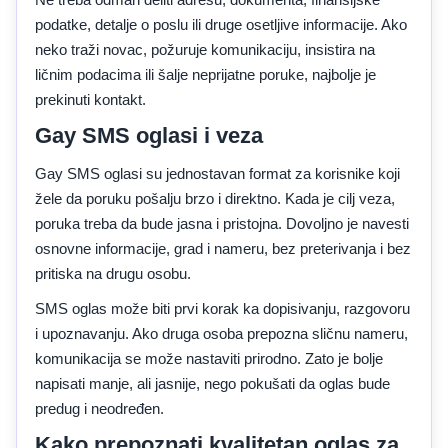
podatke, detalje o poslu ili druge osetljive informacije. Ako
neko traži novac, požuruje komunikaciju, insistira na
ličnim podacima ili šalje neprijatne poruke, najbolje je
prekinuti kontakt.
Gay SMS oglasi i veza
Gay SMS oglasi su jednostavan format za korisnike koji
žele da poruku pošalju brzo i direktno. Kada je cilj veza,
poruka treba da bude jasna i pristojna. Dovoljno je navesti
osnovne informacije, grad i nameru, bez preterivanja i bez
pritiska na drugu osobu.
SMS oglas može biti prvi korak ka dopisivanju, razgovoru
i upoznavanju. Ako druga osoba prepozna sličnu nameru,
komunikacija se može nastaviti prirodno. Zato je bolje
napisati manje, ali jasnije, nego pokušati da oglas bude
predug i neodređen.
Kako prepoznati kvalitetan oglas za