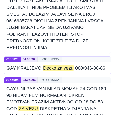
DUZE STAZE AKO IMAS AUTO ILI SMESTAJ I
DALJINA TI NIJE PROBLEM ILI AKO IMAS
SMESTAJ DOLAZIM JA JAVI SE NA BROJ
0616685728 OKOLINA ZRENJANINA I VRSCA
JUZNI BANAT JAVI SE DA UZIVAMO
FOLIRANTI LAZOVI I HOTERI STOP
PREDNOST ONI KOJE ZELE ZA DUZE ..
PREDNOST NJIMA
#345824
04.04.26.
0603468XXX
GAY KRALJEVO
Decko za vezu
060/346-88-66
#345904
03.04.26.
0616685XXX
GAY UNI PASIVAN MLAD MOMAK 24 GOD 189
90 NISAM FEM NORMALAN ISKREN
EMOTIVAN TRAZIM AKTIVNOG OD 28 DO 53
GOD
ZA VEZU
DISKRETNA VIDJENJA NA