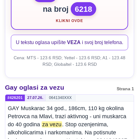
na broj
6218
KLIKNI OVDE
U tekstu oglasa upišite
VEZA
i svoj broj telefona.
Cena: MTS - 123.6 RSD; Yettel - 123.6 RSD; A1 - 123.48
RSD; Globaltel - 123.6 RSD
Gay oglasi za vezu
Strana 1
#426201
27.07.26.
0641340XXX
GAY Muskarac 34 god., 186cm, 110 kg okolina
Petrovca na Mlavi, trazi aktivnog - uni muskarca
do 40 godina
za vezu
. Stop ozenjenima,
alkoholicarima i narkomanima. Na potisnute