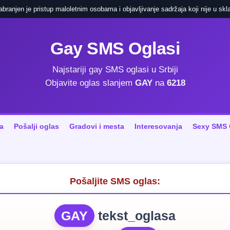
ranjen je pristup maloletnim osobama i objavljivanje sadržaja koji nije u skla
Gay SMS Oglasi
Najstariji gay SMS oglasi u Srbiji
Objavite oglas slanjem
GAY
na
6218
a
Pošalji oglas
Gradovi i mesta
Interesovanja
Sexy SMS 
Pošaljite SMS oglas:
GAY
tekst_oglasa