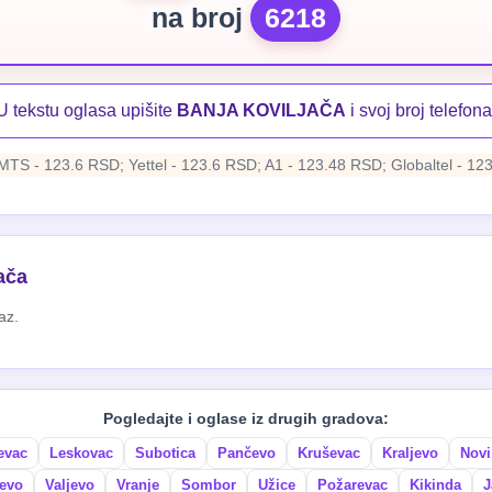
na broj
6218
U tekstu oglasa upišite
BANJA KOVILJAČA
i svoj broj telefona
MTS - 123.6 RSD; Yettel - 123.6 RSD; A1 - 123.48 RSD; Globaltel - 12
ača
az.
Pogledajte i oglase iz drugih gradova:
evac
Leskovac
Subotica
Pančevo
Kruševac
Kraljevo
Novi
evo
Valjevo
Vranje
Sombor
Užice
Požarevac
Kikinda
J