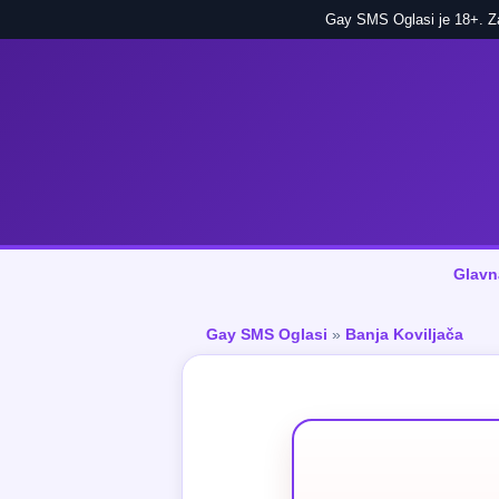
Gay SMS Oglasi je 18+. Zab
Glavn
Gay SMS Oglasi
»
Banja Koviljača