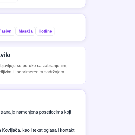
Pasivni
Masaža
Hotline
vila
bjavljuju se poruke sa zabranjenim,
dljivim ili neprimerenim sadržajem.
trana je namenjena posetiocima koji
Koviljača, kao i tekst oglasa i kontakt