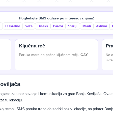
Pogledajte SMS oglase po interesovanjima:
e
Diskretno
Veza
Biseks
Parovi
Stariji
Mlađi
Aktivni
Ključna reč
Pra
Poruka mora da počne ključnom rečju
GAY
.
Ne o
uvre
oviljača
lase za upoznavanje i komunikaciju za grad Banja Koviljača. Ova s
za tu lokaciju.
koj strani, SMS poruka treba da sadrži naziv lokacije, na primer Banja 