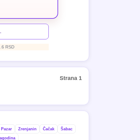
.
3.6 RSD
Strana 1
 Pazar
Zrenjanin
Čačak
Šabac
agodina