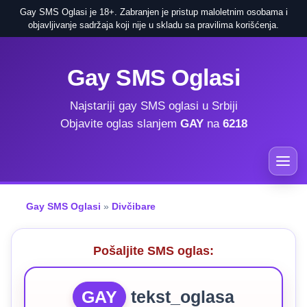
Gay SMS Oglasi je 18+. Zabranjen je pristup maloletnim osobama i
objavljivanje sadržaja koji nije u skladu sa pravilima korišćenja.
Gay SMS Oglasi
Najstariji gay SMS oglasi u Srbiji
Objavite oglas slanjem
GAY
na
6218
Gay SMS Oglasi
»
Divčibare
Pošaljite SMS oglas:
GAY
tekst_oglasa