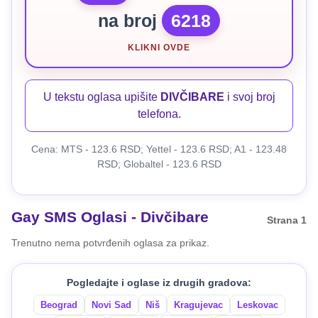
na broj
6218
KLIKNI OVDE
U tekstu oglasa upišite
DIVČIBARE
i svoj broj
telefona.
Cena: MTS - 123.6 RSD; Yettel - 123.6 RSD; A1 - 123.48
RSD; Globaltel - 123.6 RSD
Gay SMS Oglasi - Divčibare
Strana 1
Trenutno nema potvrđenih oglasa za prikaz.
Pogledajte i oglase iz drugih gradova:
Beograd
Novi Sad
Niš
Kragujevac
Leskovac