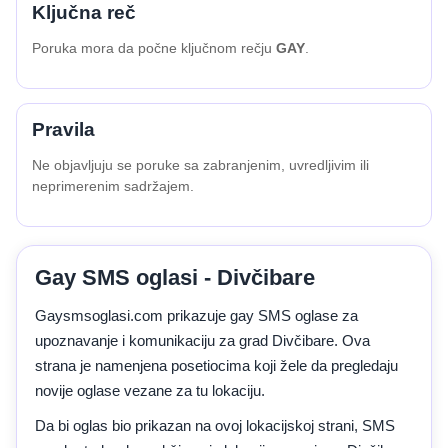
Ključna reč
Poruka mora da počne ključnom rečju
GAY
.
Pravila
Ne objavljuju se poruke sa zabranjenim, uvredljivim ili
neprimerenim sadržajem.
Gay SMS oglasi - Divčibare
Gaysmsoglasi.com prikazuje gay SMS oglase za
upoznavanje i komunikaciju za grad Divčibare. Ova
strana je namenjena posetiocima koji žele da pregledaju
novije oglase vezane za tu lokaciju.
Da bi oglas bio prikazan na ovoj lokacijskoj strani, SMS