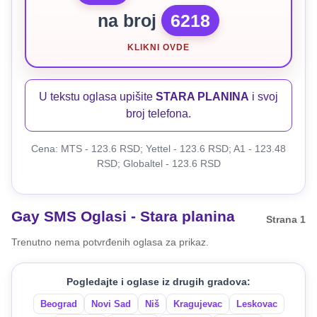
na broj
6218
KLIKNI OVDE
U tekstu oglasa upišite
STARA PLANINA
i svoj
broj telefona.
Cena: MTS - 123.6 RSD; Yettel - 123.6 RSD; A1 - 123.48
RSD; Globaltel - 123.6 RSD
Gay SMS Oglasi - Stara planina
Strana 1
Trenutno nema potvrđenih oglasa za prikaz.
Pogledajte i oglase iz drugih gradova:
Beograd
Novi Sad
Niš
Kragujevac
Leskovac