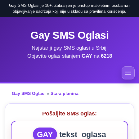
Gay SMS Oglasi je 18+. Zabranjen je pristup maloletnim osobama i
objavljivanje sadržaja koji nije u skladu sa pravilima korišćenja.
Gay SMS Oglasi
Najstariji gay SMS oglasi u Srbiji
Objavite oglas slanjem
GAY
na
6218
Gay SMS Oglasi
»
Stara planina
Pošaljite SMS oglas:
GAY
tekst_oglasa