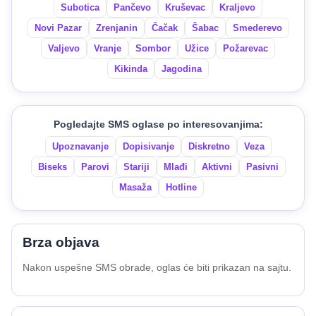
Subotica
Pančevo
Kruševac
Kraljevo
Novi Pazar
Zrenjanin
Čačak
Šabac
Smederevo
Valjevo
Vranje
Sombor
Užice
Požarevac
Kikinda
Jagodina
Pogledajte SMS oglase po interesovanjima:
Upoznavanje
Dopisivanje
Diskretno
Veza
Biseks
Parovi
Stariji
Mlađi
Aktivni
Pasivni
Masaža
Hotline
Brza objava
Nakon uspešne SMS obrade, oglas će biti prikazan na sajtu.