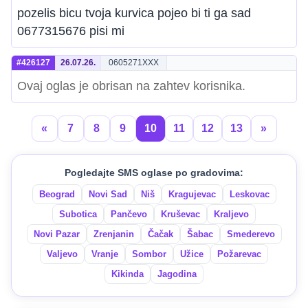
pozelis bicu tvoja kurvica pojeo bi ti ga sad
0677315676 pisi mi
#426127
26.07.26.
0605271XXX
Ovaj oglas je obrisan na zahtev korisnika.
«
7
8
9
10
11
12
13
»
Pogledajte SMS oglase po gradovima:
Beograd
Novi Sad
Niš
Kragujevac
Leskovac
Subotica
Pančevo
Kruševac
Kraljevo
Novi Pazar
Zrenjanin
Čačak
Šabac
Smederevo
Valjevo
Vranje
Sombor
Užice
Požarevac
Kikinda
Jagodina