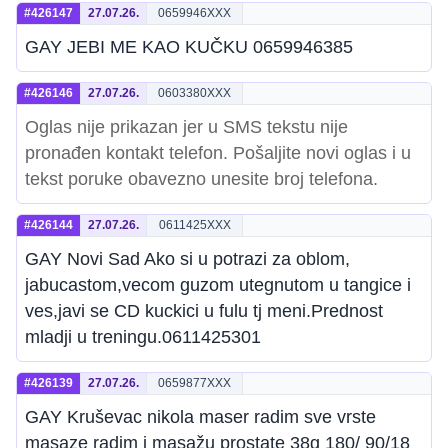
#426147
27.07.26.
0659946XXX
GAY JEBI ME KAO KUČKU 0659946385
#426146
27.07.26.
0603380XXX
Oglas nije prikazan jer u SMS tekstu nije
pronađen kontakt telefon. Pošaljite novi oglas i u
tekst poruke obavezno unesite broj telefona.
#426144
27.07.26.
0611425XXX
GAY Novi Sad Ako si u potrazi za oblom,
jabucastom,vecom guzom utegnutom u tangice i
ves,javi se CD kuckici u fulu tj meni.Prednost
mladji u treningu.0611425301
#426139
27.07.26.
0659877XXX
GAY Kruševac nikola maser radim sve vrste
masaze radim i masažu prostate 38g 180/ 90/18