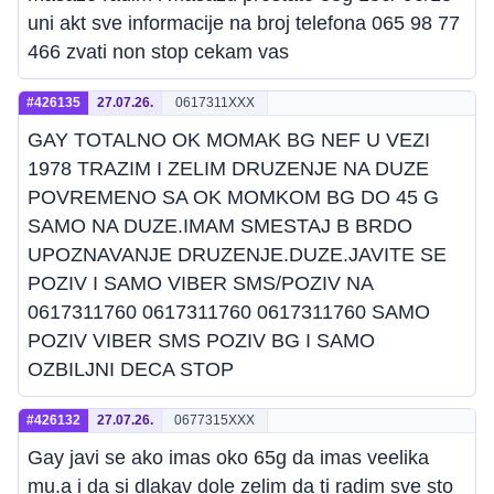
uni akt sve informacije na broj telefona 065 98 77
466 zvati non stop cekam vas
#426135
27.07.26.
0617311XXX
GAY TOTALNO OK MOMAK BG NEF U VEZI
1978 TRAZIM I ZELIM DRUZENJE NA DUZE
POVREMENO SA OK MOMKOM BG DO 45 G
SAMO NA DUZE.IMAM SMESTAJ B BRDO
UPOZNAVANJE DRUZENJE.DUZE.JAVITE SE
POZIV I SAMO VIBER SMS/POZIV NA
0617311760 0617311760 0617311760 SAMO
POZIV VIBER SMS POZIV BG I SAMO
OZBILJNI DECA STOP
#426132
27.07.26.
0677315XXX
Gay javi se ako imas oko 65g da imas veelika
mu.a i da si dlakav dole zelim da ti radim sve sto