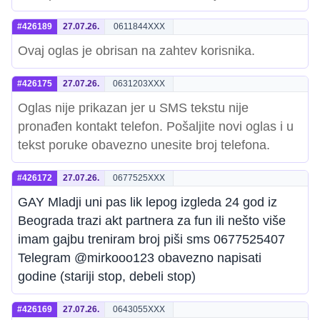
#426189
27.07.26.
0611844XXX
Ovaj oglas je obrisan na zahtev korisnika.
#426175
27.07.26.
0631203XXX
Oglas nije prikazan jer u SMS tekstu nije
pronađen kontakt telefon. Pošaljite novi oglas i u
tekst poruke obavezno unesite broj telefona.
#426172
27.07.26.
0677525XXX
GAY Mladji uni pas lik lepog izgleda 24 god iz
Beograda trazi akt partnera za fun ili nešto više
imam gajbu treniram broj piši sms 0677525407
Telegram @mirkooo123 obavezno napisati
godine (stariji stop, debeli stop)
#426169
27.07.26.
0643055XXX