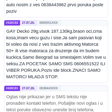
auto nosim z ves 0638443962 prvo poruka posle
poziv
#426192
27.07.26.
0606551XXX
GAY Decko 29g,visok 187,130kg,braon oci,crna
kosa,imam vecu guzu i sise.Ja sam pasivan koji
bi voleo da nosi z ves trazim aktivnog Matorca
50+ ili vise matoraca za druzenje da im budem
kuckica.Samo Beograd sa smestajem.Volim sve u
seksu.ZA POCETAK SAMO SMS 0606551522 ILI
VIBER PORUKA.Poziv ide block.ZNACI SAMO
MATORCI MLADJI STOP.
#426191
27.07.26.
0638443XXX
Oglas nije prikazan jer u SMS tekstu nije
pronađen kontakt telefon. Pošaljite novi oglas i u
tekst poruke obavezno unesite broj telefona.