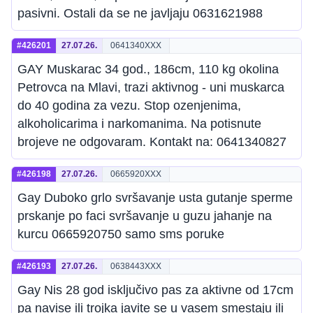
pasivni. Ostali da se ne javljaju 0631621988
#426201
27.07.26.
0641340XXX
GAY Muskarac 34 god., 186cm, 110 kg okolina
Petrovca na Mlavi, trazi aktivnog - uni muskarca
do 40 godina za vezu. Stop ozenjenima,
alkoholicarima i narkomanima. Na potisnute
brojeve ne odgovaram. Kontakt na: 0641340827
#426198
27.07.26.
0665920XXX
Gay Duboko grlo svršavanje usta gutanje sperme
prskanje po faci svršavanje u guzu jahanje na
kurcu 0665920750 samo sms poruke
#426193
27.07.26.
0638443XXX
Gay Nis 28 god isključivo pas za aktivne od 17cm
pa navise ili trojka javite se u vasem smestaju ili