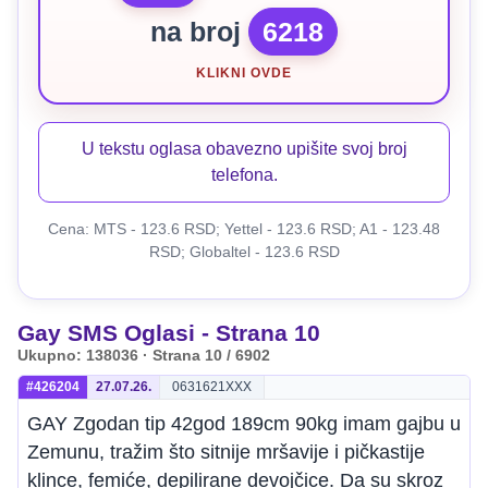
na broj
6218
KLIKNI OVDE
U tekstu oglasa obavezno upišite svoj broj
telefona.
Cena: MTS - 123.6 RSD; Yettel - 123.6 RSD; A1 - 123.48
RSD; Globaltel - 123.6 RSD
Gay SMS Oglasi - Strana 10
Ukupno: 138036 · Strana 10 / 6902
#426204
27.07.26.
0631621XXX
GAY Zgodan tip 42god 189cm 90kg imam gajbu u
Zemunu, tražim što sitnije mršavije i pičkastije
klince, femiće, depilirane devojčice. Da su skroz