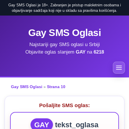
Gay SMS Oglasi je 18+. Zabranjen je pristup maloletnim osobama i
objavljivanje sadržaja koji nije u skladu sa pravilima korišćenja.
Gay SMS Oglasi
Najstariji gay SMS oglasi u Srbiji
Objavite oglas slanjem
GAY
na
6218
Gay SMS Oglasi
»
Strana 10
Pošaljite SMS oglas:
GAY
tekst_oglasa