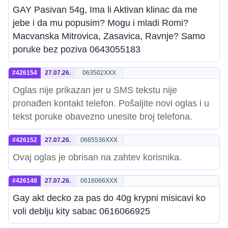
GAY Pasivan 54g, Ima li Aktivan klinac da me
jebe i da mu popusim? Mogu i mladi Romi?
Macvanska Mitrovica, Zasavica, Ravnje? Samo
poruke bez poziva 0643055183
#426154
27.07.26.
063502XXX
Oglas nije prikazan jer u SMS tekstu nije
pronađen kontakt telefon. Pošaljite novi oglas i u
tekst poruke obavezno unesite broj telefona.
#426152
27.07.26.
0665536XXX
Ovaj oglas je obrisan na zahtev korisnika.
#426148
27.07.26.
0616066XXX
Gay akt decko za pas do 40g krypni misicavi ko
voli deblju kity sabac 0616066925