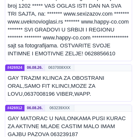
broj 1202 ***** VAS OGLAS ISTI DAN NA SVA
TRI SAJTA, na: ******* www.sexizazov.com *******
www.uveknovioglasi.rs ******* www.happy-co.com
******* SVI GRADOVI U SRBIJI I REGIONU
******* ******** www.happy-co.com *****************
sajt sa fotografijama. OSTVARITE SVOJE
INTIMNE I EMOTIVNE ZELJE! 0628856610
#426924
06.08.26.
0637008XXX
GAY TRAZIM KLINCA ZA OBOSTRANI
ORAL,SAMO FIT KLINCI,MOZE ZA
LOVU,0637008196 VIBER,WAPP.
#426912
06.08.26.
063239XXX
GAY MATORAC U NAILONKAMA PUSI KURAC
ZA AKTIVNE MLADE CASTIM MALO IMAM
GAJBU PAZOVA 063239187