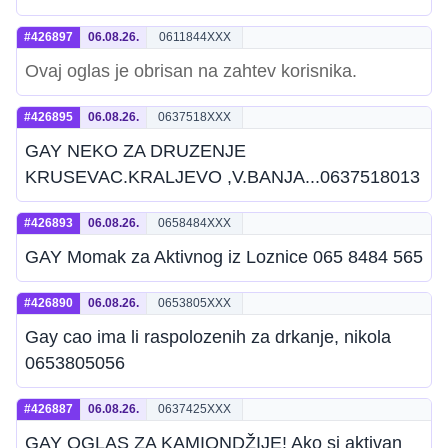
#426897
06.08.26.
0611844XXX
Ovaj oglas je obrisan na zahtev korisnika.
#426895
06.08.26.
0637518XXX
GAY NEKO ZA DRUZENJE
KRUSEVAC.KRALJEVO ,V.BANJA...0637518013
#426893
06.08.26.
0658484XXX
GAY Momak za Aktivnog iz Loznice 065 8484 565
#426890
06.08.26.
0653805XXX
Gay cao ima li raspolozenih za drkanje, nikola
0653805056
#426887
06.08.26.
0637425XXX
GAY OGLAS ZA KAMIONDŽIJE! Ako si aktivan