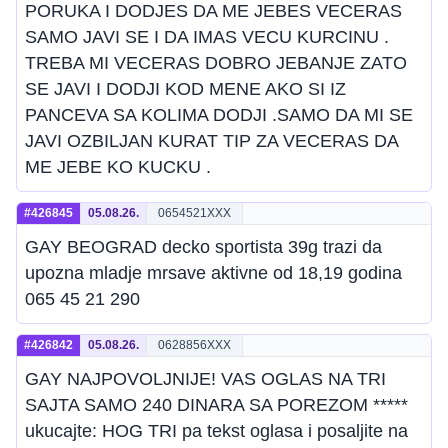
PORUKA I DODJES DA ME JEBES VECERAS
SAMO JAVI SE I DA IMAS VECU KURCINU .
TREBA MI VECERAS DOBRO JEBANJE ZATO
SE JAVI I DODJI KOD MENE AKO SI IZ
PANCEVA SA KOLIMA DODJI .SAMO DA MI SE
JAVI OZBILJAN KURAT TIP ZA VECERAS DA
ME JEBE KO KUCKU .
#426845
05.08.26.
0654521XXX
GAY BEOGRAD decko sportista 39g trazi da
upozna mladje mrsave aktivne od 18,19 godina
065 45 21 290
#426842
05.08.26.
0628856XXX
GAY NAJPOVOLJNIJE! VAS OGLAS NA TRI
SAJTA SAMO 240 DINARA SA POREZOM *****
ukucajte: HOG TRI pa tekst oglasa i posaljite na