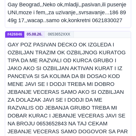
Gay Beograd,,Neko ok,mladji,,pasivan,ili pusenje
UNI,moze i fem,,za uzivanje,,svrsavanje...186 89
49g 17,,wacap..samo ok,konkretni 0621830027
#426846
05.08.26.
0653652XXX
GAY POZ PASIVAN DECKO OK IZGLEDA I
OZBILJAN TRAZIM OK OZBILJNOG KURATOG
TIPA DA ME RAZVALI OD KURCA GRUBO I
JAKO AKO SI OZBILJAN AKTIVAN KURAT I IZ
PANCEVA SI SA KOLIMA DA BI DOSAO KOD
MENE JAVI SE I DODJI TREBA MI DOBRO
JEBANJE VECERAS SAMO AKO SI OZBILJAN
ZA DOLAZAK JAVI SE I DODJI DA ME
RAZVALIS OD JEBANJA GRUBO TREBA MI
DOBAR KURAC I JEBANJE VECERAS JAVI SE
NA BROJU 0653652843 NA TAJ CEKAM
JEBANJE VECERAS SAMO DOGOVOR SA PAR