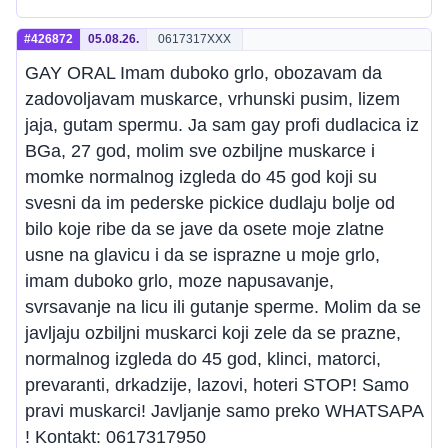
#426872
05.08.26.
0617317XXX
GAY ORAL Imam duboko grlo, obozavam da
zadovoljavam muskarce, vrhunski pusim, lizem
jaja, gutam spermu. Ja sam gay profi dudlacica iz
BGa, 27 god, molim sve ozbiljne muskarce i
momke normalnog izgleda do 45 god koji su
svesni da im pederske pickice dudlaju bolje od
bilo koje ribe da se jave da osete moje zlatne
usne na glavicu i da se isprazne u moje grlo,
imam duboko grlo, moze napusavanje,
svrsavanje na licu ili gutanje sperme. Molim da se
javljaju ozbiljni muskarci koji zele da se prazne,
normalnog izgleda do 45 god, klinci, matorci,
prevaranti, drkadzije, lazovi, hoteri STOP! Samo
pravi muskarci! Javljanje samo preko WHATSAPA
! Kontakt: 0617317950