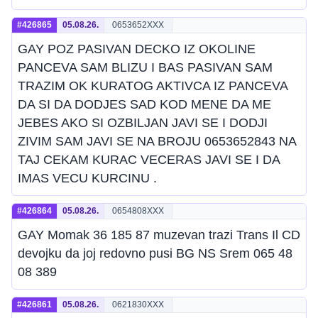
#426865
05.08.26.
0653652XXX
GAY POZ PASIVAN DECKO IZ OKOLINE
PANCEVA SAM BLIZU I BAS PASIVAN SAM
TRAZIM OK KURATOG AKTIVCA IZ PANCEVA
DA SI DA DODJES SAD KOD MENE DA ME
JEBES AKO SI OZBILJAN JAVI SE I DODJI
ZIVIM SAM JAVI SE NA BROJU 0653652843 NA
TAJ CEKAM KURAC VECERAS JAVI SE I DA
IMAS VECU KURCINU .
#426864
05.08.26.
0654808XXX
GAY Momak 36 185 87 muzevan trazi Trans Il CD
devojku da joj redovno pusi BG NS Srem 065 48
08 389
#426861
05.08.26.
0621830XXX