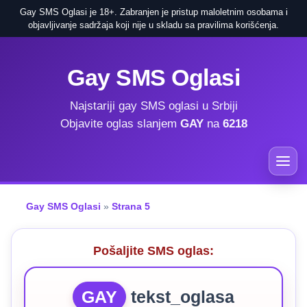
Gay SMS Oglasi je 18+. Zabranjen je pristup maloletnim osobama i
objavljivanje sadržaja koji nije u skladu sa pravilima korišćenja.
Gay SMS Oglasi
Najstariji gay SMS oglasi u Srbiji
Objavite oglas slanjem
GAY
na
6218
Gay SMS Oglasi
»
Strana 5
Pošaljite SMS oglas:
GAY
tekst_oglasa