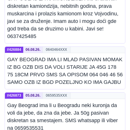
diskretan kamiondzija, nebitnih godina, prava
muskarcina i prolazis kamionom kroz Vojvodinu,
javi se za druženje. Imam auto i mogu doći gde
god treba da se druzimo u kabini. Javi se!
0637425485
#426884
06.08.26.
0640464XXX
GAY BEOGRAD IMA LI MLAD PASIVAN MOMAK
IZ BG OZB DIS DA VOLI STARIJE JA 45G 178
75 18CM PRVO SMS SA OPISOM 064 046 46 56
SAMO OZB IZ BGD POZELJNO KO IMA GAJBU
#426873
05.08.26.
0659535XXX
Gay Beograd ima li u Beogradu neki kuronja da
voli da jebe, da zna da jebe. Ja 50g pasivan
diskretan sa smestajem. SMS whatsapp ili viber
na 0659535531