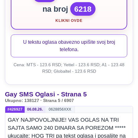
na broj
6218
KLIKNI OVDE
U tekstu oglasa obavezno upišite svoj broj
telefona.
Cena: MTS - 123.6 RSD; Yettel - 123.6 RSD; A1 - 123.48
RSD; Globaltel - 123.6 RSD
Gay SMS Oglasi - Strana 5
Ukupno: 138127 · Strana 5 / 6907
#426927
06.08.26.
0628856XXX
GAY NAJPOVOLJNIJE! VAS OGLAS NA TRI
SAJTA SAMO 240 DINARA SA POREZOM *****
ukucajte: HOG TRI pa tekst oglasa i posaljite na