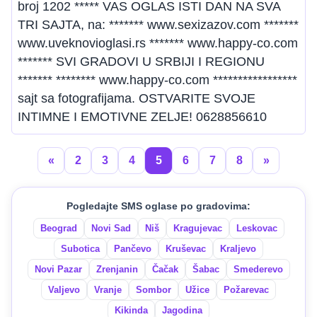
broj 1202 ***** VAS OGLAS ISTI DAN NA SVA
TRI SAJTA, na: ******* www.sexizazov.com *******
www.uveknovioglasi.rs ******* www.happy-co.com
******* SVI GRADOVI U SRBIJI I REGIONU
******* ******** www.happy-co.com *****************
sajt sa fotografijama. OSTVARITE SVOJE
INTIMNE I EMOTIVNE ZELJE! 0628856610
«
2
3
4
5
6
7
8
»
Pogledajte SMS oglase po gradovima:
Beograd
Novi Sad
Niš
Kragujevac
Leskovac
Subotica
Pančevo
Kruševac
Kraljevo
Novi Pazar
Zrenjanin
Čačak
Šabac
Smederevo
Valjevo
Vranje
Sombor
Užice
Požarevac
Kikinda
Jagodina