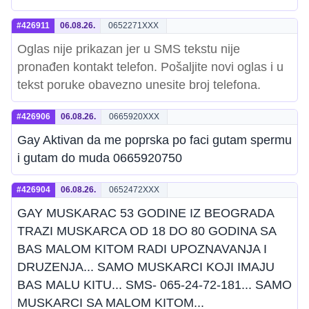
#426911
06.08.26.
0652271XXX
Oglas nije prikazan jer u SMS tekstu nije
pronađen kontakt telefon. Pošaljite novi oglas i u
tekst poruke obavezno unesite broj telefona.
#426906
06.08.26.
0665920XXX
Gay Aktivan da me poprska po faci gutam spermu
i gutam do muda 0665920750
#426904
06.08.26.
0652472XXX
GAY MUSKARAC 53 GODINE IZ BEOGRADA
TRAZI MUSKARCA OD 18 DO 80 GODINA SA
BAS MALOM KITOM RADI UPOZNAVANJA I
DRUZENJA... SAMO MUSKARCI KOJI IMAJU
BAS MALU KITU... SMS- 065-24-72-181... SAMO
MUSKARCI SA MALOM KITOM...